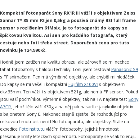
Kompaktní fotoaparát Sony RX1R III váží i s objektivem Zeiss
Sonnar T* 35 mm F2 jen 0,5kg a používá známý BSI full frame
sensor s rozlišením 61Mpix. Je to fotoaparát do kapsy se
špičkovou kvalitou. Asi sen pro každého fotografa, který
cestuje nebo fotí třeba street. Doporučená cena pro tuto
novinku je 124,990Kč.
Hodně jsem zatížen na kvalitu obrazu, ale zároveň se mi nechce
tahat fotobatohy s haldou techniky. Loni jsem testoval
Panasonic S9
s FF snímačem. Ten má výměnné objektivy, ale chyběl mi hledáček.
Do kapsy se mi vešel i kompaktní
Fu­jifilm X100VI
s objektivem
ekv.35mm. Ten vážil i s objektivem 521g, ale nemá FF sensor. Pokud
jsou vaší podmínkou výměnné objektivy, tak na FA najdete test
Sony
A7CR
, jehož tělo váží 430g a na něj pak nasadíte jakýkoliv objektiv
s bajonetem Sony E. Nakonec stejně zjistíte, že rozhodující pro
celkovou hmotnost není tělo fotoaparátu, ale objektivy. Stále na
expedice
Foto­institutu
vlá­čím fotobatohy, jejichž hmotnost
přesahuje limity leteckých společností. Fotoaparáty se však tolerují..