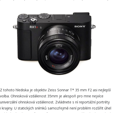
Z tohoto hlediska je objektiv Zeiss Sonnar T* 35 mm F2 asi nejlepší
volba. Ohnisková vzdálenost 35mm je alespoň pro mne nejvíce
univerzální ohnisková vzdálenost. Zvládnete s ní reportážní portréty
i krajiny. U statických snímků samozřejmě není problém rozšířit úhel