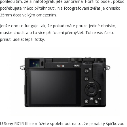
pohledu tím, že si nafotografujete panorama. Horší to bude , pokud
potřebujete “něco přitáhnout”. Na fotografování zvířat je ohnisko
35mm dost velkým omezením.
Jenže ono to funguje tak, že pokud máte pouze jediné ohnisko,
musíte chodit a o to více při focení přemýšlet. Tohle vás často
přinutí udělat lepší fotky.
U Sony RX1R III se můžete spolehnout na to, že je nabitý špičkovou