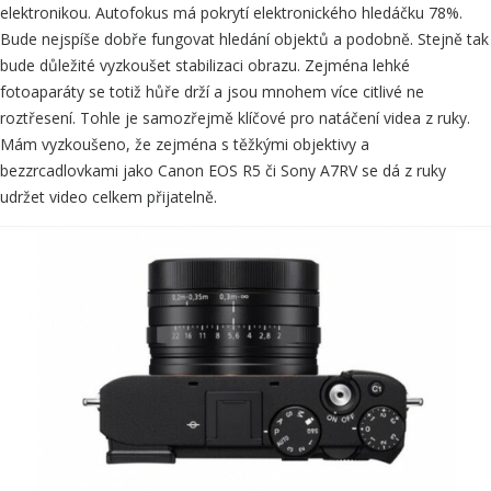
elektronikou. Autofokus má pokrytí elektronického hledáčku 78%.
Bude nejspíše dobře fungovat hledání objektů a podobně. Stejně tak
bude důležité vyzkoušet stabilizaci obrazu. Zejména lehké
fotoaparáty se totiž hůře drží a jsou mnohem více citlivé ne
roztřesení. Tohle je samozřejmě klíčové pro natáčení videa z ruky.
Mám vyzkoušeno, že zejména s těžkými objektivy a
bezzrcadlovkami jako Canon EOS R5 či Sony A7RV se dá z ruky
udržet video celkem přijatelně.