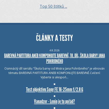
Top 50 štítků ...
ČLÁNKY A TESTY
4.8.2026
BAREVNÁ PARTITURA ANEB KOMPONUJTE BAREVNĚ, 18. DÍL, ŠKOLA BARVY JANA
POHRIBNÉHO
Osmnáctý díl seriálu "Škola barvy od Mistra Jana Pohribného" je věnován
tématu BAREVNÁ PARTITURA ANEB KOMPONUJTE BAREVNĚ.Cvičení:
Vyberte si alespoň…
Test objektivu Sony FE 16-25mm f/2.8 G
Vanadzor - Lenin je tu pořád?