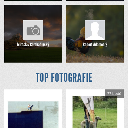
Miroslav Chrobačinský
Robert Adamec 2
TOP FOTOGRAFIE
77 bodů