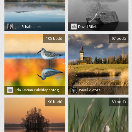
Jan Schafhauser
David Bílek
105 bodů
97 bodů
Eda Kocian Wildlifephotography
Pavel Viktora
90 bodů
89 bodů