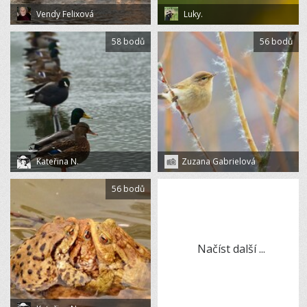
Vendy Felixová
Luky.
58 bodů
56 bodů
Kateřina N.
Zuzana Gabrielová
56 bodů
Načíst další ...