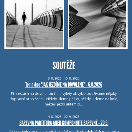
SOUTĚŽE
6.
8.
2026 - 10.
8.
2026
Téma dne "JAK JEZDÍME NA DOVOLENÉ" - 6.8.2026
Při cestách na dovolenou či na výlety obvykle používáme nějaký
dopravní prostředek. Někdy jdeme pěšky, někdy jedeme na kole,
někteří jezdí autem či…
4.
8.
2026 - 20.
9.
2026
BAREVNÁ PARTITURA ANEB KOMPONUJTE BAREVNĚ - 20.9.
Cvičení: Vyberte si alespoň 3 ze základních skladebných postupů a