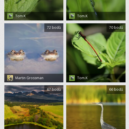
Tom.K
Tom.K
72 bodů
70 bodů
Martin Grossman
Tom.K
67 bodů
66 bodů