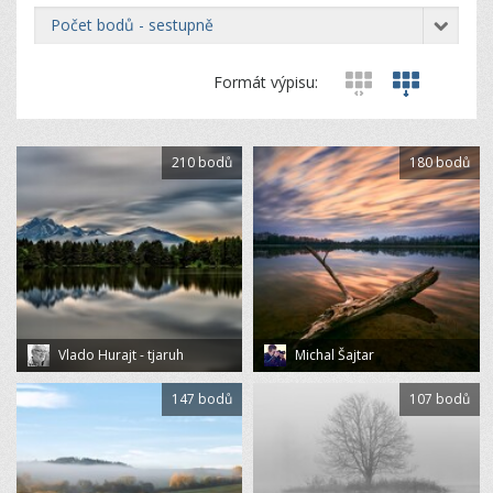
počet bodů - sestupně
Formát výpisu:
210 bodů
180 bodů
Vlado Hurajt - tjaruh
Michal Šajtar
147 bodů
107 bodů