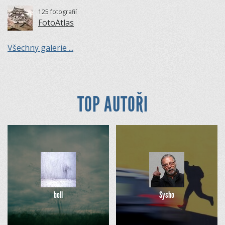
125 fotografií
FotoAtlas
Všechny galerie ...
TOP AUTOŘI
bell
Sysho