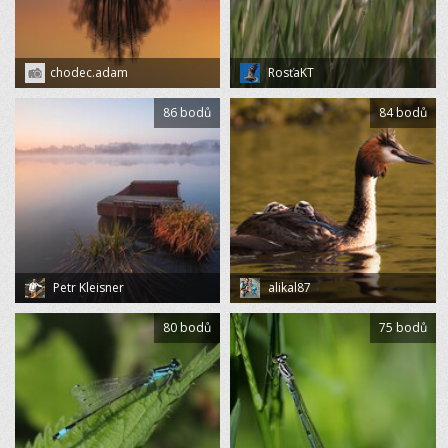
chodec.adam
RosťaKT
86 bodů
84 bodů
Petr Kleisner
alikal87
80 bodů
75 bodů