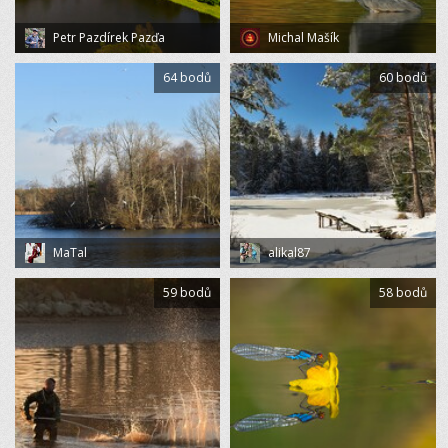
Petr Pazdírek Pazďa
Michal Mašík
64 bodů
60 bodů
MaTal
alikal87
59 bodů
58 bodů