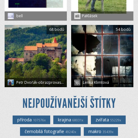
bell
PaKlásek
68 bodů
54 bodů
Petr Dvořák-obrazprovas.cz
Lenka Klimtová
NEJPOUŽÍVANĚJŠÍ ŠTÍTKY
příroda
krajina
zvířata
107576x
68031x
55229x
černobílá fotografie
makro
49240x
35439x