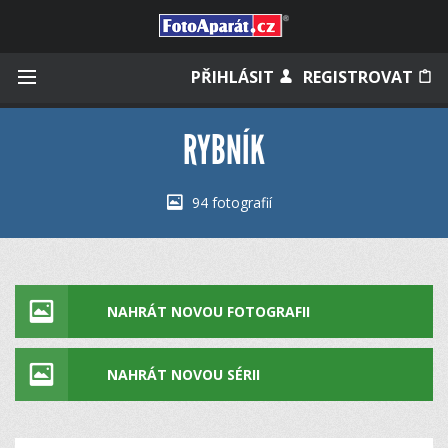
Přihlásit se
PŘIHLÁSIT
REGISTROVAT
RYBNÍK
Zapamatovat
94 fotografií
Zapomněli jste heslo?
Měli jste účet na starém webu?
NAHRÁT NOVOU FOTOGRAFII
NAHRÁT NOVOU SÉRII