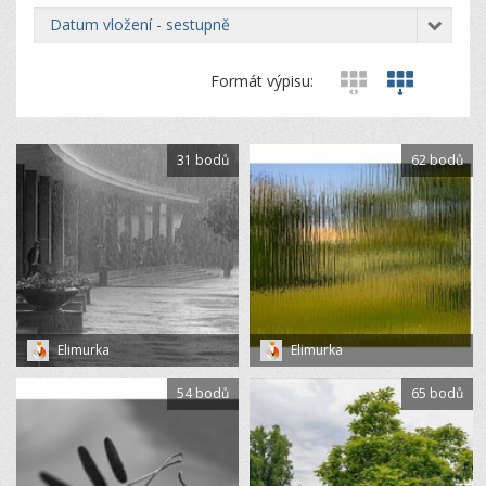
datum vložení - sestupně
Formát výpisu:
31 bodů
62 bodů
Elimurka
Elimurka
54 bodů
65 bodů