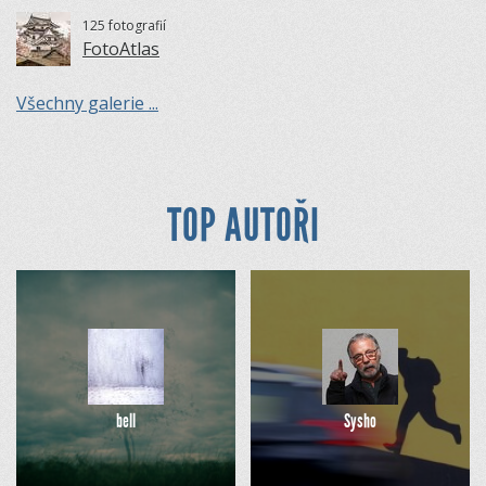
125 fotografií
FotoAtlas
Všechny galerie ...
TOP AUTOŘI
bell
Sysho