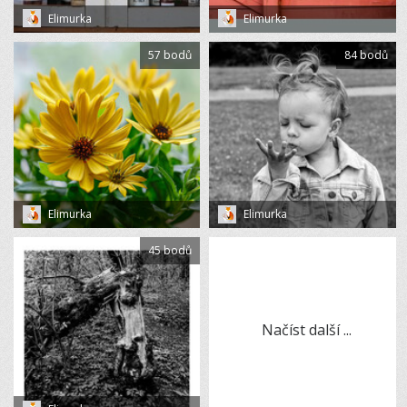
Elimurka
Elimurka
57 bodů
84 bodů
Elimurka
Elimurka
45 bodů
Načíst další ...