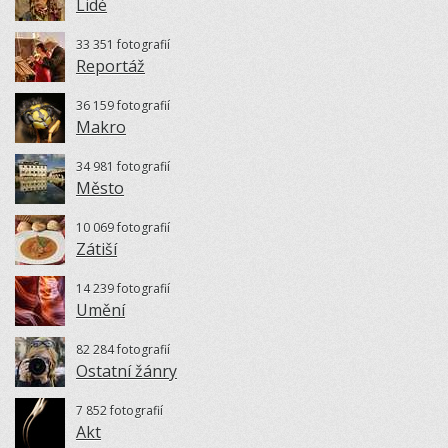
Lidé
33 351 fotografií
Reportáž
36 159 fotografií
Makro
34 981 fotografií
Město
10 069 fotografií
Zátiší
14 239 fotografií
Umění
82 284 fotografií
Ostatní žánry
7 852 fotografií
Akt