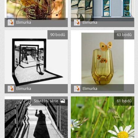
Elimurka
Elimurka
90 bodů
63 bodů
Elimurka
Elimurka
Soutěžní série
61 bodů