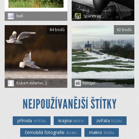
bell
Spacetray
84 bodů
62 bodů
Robert Adamec 2
honzjel
NEJPOUŽÍVANĚJŠÍ ŠTÍTKY
příroda
krajina
zvířata
107576x
68031x
55229x
černobílá fotografie
makro
49240x
35439x