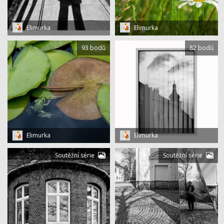
Elimurka
Elimurka
93 bodů
82 bodů
Elimurka
Elimurka
Soutěžní série
Soutěžní série