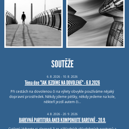
SOUTĚŽE
6.
8.
2026 - 10.
8.
2026
Téma dne "JAK JEZDÍME NA DOVOLENÉ" - 6.8.2026
Při cestách na dovolenou či na výlety obvykle používáme nějaký
dopravní prostředek. Někdy jdeme pěšky, někdy jedeme na kole,
někteří jezdí autem či…
4.
8.
2026 - 20.
9.
2026
BAREVNÁ PARTITURA ANEB KOMPONUJTE BAREVNĚ - 20.9.
Cvičení: Vyberte si alespoň 3 ze základních skladebných postupů a