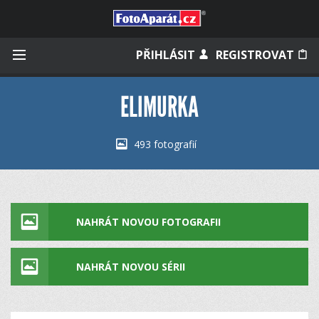
Přihlásit se
PŘIHLÁSIT
REGISTROVAT
ELIMURKA
Zapamatovat
493 fotografií
Zapomněli jste heslo?
Měli jste účet na starém webu?
NAHRÁT NOVOU FOTOGRAFII
NAHRÁT NOVOU SÉRII