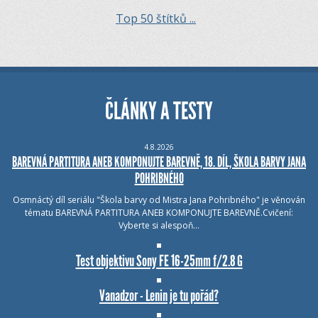
Top 50 štítků ...
ČLÁNKY A TESTY
4.8.2026
BAREVNÁ PARTITURA ANEB KOMPONUJTE BAREVNĚ, 18. DÍL, ŠKOLA BARVY JANA
POHRIBNÉHO
Osmnáctý díl seriálu "Škola barvy od Mistra Jana Pohribného" je věnován
tématu BAREVNÁ PARTITURA ANEB KOMPONUJTE BAREVNĚ.Cvičení:
Vyberte si alespoň…
Test objektivu Sony FE 16-25mm f/2.8 G
Vanadzor - Lenin je tu pořád?