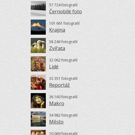
57 724 fotografií
Černobílé foto
101 661 fotografií
Krajina
58 246 fotografií
Zvířata
32 062 fotografií
Lidé
33 351 fotografií
Reportáž
36 160 fotografií
Makro
34 982 fotografií
Město
10 069 fotografií