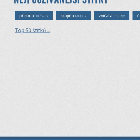
příroda
krajina
zvířata
č
107576x
68031x
55229x
Top 50 štítků ...