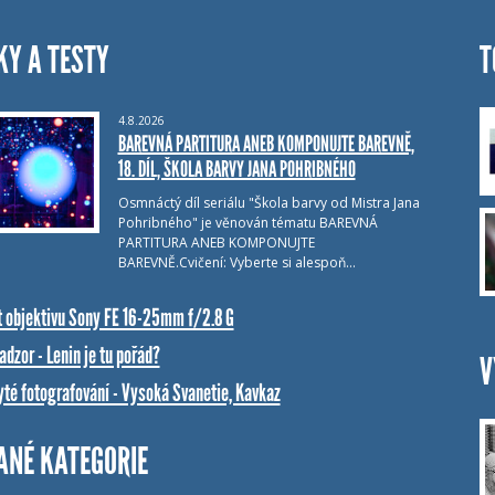
KY A TESTY
T
4.8.2026
BAREVNÁ PARTITURA ANEB KOMPONUJTE BAREVNĚ,
18. DÍL, ŠKOLA BARVY JANA POHRIBNÉHO
Osmnáctý díl seriálu "Škola barvy od Mistra Jana
Pohribného" je věnován tématu BAREVNÁ
PARTITURA ANEB KOMPONUJTE
BAREVNĚ.Cvičení: Vyberte si alespoň…
t objektivu Sony FE 16-25mm f/2.8 G
dzor - Lenin je tu pořád?
V
yté fotografování - Vysoká Svanetie, Kavkaz
ANÉ KATEGORIE