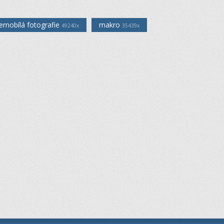
ernobílá fotografie
makro
49240x
35439x