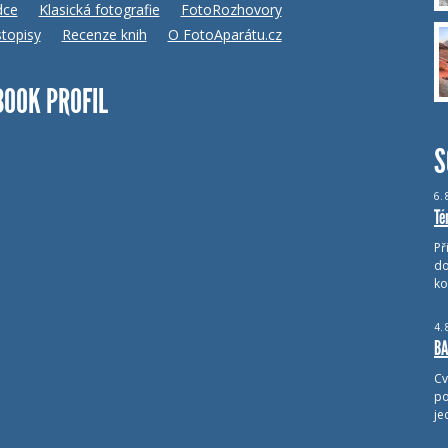
dce
Klasická fotografie
FotoRozhovory
topisy
Recenze knih
O FotoAparátu.cz
BOOK PROFIL
S
6.
Té
Př
do
ko
4.
BA
Cv
po
je