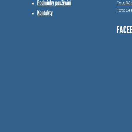
Podmínky používání
FotoRá
FotoCes
Kontakty
FACE