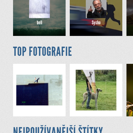
bell
Sysho
TOP FOTOGRAFIE
NEJPOUŽÍVANĚJŠÍ ŠTÍTKY