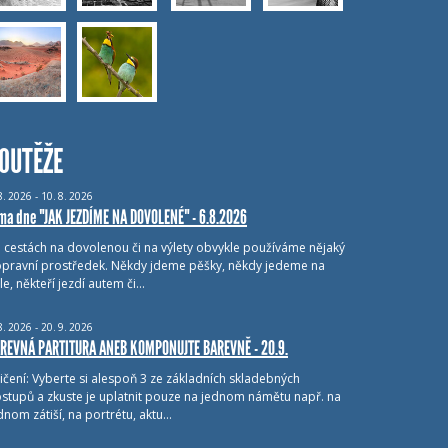
OUTĚŽE
8.
2026 - 10.
8.
2026
ma dne "JAK JEZDÍME NA DOVOLENÉ" - 6.8.2026
i cestách na dovolenou či na výlety obvykle používáme nějaký
pravní prostředek. Někdy jdeme pěšky, někdy jedeme na
le, někteří jezdí autem či…
8.
2026 - 20.
9.
2026
REVNÁ PARTITURA ANEB KOMPONUJTE BAREVNĚ - 20.9.
ičení: Vyberte si alespoň 3 ze základních skladebných
stupů a zkuste je uplatnit pouze na jednom námětu např. na
dnom zátiší, na portrétu, aktu…