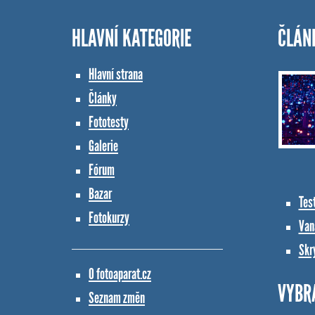
HLAVNÍ KATEGORIE
ČLÁN
Hlavní strana
Články
Fototesty
Galerie
Fórum
Bazar
Tes
Fotokurzy
Vana
Skr
O fotoaparat.cz
VYBR
Seznam změn