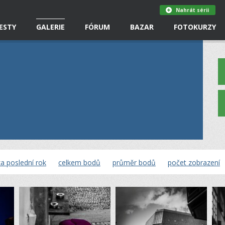
Nahrát sérii
ESTY
GALERIE
FÓRUM
BAZAR
FOTOKURZY
a poslední rok
celkem bodů
průměr bodů
počet zobrazení