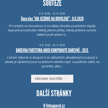
SOUTĚŽE
6.
8.
2026 - 10.
8.
2026
Téma dne "JAK JEZDÍME NA DOVOLENÉ" - 6.8.2026
Při cestách na dovolenou či na výlety obvykle používáme nějaký
dopravní prostředek. Někdy jdeme pěšky, někdy jedeme na kole,
někteří jezdí autem či…
4.
8.
2026 - 20.
9.
2026
BAREVNÁ PARTITURA ANEB KOMPONUJTE BAREVNĚ - 20.9.
Cvičení: Vyberte si alespoň 3 ze základních skladebných postupů a
zkuste je uplatnit pouze na jednom námětu např. na jednom zátiší, na
portrétu, aktu…
VŠECHNY SOUTĚŽE
DALŠÍ STRÁNKY
O fotoaparat.cz