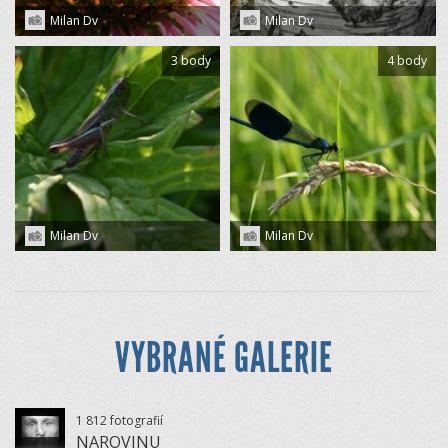
Milan Dv
Milan Dv
3 body
4 body
Milan Dv
Milan Dv
VYBRANÉ GALERIE
1 812 fotografií
NAROVINU