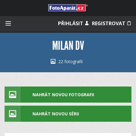
Přihlásit se
PŘIHLÁSIT
REGISTROVAT
MILAN DV
Zapamatovat
22 fotografií
Zapomněli jste heslo?
Měli jste účet na starém webu?
NAHRÁT NOVOU FOTOGRAFII
NAHRÁT NOVOU SÉRII