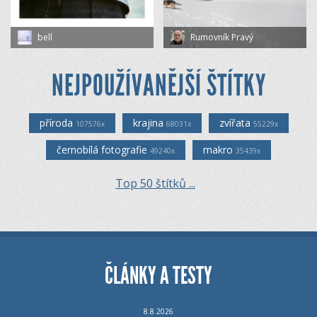
bell
Rumovník Pravý
NEJPOUŽÍVANĚJŠÍ ŠTÍTKY
příroda
krajina
zvířata
107576x
68031x
55229x
černobílá fotografie
makro
49240x
35439x
Top 50 štítků ...
ČLÁNKY A TESTY
8.8.2026