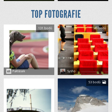
TOP FOTOGRAFIE
131 bodů
49 bodů
PaKlásek
Sysho
53 bodů