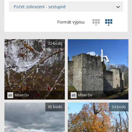
počet zobrazení - sestupně
Formát výpisu:
72 bodů
Milan Dv
Milan Dv
65 bodů
34 bodů