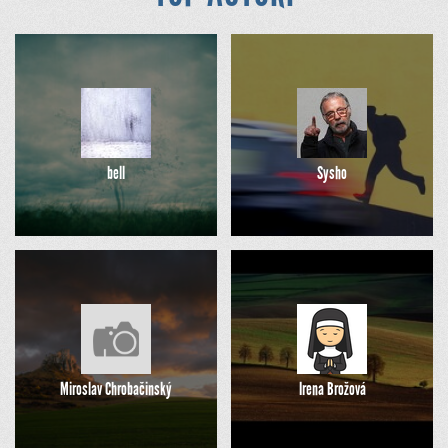
bell
Sysho
Miroslav Chrobačinský
Irena Brožová