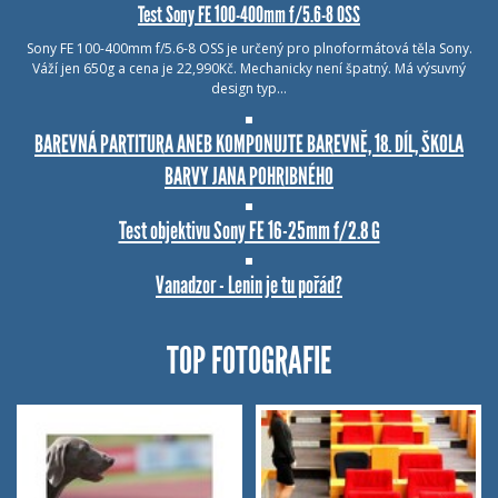
Test Sony FE 100-400mm f/5.6-8 OSS
Sony FE 100-400mm f/5.6-8 OSS je určený pro plnoformátová těla Sony.
Váží jen 650g a cena je 22,990Kč. Mechanicky není špatný. Má výsuvný
design typ…
BAREVNÁ PARTITURA ANEB KOMPONUJTE BAREVNĚ, 18. DÍL, ŠKOLA
BARVY JANA POHRIBNÉHO
Test objektivu Sony FE 16-25mm f/2.8 G
Vanadzor - Lenin je tu pořád?
TOP FOTOGRAFIE