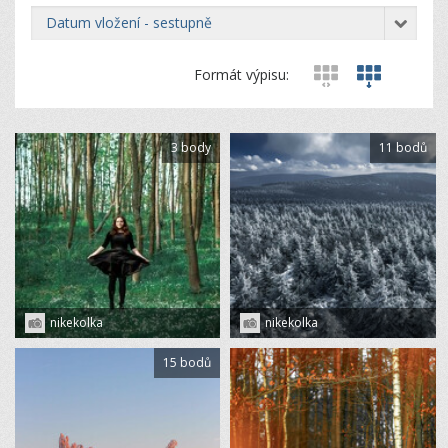
datum vložení - sestupně
Formát výpisu:
3 body
11 bodů
nikekolka
nikekolka
15 bodů