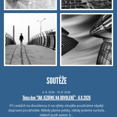
SOUTĚŽE
6.
8.
2026 - 10.
8.
2026
Téma dne "JAK JEZDÍME NA DOVOLENÉ" - 6.8.2026
Při cestách na dovolenou či na výlety obvykle používáme nějaký
dopravní prostředek. Někdy jdeme pěšky, někdy jedeme na kole,
někteří jezdí autem či…