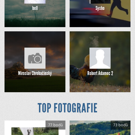
bell
Sysho
Miroslav Chrobačinský
Robert Adamec 2
TOP FOTOGRAFIE
77 bodů
73 bodů