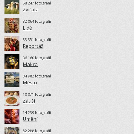
58 247 fotografií
Zvířata
32 064 fotografií
Lidé
33 351 fotografií
Reportáž
36 160 fotografií
Makro
34 982 fotografií
Město
10 071 fotografií
Zátiší
14 239 fotografií
Umění
82 288 fotografií