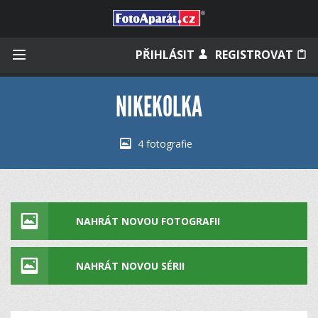
Přihlásit se
PŘIHLÁSIT
REGISTROVAT
NIKEKOLKA
Zapamatovat
4 fotografie
Zapomněli jste heslo?
Měli jste účet na starém webu?
NAHRÁT NOVOU FOTOGRAFII
NAHRÁT NOVOU SÉRII