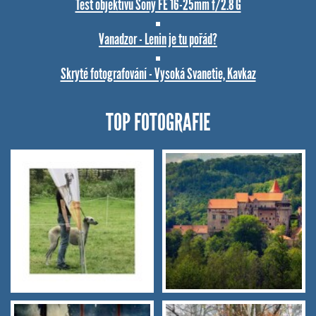
Test objektivu Sony FE 16-25mm f/2.8 G
Vanadzor - Lenin je tu pořád?
Skryté fotografování - Vysoká Svanetie, Kavkaz
TOP FOTOGRAFIE