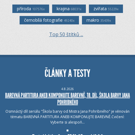
příroda
krajina
zvířata
107576x
68031x
55229x
černobílá fotografie
makro
49240x
35439x
Top 50 štítků ...
ČLÁNKY A TESTY
4.8.2026
BAREVNÁ PARTITURA ANEB KOMPONUJTE BAREVNĚ, 18. DÍL, ŠKOLA BARVY JANA
POHRIBNÉHO
Osmnáctý díl seriálu "Škola barvy od Mistra Jana Pohribného" je věnován
tématu BAREVNÁ PARTITURA ANEB KOMPONUJTE BAREVNĚ.Cvičení:
Vyberte si alespoň…