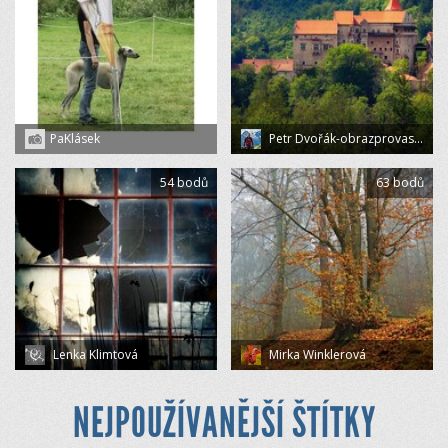
PaKlásek
Petr Dvořák-obrazprovas.cz
54 bodů
63 bodů
Lenka Klimtová
Mirka Winklerová
NEJPOUŽÍVANĚJŠÍ ŠTÍTKY