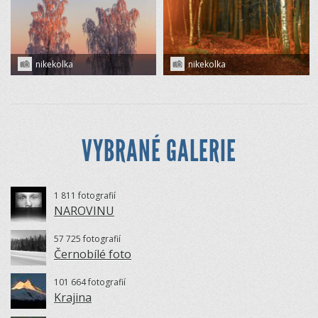
nikekolka
nikekolka
VYBRANÉ GALERIE
1 811 fotografií
NAROVINU
57 725 fotografií
Černobílé foto
101 664 fotografií
Krajina