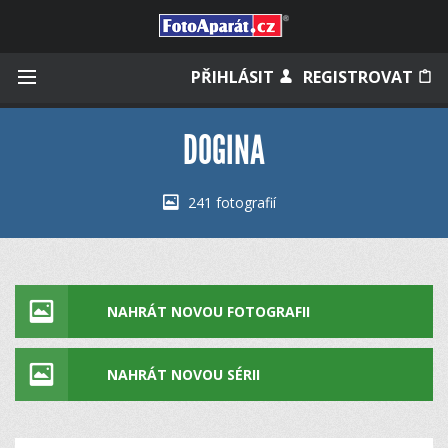
Přihlásit se
PŘIHLÁSIT
REGISTROVAT
DOGINA
Zapamatovat
241 fotografií
Zapomněli jste heslo?
Měli jste účet na starém webu?
NAHRÁT NOVOU FOTOGRAFII
NAHRÁT NOVOU SÉRII