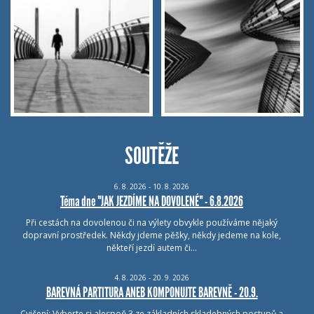
SOUTĚŽE
6.
8.
2026 - 10.
8.
2026
Téma dne "JAK JEZDÍME NA DOVOLENÉ" - 6.8.2026
Při cestách na dovolenou či na výlety obvykle používáme nějaký
dopravní prostředek. Někdy jdeme pěšky, někdy jedeme na kole,
někteří jezdí autem či…
4.
8.
2026 - 20.
9.
2026
BAREVNÁ PARTITURA ANEB KOMPONUJTE BAREVNĚ - 20.9.
Cvičení: Vyberte si alespoň 3 ze základních skladebných postupů a