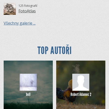
125 fotografií
FotoAtlas
Všechny galerie ...
TOP AUTOŘI
bell
Robert Adamec 2