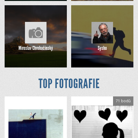
Miroslav Chrobačinský
Sysho
TOP FOTOGRAFIE
71 bodů