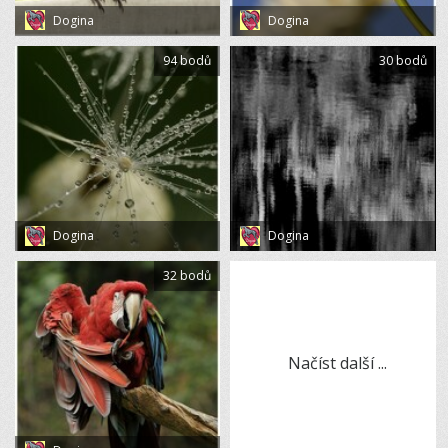
Dogina
Dogina
94 bodů
30 bodů
Dogina
Dogina
32 bodů
Načíst další ...