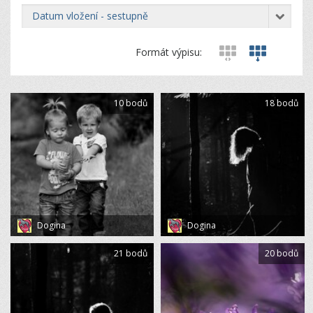
datum vložení - sestupně
Formát výpisu:
10 bodů
18 bodů
Dogina
Dogina
21 bodů
20 bodů