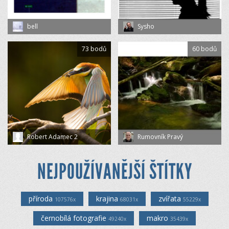
bell
Sysho
73 bodů
60 bodů
Robert Adamec 2
Rumovník Pravý
NEJPOUŽÍVANĚJŠÍ ŠTÍTKY
příroda
krajina
zvířata
107576x
68031x
55229x
černobílá fotografie
makro
49240x
35439x