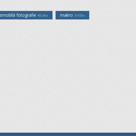
ernobílá fotografie
makro
49240x
35439x