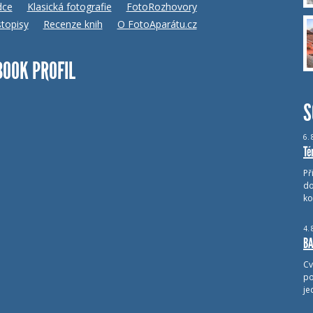
dce
Klasická fotografie
FotoRozhovory
topisy
Recenze knih
O FotoAparátu.cz
BOOK PROFIL
S
6.
Té
Př
do
ko
4.
BA
Cv
po
je