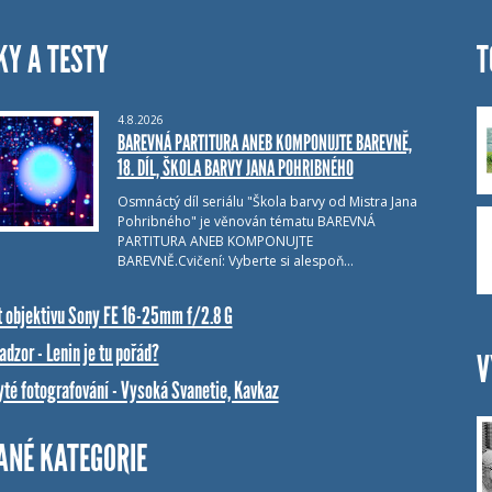
KY A TESTY
T
4.8.2026
BAREVNÁ PARTITURA ANEB KOMPONUJTE BAREVNĚ,
18. DÍL, ŠKOLA BARVY JANA POHRIBNÉHO
Osmnáctý díl seriálu "Škola barvy od Mistra Jana
Pohribného" je věnován tématu BAREVNÁ
PARTITURA ANEB KOMPONUJTE
BAREVNĚ.Cvičení: Vyberte si alespoň…
t objektivu Sony FE 16-25mm f/2.8 G
dzor - Lenin je tu pořád?
V
yté fotografování - Vysoká Svanetie, Kavkaz
ANÉ KATEGORIE