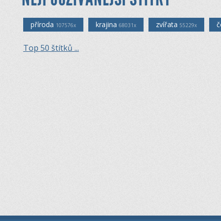
příroda
krajina
zvířata
č
107576x
68031x
55229x
Top 50 štítků ...