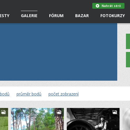
Nahrát sérii
ESTY
GALERIE
FÓRUM
BAZAR
FOTOKURZY
 bodů
průměr bodů
počet zobrazení