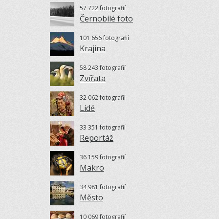
57 722 fotografií
Černobílé foto
101 656 fotografií
Krajina
58 243 fotografií
Zvířata
32 062 fotografií
Lidé
33 351 fotografií
Reportáž
36 159 fotografií
Makro
34 981 fotografií
Město
10 069 fotografií