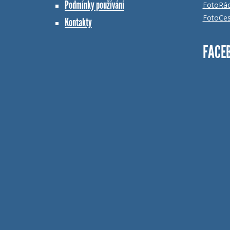
Podmínky používání
FotoRá
FotoCes
Kontakty
FACE