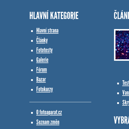
HLAVNÍ KATEGORIE
ČLÁN
Hlavní strana
Články
Fototesty
Galerie
Fórum
Bazar
Tes
Fotokurzy
Vana
Skr
O fotoaparat.cz
VYBR
Seznam změn