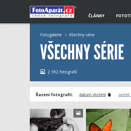
ČLÁNKY
FOTOT
Fotogalerie
Všechny série
VŠECHNY SÉRIE
2 392 fotografií
Řazení fotografií:
datum vložení
počet