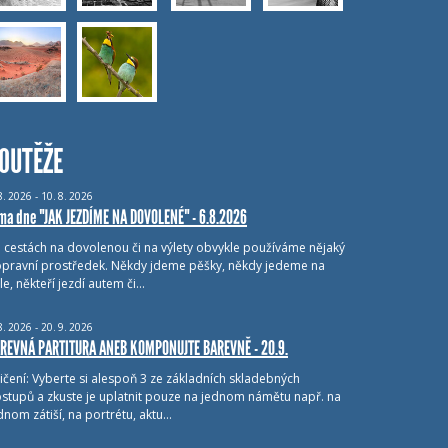
OUTĚŽE
8.
2026 - 10.
8.
2026
ma dne "JAK JEZDÍME NA DOVOLENÉ" - 6.8.2026
i cestách na dovolenou či na výlety obvykle používáme nějaký
pravní prostředek. Někdy jdeme pěšky, někdy jedeme na
le, někteří jezdí autem či…
8.
2026 - 20.
9.
2026
REVNÁ PARTITURA ANEB KOMPONUJTE BAREVNĚ - 20.9.
ičení: Vyberte si alespoň 3 ze základních skladebných
stupů a zkuste je uplatnit pouze na jednom námětu např. na
dnom zátiší, na portrétu, aktu…