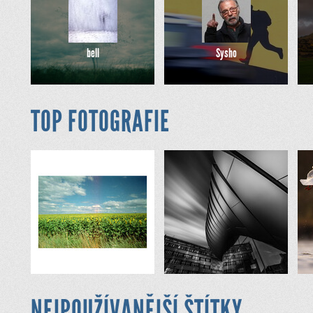
bell
Sysho
TOP FOTOGRAFIE
NEJPOUŽÍVANĚJŠÍ ŠTÍTKY