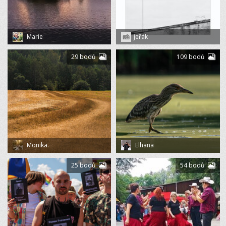
Marie
jeřák
29 bodů
109 bodů
Monika.
Elhana
25 bodů
54 bodů