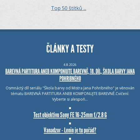
Top 50 štítků ...
ČLÁNKY A TESTY
4.8.2026
BAREVNÁ PARTITURA ANEB KOMPONUJTE BAREVNĚ, 18. DÍL, ŠKOLA BARVY JANA
POHRIBNÉHO
Osmnáctý díl seriálu "Škola barvy od Mistra Jana Pohribného" je věnován
tématu BAREVNÁ PARTITURA ANEB KOMPONUJTE BAREVNĚ.Cvičení:
Vyberte si alespoň…
Test objektivu Sony FE 16-25mm f/2.8 G
Vanadzor - Lenin je tu pořád?