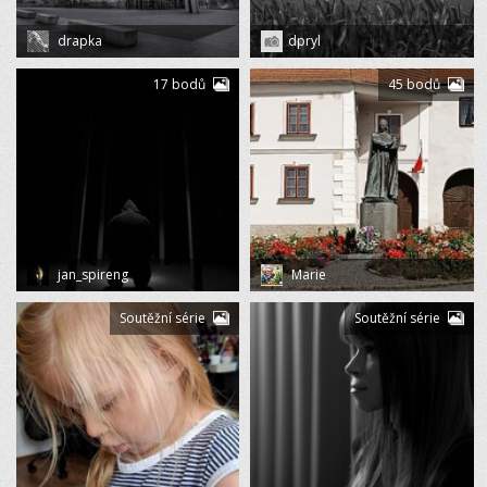
drapka
dpryl
17 bodů
45 bodů
jan_spireng
Marie
Soutěžní série
Soutěžní série