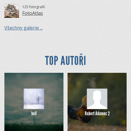
125 fotografií
FotoAtlas
Všechny galerie ...
TOP AUTOŘI
bell
Robert Adamec 2