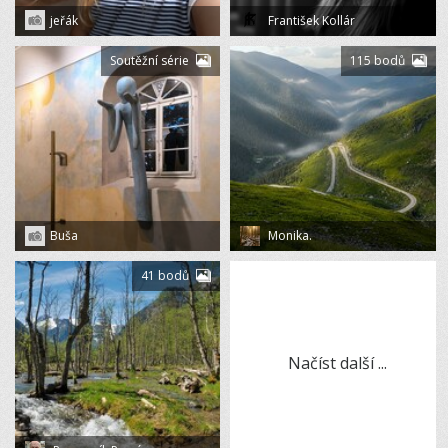
jeřák
František Kollár
Soutěžní série
115 bodů
Buša
Monika.
41 bodů
Načíst další ...