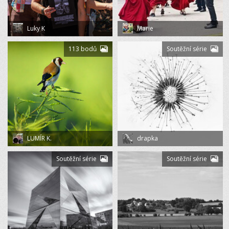
Luky K
Marie
113 bodů
Soutěžní série
LUMÍR K.
drapka
Soutěžní série
Soutěžní série