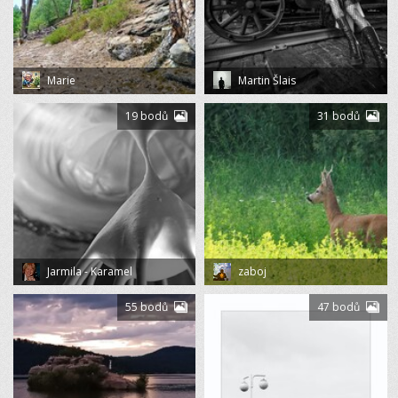
Marie
Martin Šlais
19 bodů
31 bodů
Jarmila - Karamel
zaboj
55 bodů
47 bodů