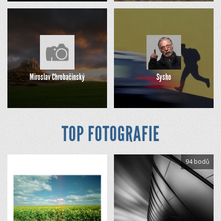
Miroslav Chrobačinský
Sysho
TOP FOTOGRAFIE
94 bodů