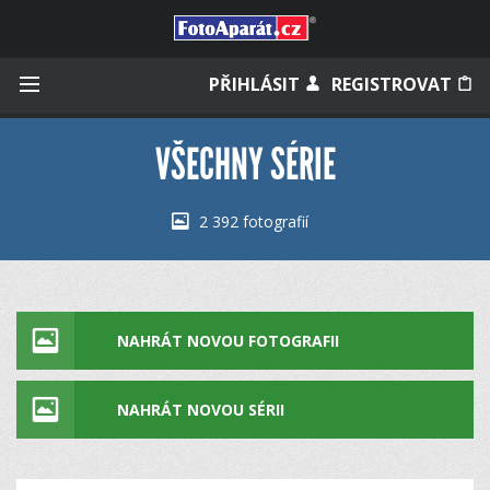
Přihlásit se
PŘIHLÁSIT
REGISTROVAT
VŠECHNY SÉRIE
Zapamatovat
2 392 fotografií
Zapomněli jste heslo?
Měli jste účet na starém webu?
NAHRÁT NOVOU FOTOGRAFII
NAHRÁT NOVOU SÉRII