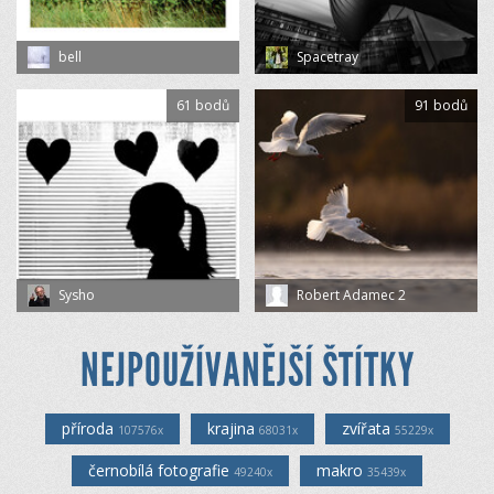
bell
Spacetray
61 bodů
91 bodů
Sysho
Robert Adamec 2
NEJPOUŽÍVANĚJŠÍ ŠTÍTKY
příroda
krajina
zvířata
107576x
68031x
55229x
černobílá fotografie
makro
49240x
35439x