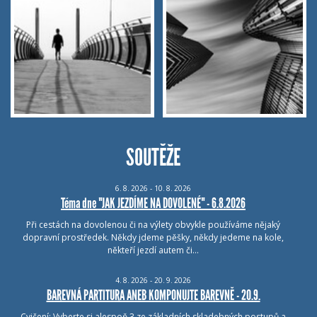
SOUTĚŽE
6.
8.
2026 - 10.
8.
2026
Téma dne "JAK JEZDÍME NA DOVOLENÉ" - 6.8.2026
Při cestách na dovolenou či na výlety obvykle používáme nějaký
dopravní prostředek. Někdy jdeme pěšky, někdy jedeme na kole,
někteří jezdí autem či…
4.
8.
2026 - 20.
9.
2026
BAREVNÁ PARTITURA ANEB KOMPONUJTE BAREVNĚ - 20.9.
Cvičení: Vyberte si alespoň 3 ze základních skladebných postupů a