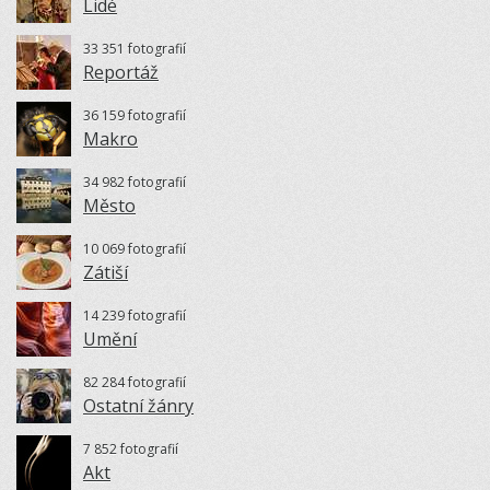
Lidé
33 351 fotografií
Reportáž
36 159 fotografií
Makro
34 982 fotografií
Město
10 069 fotografií
Zátiší
14 239 fotografií
Umění
82 284 fotografií
Ostatní žánry
7 852 fotografií
Akt