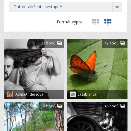
datum vložení - sestupně
Formát výpisu:
33 bodů
42 bodů
AdelaAndersova
casablanca
91 bodů
46 bodů