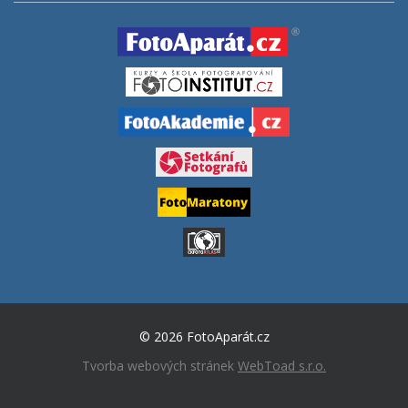
© 2026 FotoAparát.cz
Tvorba webových stránek
WebToad s.r.o.