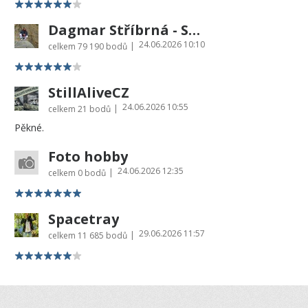
Dagmar Stříbrná - Sharon
24.06.2026 10:10
|
celkem
79 190 bodů
StillAliveCZ
24.06.2026 10:55
|
celkem
21 bodů
Pěkné.
Foto hobby
24.06.2026 12:35
|
celkem
0 bodů
Spacetray
29.06.2026 11:57
|
celkem
11 685 bodů