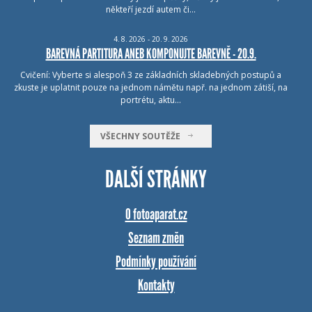
někteří jezdí autem či…
4.
8.
2026 - 20.
9.
2026
BAREVNÁ PARTITURA ANEB KOMPONUJTE BAREVNĚ - 20.9.
Cvičení: Vyberte si alespoň 3 ze základních skladebných postupů a
zkuste je uplatnit pouze na jednom námětu např. na jednom zátiší, na
portrétu, aktu…
VŠECHNY SOUTĚŽE
DALŠÍ STRÁNKY
O fotoaparat.cz
Seznam změn
Podmínky používání
Kontakty