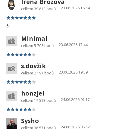
Irena Brožová
23.06.2026 16:54
|
celkem
39 813 bodů
6+
Minimal
23.06.2026 17:44
|
celkem
5 708 bodů
s.dovžik
23.06.2026 19:59
|
celkem
2 191 bodů
honzjel
24.06.2026 07:17
|
celkem
17 513 bodů
Sysho
24.06.2026 08:52
|
celkem
38 571 bodů