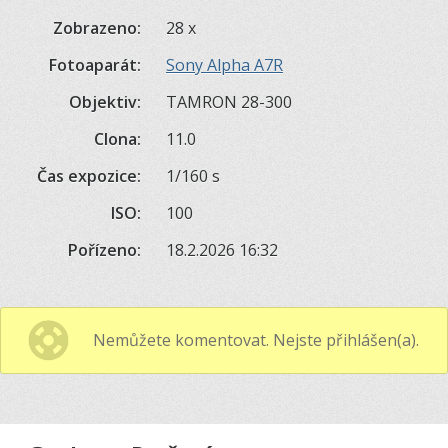
Zobrazeno:
28 x
Fotoaparát:
Sony Alpha A7R
Objektiv:
TAMRON 28-300
Clona:
11.0
Čas expozice:
1/160 s
ISO:
100
Pořízeno:
18.2.2026 16:32
Nemůžete komentovat. Nejste přihlášen(a).