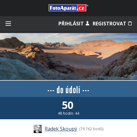
Přihlásit se
PŘIHLÁSIT
REGISTROVAT
Zapamatovat
Zapomněli jste heslo?
--- do údolí ---
Měli jste účet na starém webu?
50
48 hodin: 44
Radek Skoupý
(79 762 bodů)