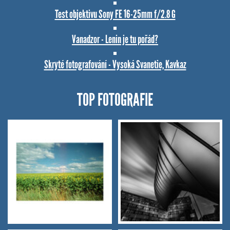
Test objektivu Sony FE 16-25mm f/2.8 G
Vanadzor - Lenin je tu pořád?
Skryté fotografování - Vysoká Svanetie, Kavkaz
TOP FOTOGRAFIE