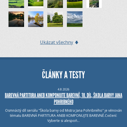
Ukázat všechny
ČLÁNKY A TESTY
4.8.2026
BAREVNÁ PARTITURA ANEB KOMPONUJTE BAREVNĚ, 18. DÍL, ŠKOLA BARVY JANA
POHRIBNÉHO
Osmnáctý díl seriálu "Škola barvy od Mistra Jana Pohribného" je věnován
tématu BAREVNÁ PARTITURA ANEB KOMPONUJTE BAREVNĚ.Cvičení:
Vyberte si alespoň…