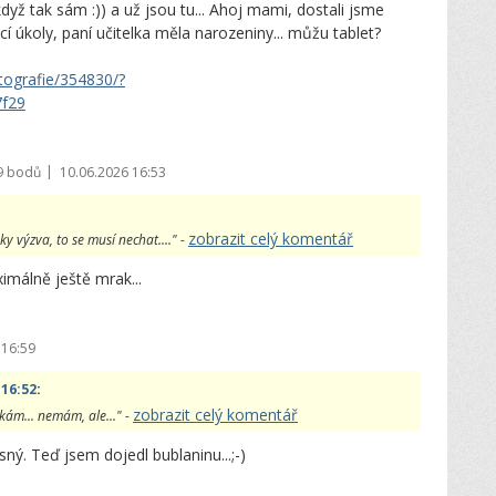
 když tak sám :)) a už jsou tu... Ahoj mami, dostali jsme
cí úkoly, paní učitelka měla narozeniny... můžu tablet?
tografie/354830/?
f29
|
9 bodů
10.06.2026 16:53
zobrazit celý komentář
ky výzva, to se musí nechat...." -
imálně ještě mrak...
 16:59
 16:52
:
zobrazit celý komentář
ukám... nemám, ale..." -
sný. Teď jsem dojedl bublaninu...;-)