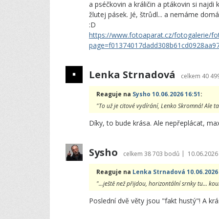
a pséčkovin a králičin a ptákovin si najdi
žlutej pásek. Jé, štrůdl... a nemáme domá
:D
https://www.fotoaparat.cz/fotogalerie/fo
page=f01374017dadd308b61cd0928aa97
Lenka Strnadová
celkem
40 49
Reaguje na
Sysho 10.06.2026 16:51
:
"To už je citové vydírání, Lenko Skromná! Ale ta
Díky, to bude krása. Ale nepřeplácat, max
Sysho
|
celkem
38 703 bodů
10.06.2026
Reaguje na
Lenka Strnadová 10.06.2026
"...ještě než přijdou, horizontální srnky tu... ko
Poslední dvě věty jsou "fakt hustý"! A krá