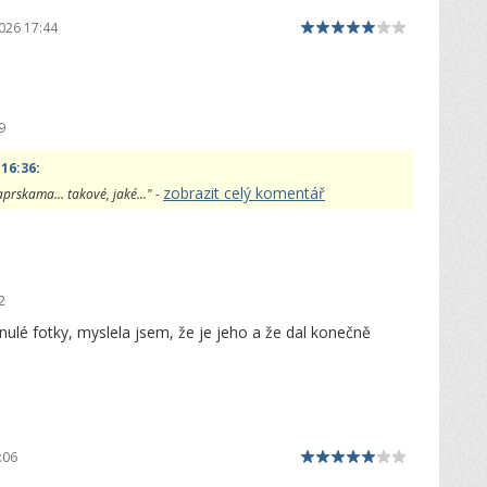
026 17:44
9
 16:36
:
zobrazit celý komentář
aprskama... takové, jaké..." -
2
nulé fotky, myslela jsem, že je jeho a že dal konečně
:06