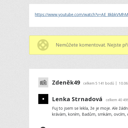
https://www.youtube.com/watch?v=AE_8kbkVMh
Nemůžete komentovat. Nejste při
Zdeněk49
|
celkem
5 141 bodů
10.06
Lenka Strnadová
celkem
40 49
Fuj to jsem se lekla, že je moje. Ale ž
krávàm, koním, Badům, srnkám, ovcím, d