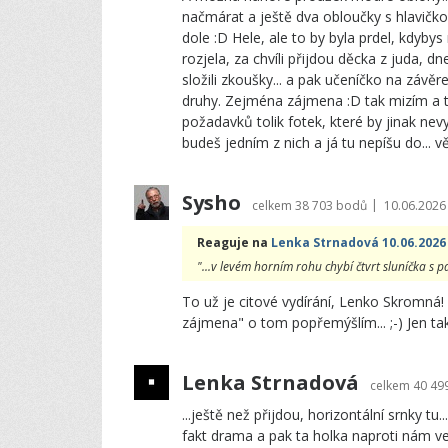
načmárat a ještě dva obloučky s hlavičkou.
dole :D Hele, ale to by byla prdel, kdyby
rozjela, za chvíli přijdou děcka z juda, d
složili zkoušky... a pak učeníčko na závě
druhy. Zejména zájmena :D tak mizím a tě
požadavků tolik fotek, které by jinak nev
budeš jedním z nich a já tu nepíšu do... v
Sysho
|
celkem
38 703 bodů
10.06.2026
Reaguje na
Lenka Strnadová 10.06.2026
"...v levém horním rohu chybí čtvrt sluníčka s p
To už je citové vydírání, Lenko Skromná!
zájmena" o tom popřemýšlím... ;-) Jen tak
Lenka Strnadová
celkem
40 49
...ještě než přijdou, horizontální srnky t
fakt drama a pak ta holka naproti nám ve v