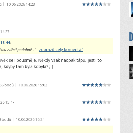
|
ů
10.06.2026 14:23
 14:27
D
 13:44
:
zobrazit celý komentář
mému zvířeti podobně..." -
ěk se i pousměje. Někdy však naopak tápu, jestli to
, kdyby tam byla kobyla? ;-)
|
988 bodů
10.06.2026 15:02
026 15:47
|
9 bodů
10.06.2026 16:24