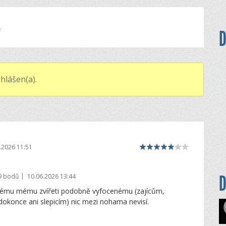
M
D
hlášen(a).
.2026 11:51
|
D
9 bodů
10.06.2026 13:44
ádnému mému zvířeti podobně vyfocenému (zajícům,
okonce ani slepicím) nic mezi nohama nevisí.