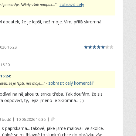
zobrazit celý
 i pousměje. Někdy však naopak..." -
l dodatek, že je lepší, než moje. Vím, příliš skromná
2026 16:28
 16:30
 16:24
:
zobrazit celý komentář
ek, že je lepší, než moje...." -
podíval na nějakou tu srnku třeba. Tak doufám, že sis
a odpověď, ty, jejíž jméno je Skromná... ;-)
|
|
9 bodů
10.06.2026 16:36
a s paprskama... takové, jaké jsme malovali ve školce.
úplně se mi (hlavně to slunko) chce do obrázku vše