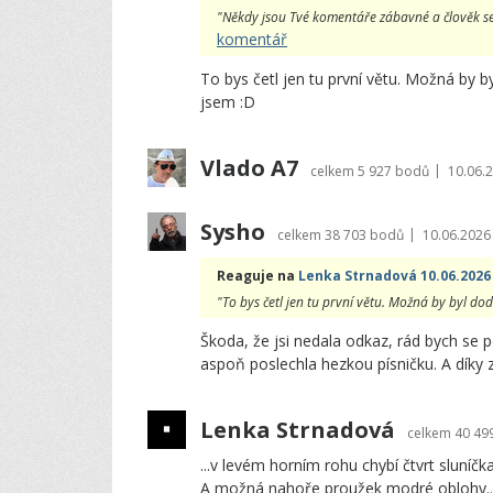
"Někdy jsou Tvé komentáře zábavné a člověk se
komentář
To bys četl jen tu první větu. Možná by by
jsem :D
Vlado A7
|
celkem
5 927 bodů
10.06.
Sysho
|
celkem
38 703 bodů
10.06.2026
Reaguje na
Lenka Strnadová 10.06.2026
"To bys četl jen tu první větu. Možná by byl dodat
Škoda, že jsi nedala odkaz, rád bych se 
aspoň poslechla hezkou písničku. A díky z
Lenka Strnadová
celkem
40 49
...v levém horním rohu chybí čtvrt sluníčk
A možná nahoře proužek modré oblohy... 