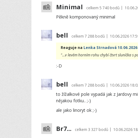
Minimal
|
celkem
5 740 bodů
10.06.2
Pěkně komponovaný minimal
bell
|
celkem
7 288 bodů
10.06.2026 17:5
Reaguje na
Lenka Strnadová 10.06.2026
"...v levém horním rohu chybí čtvrt sluníčka s p
:-D
bell
|
celkem
7 288 bodů
10.06.2026 18:0
to žížalkové pole vypadá jak z Jardovy mi
nějakou fotku.. ;-)
ale jako linoryt ok ;-)
Br7...
|
celkem
3 327 bodů
10.06.2026 18