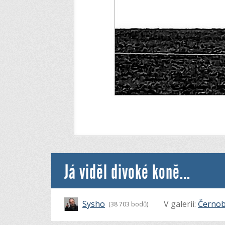
Já viděl divoké koně...
Sysho
V galerii:
Černob
(38 703 bodů)