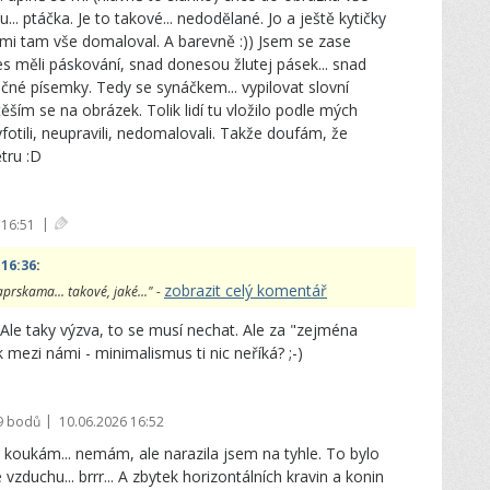
.. ptáčka. Je to takové... nedodĕlané. Jo a ještě kytičky
s mi tam vše domaloval. A barevně :)) Jsem se zase
nes měli páskování, snad donesou žlutej pásek... snad
rečné písemky. Tedy se synáčkem... vypilovat slovní
ším se na obrázek. Tolik lidí tu vložilo podle mých
yfotili, neupravili, nedomalovali. Takže doufám, že
ětru :D
|
 16:51
 16:36
:
zobrazit celý komentář
aprskama... takové, jaké..." -
 Ale taky výzva, to se musí nechat. Ale za "zejména
 mezi námi - minimalismus ti nic neříká? ;-)
|
9 bodů
10.06.2026 16:52
u... koukám... nemám, ale narazila jsem na tyhle. To bylo
zduchu... brrr... A zbytek horizontálních kravin a konin