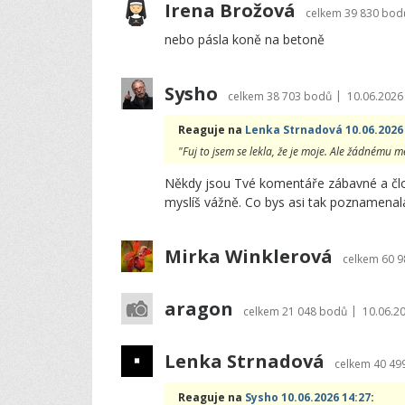
Irena Brožová
celkem
39 830 bod
nebo pásla koně na betoně
Sysho
|
celkem
38 703 bodů
10.06.2026
Reaguje na
Lenka Strnadová 10.06.2026
"Fuj to jsem se lekla, že je moje. Ale žádnému 
Někdy jsou Tvé komentáře zábavné a člov
myslíš vážně. Co bys asi tak poznamenala
Mirka Winklerová
celkem
60 
aragon
|
celkem
21 048 bodů
10.06.2
Lenka Strnadová
celkem
40 49
Reaguje na
Sysho 10.06.2026 14:27
: