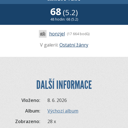
68
(5.2)
48 hodin: 68 (5.2)
honzjel
(17 664 bodů)
V galerii:
Ostatní žánry
DALŠÍ INFORMACE
Vloženo:
8. 6. 2026
Album:
Výchozí album
Zobrazeno:
28 x