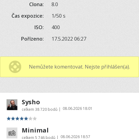
Clona:
8.0
Čas expozice:
1/50 s
ISO:
400
Pořízeno:
17.5.2022 06:27
Nemůžete komentovat. Nejste přihlášen(a).
Sysho
08.06.2026 18:01
|
celkem
38 720 bodů
Minimal
08.06.2026 18:57
|
celkem
5 746 bodů