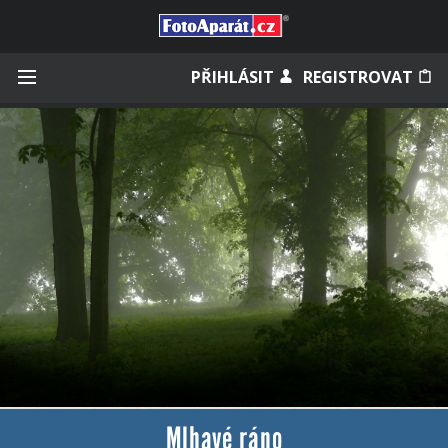
Přihlásit se
PŘIHLÁSIT
REGISTROVAT
Zapamatovat
Zapomněli jste heslo?
Měli jste účet na starém webu?
Mlhavé ráno