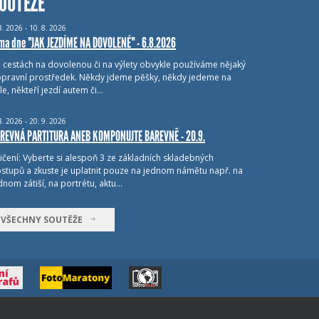
OUTĚŽE
8.
2026 - 10.
8.
2026
ma dne "JAK JEZDÍME NA DOVOLENÉ" - 6.8.2026
i cestách na dovolenou či na výlety obvykle používáme nějaký
pravní prostředek. Někdy jdeme pěšky, někdy jedeme na
le, někteří jezdí autem či…
8.
2026 - 20.
9.
2026
REVNÁ PARTITURA ANEB KOMPONUJTE BAREVNĚ - 20.9.
ičení: Vyberte si alespoň 3 ze základních skladebných
stupů a zkuste je uplatnit pouze na jednom námětu např. na
dnom zátiší, na portrétu, aktu…
VŠECHNY SOUTĚŽE