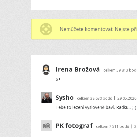
Nemůžete komentovat. Nejste při
Irena Brožová
celkem
39 813 bod
6+
Sysho
|
celkem
38 630 bodů
29.05.2026
Tebe to lezení vysloveně baví, Radku... ;-)
PK fotograf
|
celkem
7 511 bodů
2