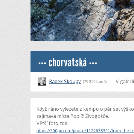
--- chorvatská ---
Radek Skoupý
V galeri
(79 816 bodů)
Když ráno vylezete z kempu o pár set výškov
zajímavá místa.Poblíž Živogošče.
Větší foto zde:
https://500px.com/photo/1122633391/from-the-b