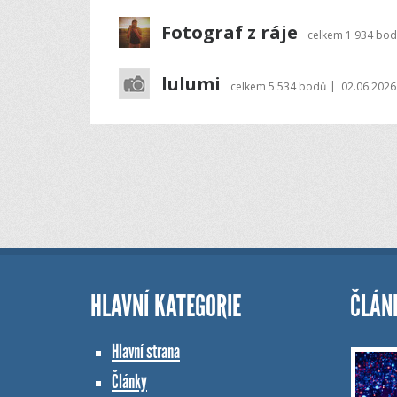
Fotograf z ráje
celkem
1 934 bo
lulumi
|
celkem
5 534 bodů
02.06.2026
HLAVNÍ KATEGORIE
ČLÁN
Hlavní strana
Články