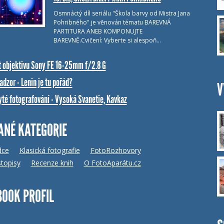
Osmnáctý díl seriálu "Škola barvy od Mistra Jana
Pohribného" je věnován tématu BAREVNÁ
PARTITURA ANEB KOMPONUJTE
BAREVNĚ.Cvičení: Vyberte si alespoň…
t objektivu Sony FE 16-25mm f/2.8 G
dzor - Lenin je tu pořád?
V
yté fotografování - Vysoká Svanetie, Kavkaz
ANÉ KATEGORIE
dce
Klasická fotografie
FotoRozhovory
topisy
Recenze knih
O FotoAparátu.cz
BOOK PROFIL