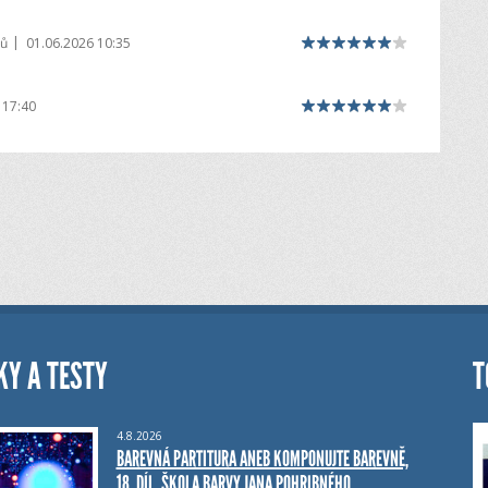
|
dů
01.06.2026 10:35
 17:40
KY A TESTY
T
4.8.2026
BAREVNÁ PARTITURA ANEB KOMPONUJTE BAREVNĚ,
18. DÍL, ŠKOLA BARVY JANA POHRIBNÉHO