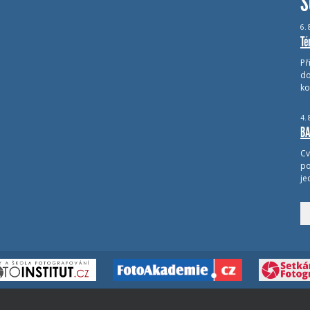
S
6.
Té
Př
do
ko
4.
BA
Cv
po
je