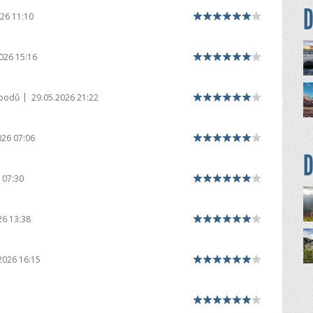
D
26 11:10
026 15:16
|
 bodů
29.05.2026 21:22
026 07:06
D
 07:30
26 13:38
2026 16:15