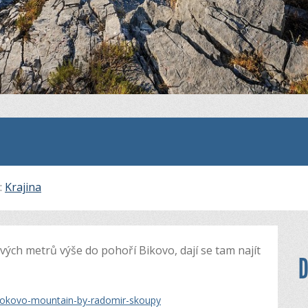
i:
Krajina
ých metrů výše do pohoří Bikovo, dají se tam najít
D
iokovo-mountain-by-radomir-skoupy