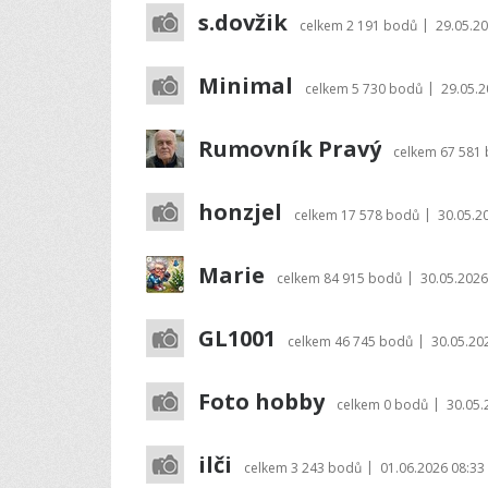
s.dovžik
|
celkem
2 191 bodů
29.05.20
Minimal
|
celkem
5 730 bodů
29.05.2
Rumovník Pravý
celkem
67 581
honzjel
|
celkem
17 578 bodů
30.05.2
Marie
|
celkem
84 915 bodů
30.05.2026
GL1001
|
celkem
46 745 bodů
30.05.20
Foto hobby
|
celkem
0 bodů
30.05.
ilči
|
celkem
3 243 bodů
01.06.2026 08:33