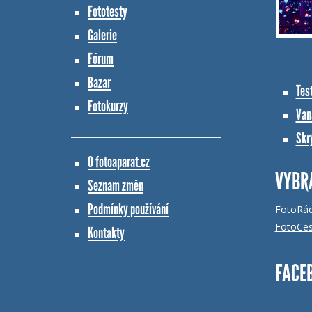
Fototesty
Galerie
Fórum
Bazar
Tes
Fotokurzy
Vana
Skr
O fotoaparat.cz
VYBR
Seznam změn
Podmínky používání
FotoRá
FotoCes
Kontakty
FACE