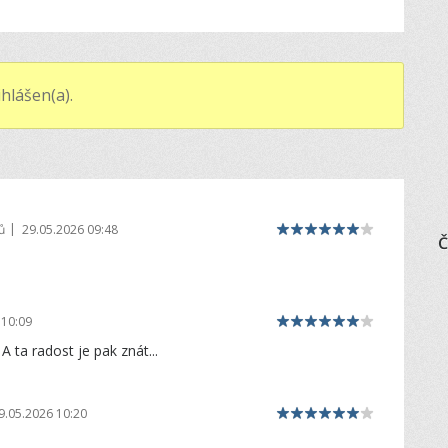
hlášen(a).
|
ů
29.05.2026 09:48
Č
 10:09
 A ta radost je pak znát...
9.05.2026 10:20