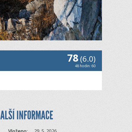
78
(6.0)
48 hodin: 60
ALŠÍ INFORMACE
Vloženo:
29. 5. 2026