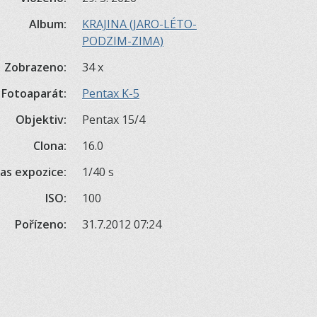
Album:
KRAJINA (JARO-LÉTO-
PODZIM-ZIMA)
Zobrazeno:
34 x
Fotoaparát:
Pentax K-5
Objektiv:
Pentax 15/4
Clona:
16.0
as expozice:
1/40 s
ISO:
100
Pořízeno:
31.7.2012 07:24