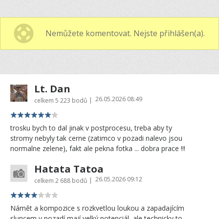
Nemůžete komentovat. Nejste přihlášen(a).
Lt. Dan
26.05.2026 08:49
|
celkem
5 223 bodů
trosku bych to dal jinak v postprocesu, treba aby ty
stromy nebyly tak cerne (zatimco v pozadi nalevo jsou
normalne zelene), fakt ale pekna fotka ... dobra prace !!!
Hatata Tatoa
26.05.2026 09:12
|
celkem
2 688 bodů
Námět a kompozice s rozkvetlou loukou a zapadajícím
sluncem v pozadí mají velký potenciál, ale technicky to