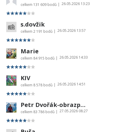
26.05.2026 13:23
|
celkem
131 609 bodů
s.dovžik
26.05.2026 13:57
|
celkem
2 191 bodů
Marie
26.05.2026 14:33
|
celkem
84 915 bodů
KIV
26.05.2026 14:51
|
celkem
8 578 bodů
Petr Dvořák-obrazprovas.cz
27.05.2026 08:27
|
celkem
83 786 bodů
Buša