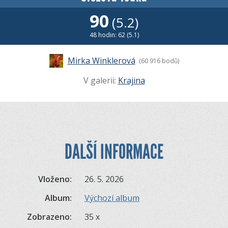
90
(5.2)
48 hodin: 62 (5.1)
Mirka Winklerová
(60 916 bodů)
V galerii:
Krajina
DALŠÍ INFORMACE
Vloženo:
26. 5. 2026
Album:
Výchozí album
Zobrazeno:
35 x