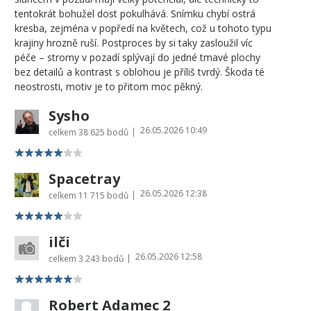
tentokrát bohužel dost pokulhává. Snímku chybí ostrá
kresba, zejména v popředí na květech, což u tohoto typu
krajiny hrozně ruší. Postproces by si taky zasloužil víc
péče – stromy v pozadí splývají do jedné tmavé plochy
bez detailů a kontrast s oblohou je příliš tvrdý. Škoda té
neostrosti, motiv je to přitom moc pěkný.
Sysho
26.05.2026 10:49
|
celkem
38 625 bodů
Spacetray
26.05.2026 12:38
|
celkem
11 715 bodů
ilči
26.05.2026 12:58
|
celkem
3 243 bodů
Robert Adamec 2