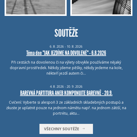
SOUTĚŽE
6.
8.
2026 - 10.
8.
2026
Téma dne "JAK JEZDÍME NA DOVOLENÉ" - 6.8.2026
Při cestách na dovolenou či na výlety obvykle používáme nějaký
dopravní prostředek. Někdy jdeme pěšky, někdy jedeme na kole,
někteří jezdí autem či…
4.
8.
2026 - 20.
9.
2026
BAREVNÁ PARTITURA ANEB KOMPONUJTE BAREVNĚ - 20.9.
Cvičení: Vyberte si alespoň 3 ze základních skladebných postupů a
zkuste je uplatnit pouze na jednom námětu např. na jednom zátiší, na
portrétu, aktu…
VŠECHNY SOUTĚŽE