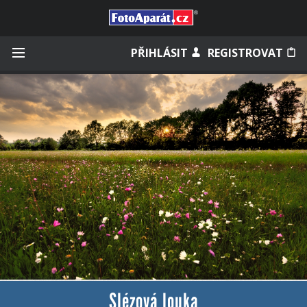
Přihlásit se
PŘIHLÁSIT
REGISTROVAT
Zapamatovat
Zapomněli jste heslo?
Měli jste účet na starém webu?
Slézová louka