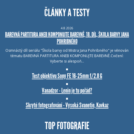
ČLÁNKY A TESTY
4.8.2026
BAREVNÁ PARTITURA ANEB KOMPONUJTE BAREVNĚ, 18. DÍL, ŠKOLA BARVY JANA
POHRIBNÉHO
Osmnáctý díl seriálu "Škola barvy od Mistra Jana Pohribného" je věnován
tématu BAREVNÁ PARTITURA ANEB KOMPONUJTE BAREVNĚ.Cvičení:
Vyberte si alespoň…
Test objektivu Sony FE 16-25mm f/2.8 G
Vanadzor - Lenin je tu pořád?
Skryté fotografování - Vysoká Svanetie, Kavkaz
TOP FOTOGRAFIE