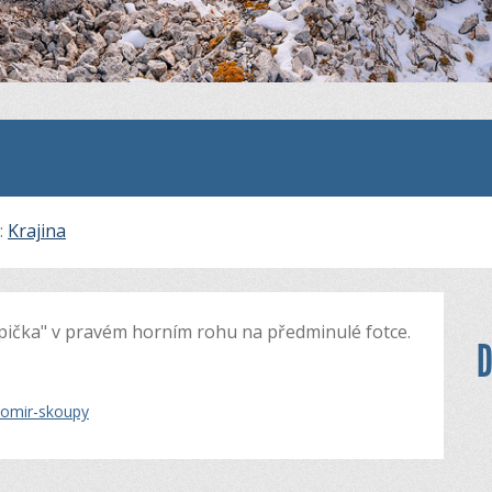
i:
Krajina
 "špička" v pravém horním rohu na předminulé fotce.
D
domir-skoupy