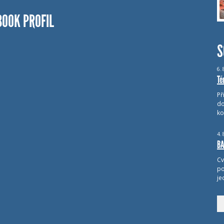
BOOK PROFIL
S
6.
Té
Př
do
ko
4.
BA
Cv
po
je