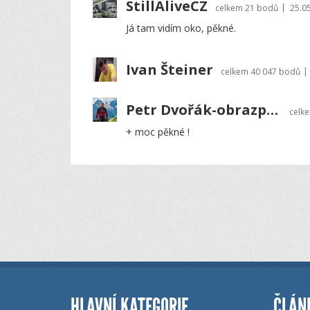
StillAliveCZ
|
celkem
21 bodů
25.0
Já tam vidím oko, pěkné.
Ivan Šteiner
|
celkem
40 047 bodů
Petr Dvořák-obrazprovas.cz
celk
+ moc pěkné !
HLAVNÍ KATEGORIE
ČLÁN