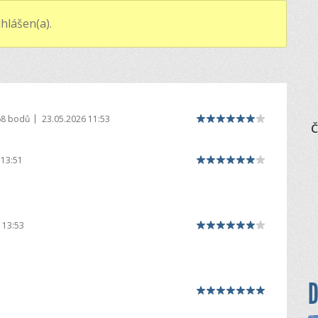
hlášen(a).
|
68 bodů
23.05.2026 11:53
Č
 13:51
 13:53
D