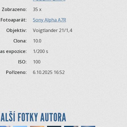
Zobrazeno:
35 x
Fotoaparát:
Sony Alpha A7R
Objektiv:
Voigtlander 21/1,4
Clona:
10.0
as expozice:
1/200 s
ISO:
100
Pořízeno:
6.10.2025 16:52
ALŠÍ FOTKY AUTORA