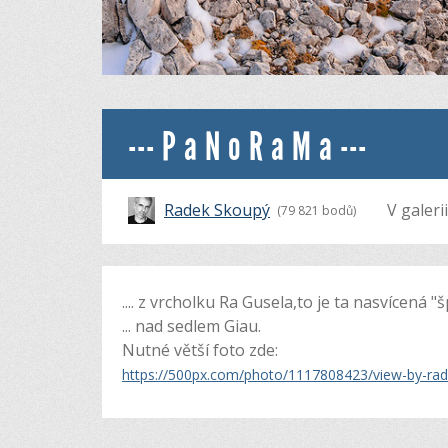
--- P a N o R a M a ---
Radek Skoupý
V galeri
(79 821 bodů)
.... z vrcholku Ra Gusela,to je ta nasvícená
... nad sedlem Giau.
Nutné větší foto zde:
https://500px.com/photo/1117808423/view-by-ra