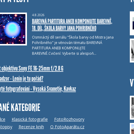
4.8.2026
BAREVNÁ PARTITURA ANEB KOMPONUJTE BAREVNĚ,
18. DÍL, ŠKOLA BARVY JANA POHRIBNÉHO
Osmnáctý díl seriálu "Škola barvy od Mistra Jana
Pohribného" je věnován tématu BAREVNÁ
PARTITURA ANEB KOMPONUJTE
BAREVNĚ.Cvičení: Vyberte si alespoň…
t objektivu Sony FE 16-25mm f/2.8 G
dzor - Lenin je tu pořád?
V
yté fotografování - Vysoká Svanetie, Kavkaz
ANÉ KATEGORIE
dce
Klasická fotografie
FotoRozhovory
topisy
Recenze knih
O FotoAparátu.cz