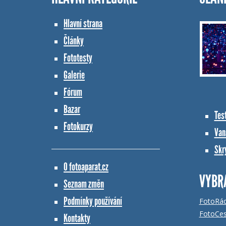
Hlavní strana
Články
Fototesty
Galerie
Fórum
Bazar
Tes
Fotokurzy
Vana
Skr
O fotoaparat.cz
VYBR
Seznam změn
Podmínky používání
FotoRá
FotoCes
Kontakty