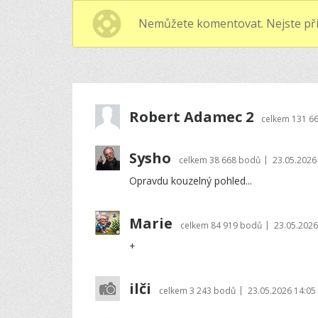
Nemůžete komentovat. Nejste při
Robert Adamec 2
celkem
131 6
Sysho
|
celkem
38 668 bodů
23.05.2026
Opravdu kouzelný pohled...
Marie
|
celkem
84 919 bodů
23.05.2026
+
ilči
|
celkem
3 243 bodů
23.05.2026 14:05