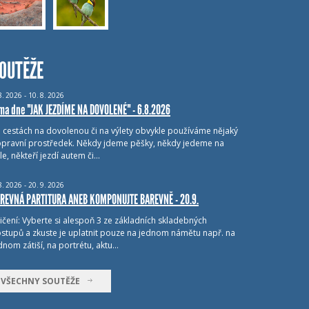
OUTĚŽE
8.
2026 - 10.
8.
2026
ma dne "JAK JEZDÍME NA DOVOLENÉ" - 6.8.2026
i cestách na dovolenou či na výlety obvykle používáme nějaký
pravní prostředek. Někdy jdeme pěšky, někdy jedeme na
le, někteří jezdí autem či…
8.
2026 - 20.
9.
2026
REVNÁ PARTITURA ANEB KOMPONUJTE BAREVNĚ - 20.9.
ičení: Vyberte si alespoň 3 ze základních skladebných
stupů a zkuste je uplatnit pouze na jednom námětu např. na
dnom zátiší, na portrétu, aktu…
VŠECHNY SOUTĚŽE