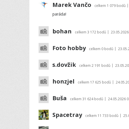
Marek Vančo
|
celkem
1 079 bodů
paráda!
bohan
|
celkem
3 172 bodů
23.05.2026
Foto hobby
|
celkem
0 bodů
23.05.
s.dovžik
|
celkem
2 191 bodů
23.05.20
honzjel
|
celkem
17 625 bodů
24.05.2
Buša
|
celkem
31 624 bodů
24.05.2026 0
Spacetray
|
celkem
11 733 bodů
25.