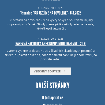
6.
8.
2026 - 10.
8.
2026
Téma dne "JAK JEZDÍME NA DOVOLENÉ" - 6.8.2026
Při cestách na dovolenou či na výlety obvykle používáme nějaký
dopravní prostředek. Někdy jdeme pěšky, někdy jedeme na kole,
někteří jezdí autem či…
4.
8.
2026 - 20.
9.
2026
BAREVNÁ PARTITURA ANEB KOMPONUJTE BAREVNĚ - 20.9.
Cvičení: Vyberte si alespoň 3 ze základních skladebných postupů a
zkuste je uplatnit pouze na jednom námětu např. na jednom zátiší, na
portrétu, aktu…
VŠECHNY SOUTĚŽE
DALŠÍ STRÁNKY
O fotoaparat.cz