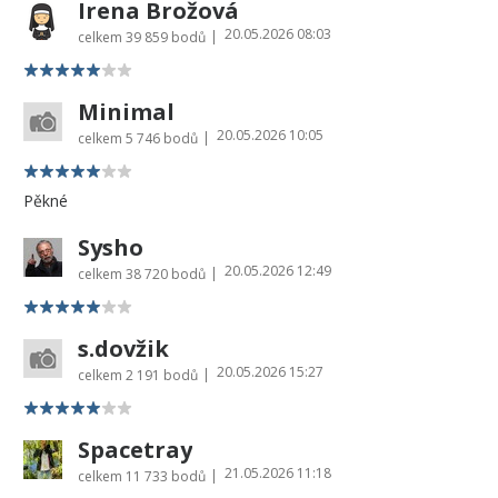
Irena Brožová
20.05.2026 08:03
|
celkem
39 859 bodů
Minimal
20.05.2026 10:05
|
celkem
5 746 bodů
Pěkné
Sysho
20.05.2026 12:49
|
celkem
38 720 bodů
s.dovžik
20.05.2026 15:27
|
celkem
2 191 bodů
Spacetray
21.05.2026 11:18
|
celkem
11 733 bodů