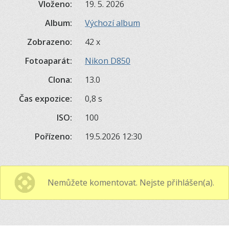
Vloženo:
19. 5. 2026
Album:
Výchozí album
Zobrazeno:
42 x
Fotoaparát:
Nikon D850
Clona:
13.0
Čas expozice:
0,8 s
ISO:
100
Pořízeno:
19.5.2026 12:30
Nemůžete komentovat. Nejste přihlášen(a).