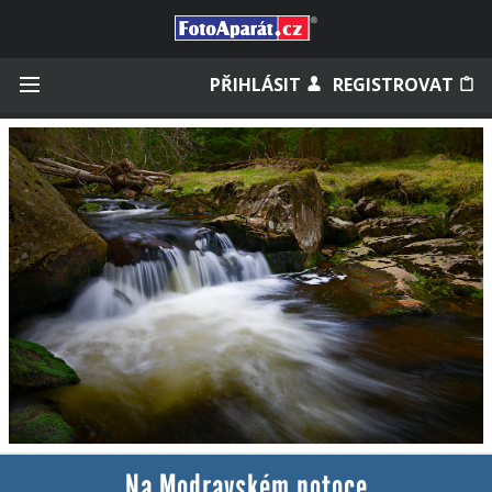
Přihlásit se
PŘIHLÁSIT
REGISTROVAT
Zapamatovat
Zapomněli jste heslo?
Měli jste účet na starém webu?
Na Modravském potoce