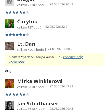
22.05.2026 20:43
|
celkem
21 048 bodů
Čáryfuk
22.05.2026 22:01
|
celkem
127 bodů
Lt. Dan
24.05.2026 17:08
|
celkem
5 223 bodů
zobrazit celý
"Tohle je fajn Dane i kompo krásné +..." -
komentář
diky
Mirka Winklerová
27.05.2026 09:22
|
celkem
61 012 bodů
Jan Schafhauser
22.06.2026 09:43
|
celkem
27 636 bodů