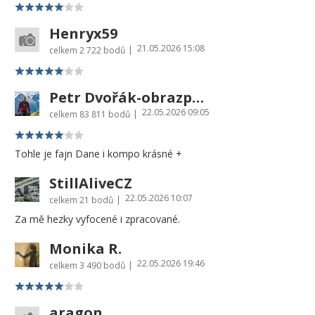
Henryx59
21.05.2026 15:08
|
celkem
2 722 bodů
Petr Dvořák-obrazprovas.cz
22.05.2026 09:05
|
celkem
83 811 bodů
Tohle je fajn Dane i kompo krásné +
StillAliveCZ
22.05.2026 10:07
|
celkem
21 bodů
Za mě hezky vyfocené i zpracované.
Monika R.
22.05.2026 19:46
|
celkem
3 490 bodů
aragon