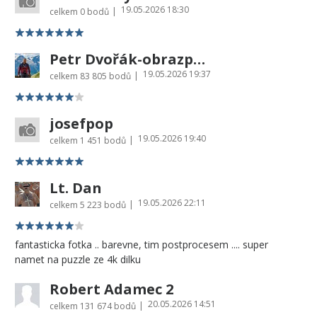
19.05.2026 18:30
|
celkem
0 bodů
Petr Dvořák-obrazprovas.cz
19.05.2026 19:37
|
celkem
83 805 bodů
josefpop
19.05.2026 19:40
|
celkem
1 451 bodů
Lt. Dan
19.05.2026 22:11
|
celkem
5 223 bodů
fantasticka fotka .. barevne, tim postprocesem .... super
namet na puzzle ze 4k dilku
Robert Adamec 2
20.05.2026 14:51
|
celkem
131 674 bodů