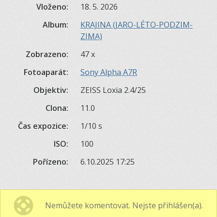
Vloženo:
18. 5. 2026
Album:
KRAJINA (JARO-LÉTO-PODZIM-
ZIMA)
Zobrazeno:
47 x
Fotoaparát:
Sony Alpha A7R
Objektiv:
ZEISS Loxia 2.4/25
Clona:
11.0
Čas expozice:
1/10 s
ISO:
100
Pořízeno:
6.10.2025 17:25
Nemůžete komentovat. Nejste přihlášen(a).