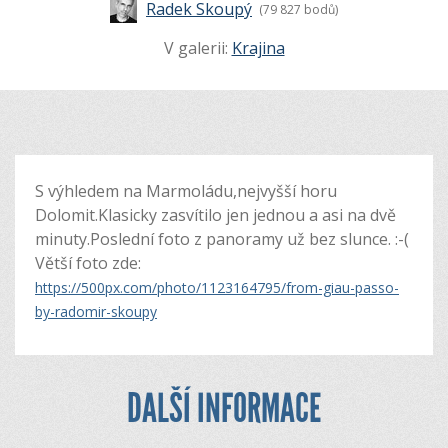
Radek Skoupý
(79 827 bodů)
V galerii:
Krajina
S výhledem na Marmoládu,nejvyšší horu
Dolomit.Klasicky zasvítilo jen jednou a asi na dvě
minuty.Poslední foto z panoramy už bez slunce. :-(
Větší foto zde:
https://500px.com/photo/1123164795/from-giau-passo-
by-radomir-skoupy
DALŠÍ INFORMACE