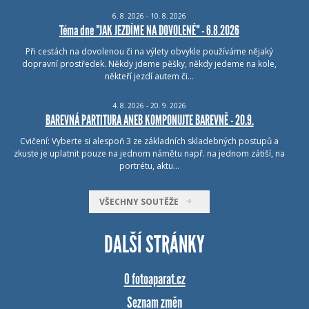
6.
8.
2026 - 10.
8.
2026
Téma dne "JAK JEZDÍME NA DOVOLENÉ" - 6.8.2026
Při cestách na dovolenou či na výlety obvykle používáme nějaký
dopravní prostředek. Někdy jdeme pěšky, někdy jedeme na kole,
někteří jezdí autem či…
4.
8.
2026 - 20.
9.
2026
BAREVNÁ PARTITURA ANEB KOMPONUJTE BAREVNĚ - 20.9.
Cvičení: Vyberte si alespoň 3 ze základních skladebných postupů a
zkuste je uplatnit pouze na jednom námětu např. na jednom zátiší, na
portrétu, aktu…
VŠECHNY SOUTĚŽE
DALŠÍ STRÁNKY
O fotoaparat.cz
Seznam změn