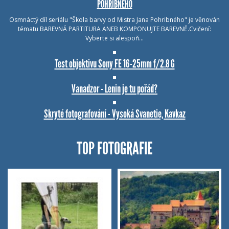
POHRIBNÉHO
Osmnáctý díl seriálu "Škola barvy od Mistra Jana Pohribného" je věnován
tématu BAREVNÁ PARTITURA ANEB KOMPONUJTE BAREVNĚ.Cvičení:
Vyberte si alespoň…
Test objektivu Sony FE 16-25mm f/2.8 G
Vanadzor - Lenin je tu pořád?
Skryté fotografování - Vysoká Svanetie, Kavkaz
TOP FOTOGRAFIE