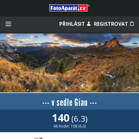
Přihlásit se
PŘIHLÁSIT
REGISTROVAT
Zapamatovat
Zapomněli jste heslo?
Měli jste účet na starém webu?
--- v sedle Giau ---
140
(6.3)
48 hodin: 108 (6.3)