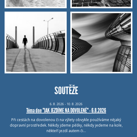
SOUTĚŽE
6.
8.
2026 - 10.
8.
2026
Téma dne "JAK JEZDÍME NA DOVOLENÉ" - 6.8.2026
Při cestách na dovolenou či na výlety obvykle používáme nějaký
dopravní prostředek. Někdy jdeme pěšky, někdy jedeme na kole,
někteří jezdí autem či…