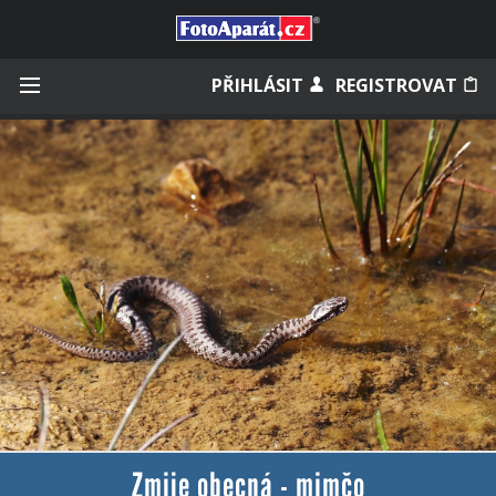
Přihlásit se
PŘIHLÁSIT
REGISTROVAT
Zapamatovat
Zapomněli jste heslo?
Měli jste účet na starém webu?
Zmije obecná - mimčo