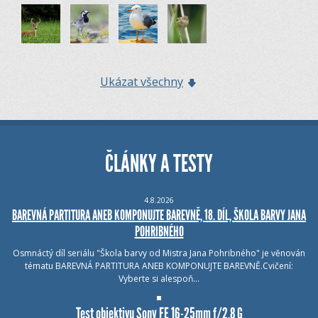
Ukázat všechny
ČLÁNKY A TESTY
4.8.2026
BAREVNÁ PARTITURA ANEB KOMPONUJTE BAREVNĚ, 18. DÍL, ŠKOLA BARVY JANA
POHRIBNÉHO
Osmnáctý díl seriálu "Škola barvy od Mistra Jana Pohribného" je věnován
tématu BAREVNÁ PARTITURA ANEB KOMPONUJTE BAREVNĚ.Cvičení:
Vyberte si alespoň…
Test objektivu Sony FE 16-25mm f/2.8 G