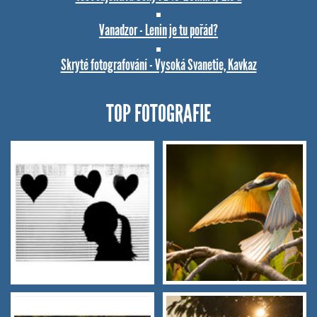
Vanadzor - Lenin je tu pořád?
Skryté fotografování - Vysoká Svanetie, Kavkaz
TOP FOTOGRAFIE