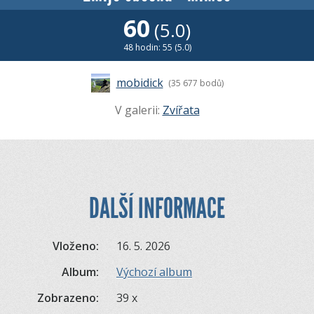
60
(5.0)
48 hodin: 55 (5.0)
mobidick
(35 677 bodů)
V galerii:
Zvířata
DALŠÍ INFORMACE
Vloženo:
16. 5. 2026
Album:
Výchozí album
Zobrazeno:
39 x