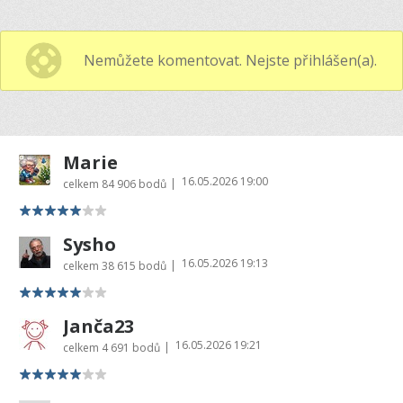
Nemůžete komentovat. Nejste přihlášen(a).
Marie
16.05.2026 19:00
|
celkem
84 906 bodů
Sysho
16.05.2026 19:13
|
celkem
38 615 bodů
Janča23
16.05.2026 19:21
|
celkem
4 691 bodů