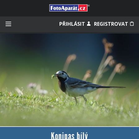
Přihlásit se
PŘIHLÁSIT
REGISTROVAT
Zapamatovat
Zapomněli jste heslo?
Měli jste účet na starém webu?
Konipas bílý