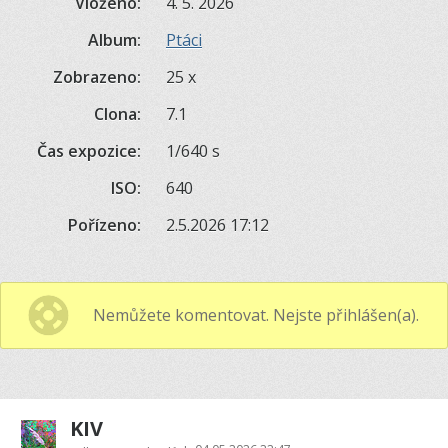
Vloženo:
4. 5. 2026
Album:
Ptáci
Zobrazeno:
25 x
Clona:
7.1
Čas expozice:
1/640 s
ISO:
640
Pořízeno:
2.5.2026 17:12
Nemůžete komentovat. Nejste přihlášen(a).
KIV