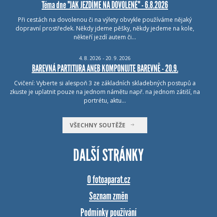
Téma dne "JAK JEZDÍME NA DOVOLENÉ" - 6.8.2026
Při cestách na dovolenou či na výlety obvykle používáme nějaký
dopravní prostředek. Někdy jdeme pěšky, někdy jedeme na kole,
někteří jezdí autem či…
4.
8.
2026 - 20.
9.
2026
BAREVNÁ PARTITURA ANEB KOMPONUJTE BAREVNĚ - 20.9.
Cvičení: Vyberte si alespoň 3 ze základních skladebných postupů a
zkuste je uplatnit pouze na jednom námětu např. na jednom zátiší, na
portrétu, aktu…
VŠECHNY SOUTĚŽE
DALŠÍ STRÁNKY
O fotoaparat.cz
Seznam změn
Podmínky používání