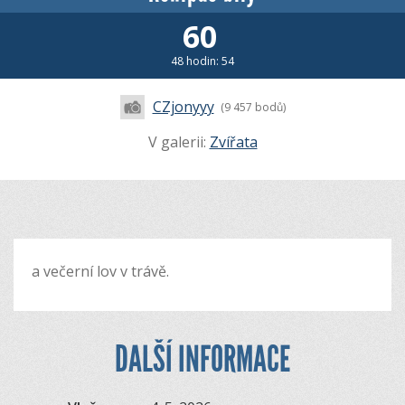
60
48 hodin: 54
CZjonyyy
(9 457 bodů)
V galerii:
Zvířata
a večerní lov v trávě.
DALŠÍ INFORMACE