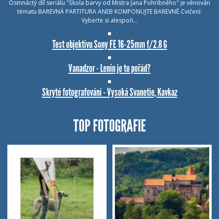
Osmnáctý díl seriálu "Škola barvy od Mistra Jana Pohribného" je věnován
tématu BAREVNÁ PARTITURA ANEB KOMPONUJTE BAREVNĚ.Cvičení:
Vyberte si alespoň…
Test objektivu Sony FE 16-25mm f/2.8 G
Vanadzor - Lenin je tu pořád?
Skryté fotografování - Vysoká Svanetie, Kavkaz
TOP FOTOGRAFIE