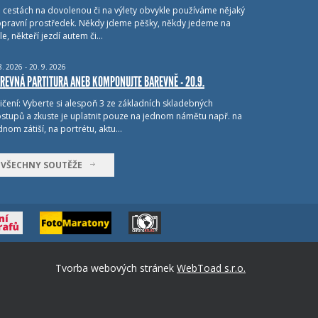
i cestách na dovolenou či na výlety obvykle používáme nějaký
pravní prostředek. Někdy jdeme pěšky, někdy jedeme na
le, někteří jezdí autem či…
8.
2026 - 20.
9.
2026
REVNÁ PARTITURA ANEB KOMPONUJTE BAREVNĚ - 20.9.
ičení: Vyberte si alespoň 3 ze základních skladebných
stupů a zkuste je uplatnit pouze na jednom námětu např. na
dnom zátiší, na portrétu, aktu…
VŠECHNY SOUTĚŽE
Tvorba webových stránek
WebToad s.r.o.