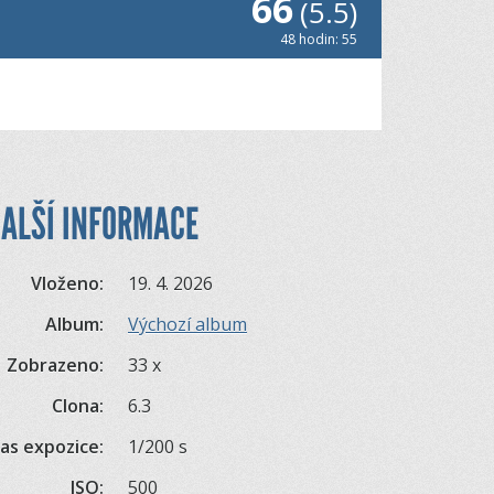
66
(5.5)
48 hodin: 55
ALŠÍ INFORMACE
Vloženo:
19. 4. 2026
Album:
Výchozí album
Zobrazeno:
33 x
Clona:
6.3
as expozice:
1/200 s
ISO:
500