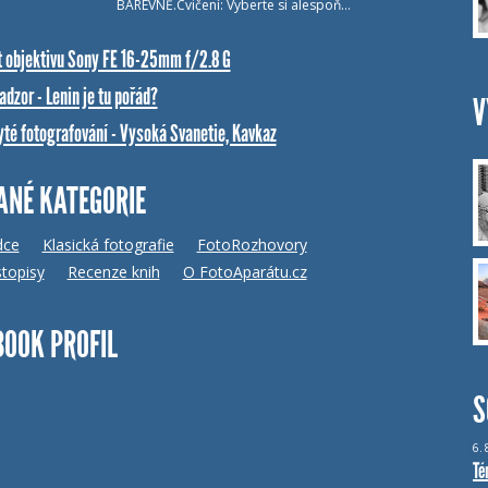
BAREVNĚ.Cvičení: Vyberte si alespoň…
t objektivu Sony FE 16-25mm f/2.8 G
dzor - Lenin je tu pořád?
V
yté fotografování - Vysoká Svanetie, Kavkaz
ANÉ KATEGORIE
dce
Klasická fotografie
FotoRozhovory
topisy
Recenze knih
O FotoAparátu.cz
BOOK PROFIL
S
6.
Té