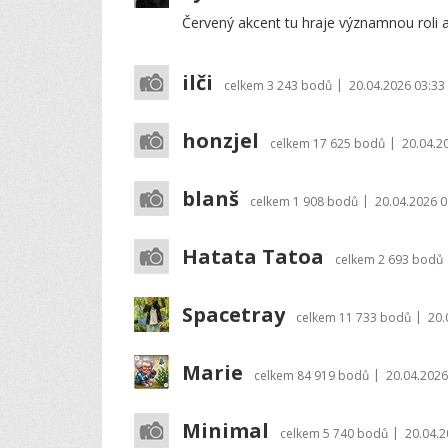
Červený akcent tu hraje významnou roli a 
ilči
|
celkem
3 243 bodů
20.04.2026 03:33
honzjel
|
celkem
17 625 bodů
20.04.2
blanš
|
celkem
1 908 bodů
20.04.2026 0
Hatata Tatoa
celkem
2 693 bodů
Spacetray
|
celkem
11 733 bodů
20.
Marie
|
celkem
84 919 bodů
20.04.2026
Minimal
|
celkem
5 740 bodů
20.04.2