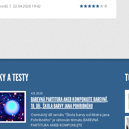
|
 bodů
22.04.2026 19:42
KY A TESTY
T
4.8.2026
BAREVNÁ PARTITURA ANEB KOMPONUJTE BAREVNĚ,
18. DÍL, ŠKOLA BARVY JANA POHRIBNÉHO
Osmnáctý díl seriálu "Škola barvy od Mistra Jana
Pohribného" je věnován tématu BAREVNÁ
PARTITURA ANEB KOMPONUJTE