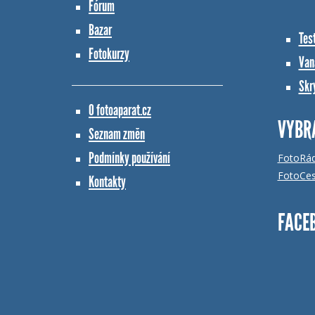
Fórum
Bazar
Tes
Fotokurzy
Vana
Skr
O fotoaparat.cz
VYBR
Seznam změn
Podmínky používání
FotoRá
FotoCes
Kontakty
FACE