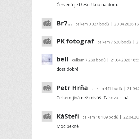
Ćervená je třešničkou na dortu
Br7...
|
celkem
3 327 bodů
20.04.2026 18
PK fotograf
|
celkem
7 520 bodů
2
bell
|
celkem
7 288 bodů
21.04.2026 18:5
dost dobré
Petr Hrňa
|
celkem
441 bodů
21.04.
Celkem jiná než míváš. Taková silná.
KáStefi
|
celkem
18 109 bodů
22.04.20
Moc pekné