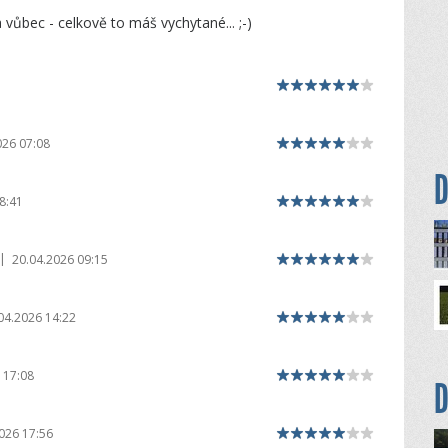
vůbec - celkově to máš vychytané... ;-)
026 07:08
D
8:41
|
20.04.2026 09:15
04.2026 14:22
 17:08
D
026 17:56