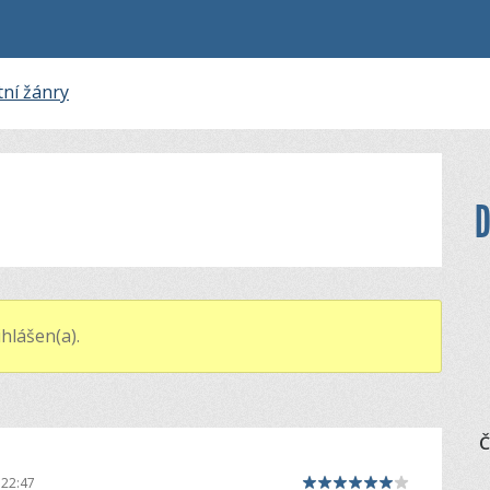
tní žánry
D
hlášen(a).
Č
 22:47