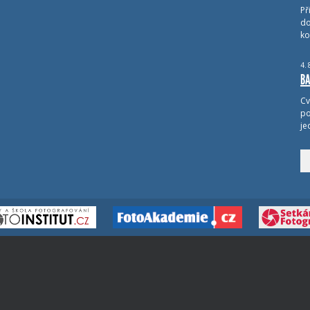
Př
do
ko
4.
BA
Cv
po
je