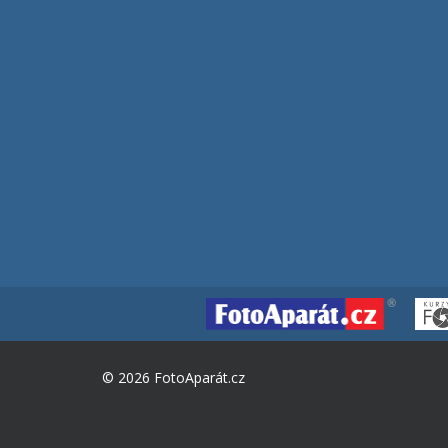
© 2026 FotoAparát.cz