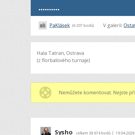
..........
PaKlásek
V galerii:
Osta
(6 207 bodů)
Hala Tatran, Ostrava
(z florbalového turnaje)
Nemůžete komentovat. Nejste při
Sysho
|
celkem
38 674 bodů
19.04.2026