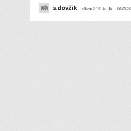
s.dovžik
|
celkem
2 191 bodů
06.05.20