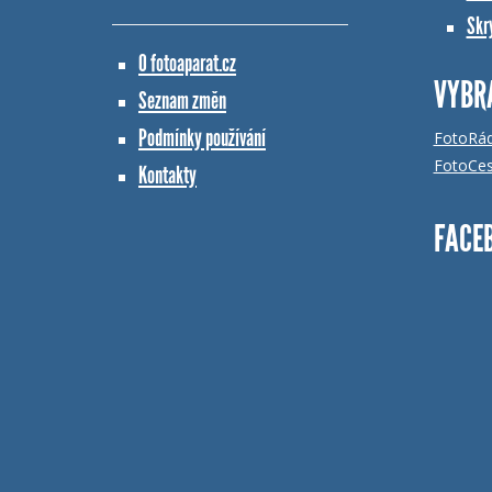
Skr
O fotoaparat.cz
VYBR
Seznam změn
Podmínky používání
FotoRá
FotoCes
Kontakty
FACE