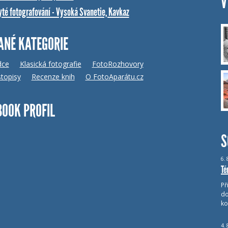
V
yté fotografování - Vysoká Svanetie, Kavkaz
ANÉ KATEGORIE
dce
Klasická fotografie
FotoRozhovory
topisy
Recenze knih
O FotoAparátu.cz
BOOK PROFIL
S
6.
Té
Př
do
ko
4.