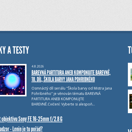
KY A TESTY
T
4.8.2026
BAREVNÁ PARTITURA ANEB KOMPONUJTE BAREVNĚ,
18. DÍL, ŠKOLA BARVY JANA POHRIBNÉHO
Osmnáctý díl seriálu "Škola barvy od Mistra Jana
Pohribného" je věnován tématu BAREVNÁ
PARTITURA ANEB KOMPONUJTE
BAREVNĚ.Cvičení: Vyberte si alespoň…
t objektivu Sony FE 16-25mm f/2.8 G
dzor - Lenin je tu pořád?