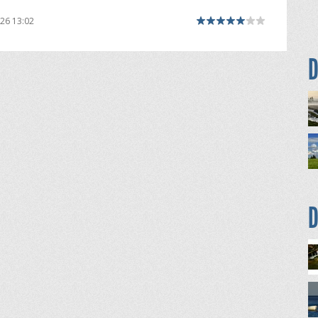
26 13:02
D
D