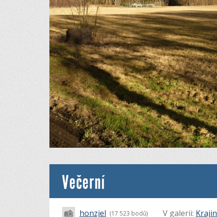
Večerní
honzjel
V galerii:
Kraji
(17 523 bodů)