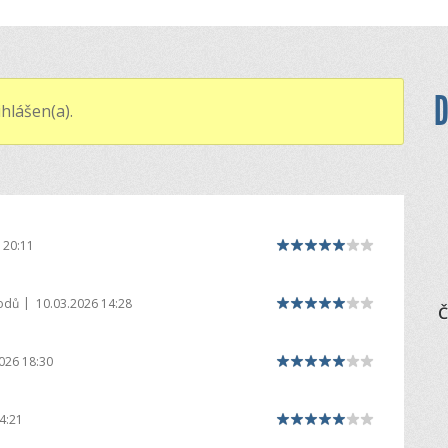
D
hlášen(a).
 20:11
|
odů
10.03.2026 14:28
Č
026 18:30
4:21