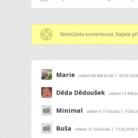
Nemůžete komentovat. Nejste při
Marie
|
celkem
84 906 bodů
09.03.2026
Děda Dědoušek
celkem
14 498 b
Minimal
|
celkem
5 714 bodů
10.03.2
Buša
|
celkem
31 558 bodů
13.03.2026 1