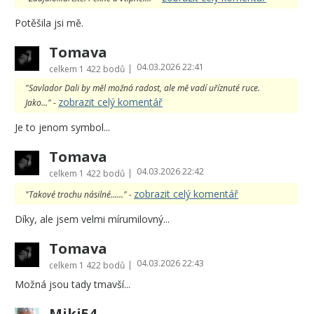
Potěšila jsi mě.
Tomava
04.03.2026 22:41
|
celkem
1 422 bodů
"Savlador Dali by měl možná radost, ale mě vadí uříznuté ruce.
zobrazit celý komentář
Jako..." -
Je to jenom symbol...
Tomava
04.03.2026 22:42
|
celkem
1 422 bodů
zobrazit celý komentář
"Takové trochu násilné......" -
Díky, ale jsem velmi mírumilovný...
Tomava
04.03.2026 22:43
|
celkem
1 422 bodů
Možná jsou tady tmavší...
Miki54