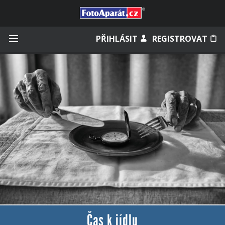
Přihlásit se
PŘIHLÁSIT
REGISTROVAT
Zapamatovat
Zapomněli jste heslo?
Měli jste účet na starém webu?
Čas k jídlu