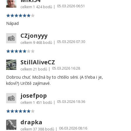
05.03.2026 06:51
|
celkem
1 424 bodů
Nápad
CZjonyyy
05.03.2026 07:30
|
celkem
9 468 bodů
StillAliveCZ
05.03.2026 16:28
|
celkem
21 bodů
Dobrou chuť. Možná by to chtělo sérii. (A třeba i je,
kdoví?) Určitě zajímavé.
josefpop
05.03.2026 18:36
|
celkem
1 451 bodů
drapka
06.03.2026 08:16
|
celkem
37 388 bodů