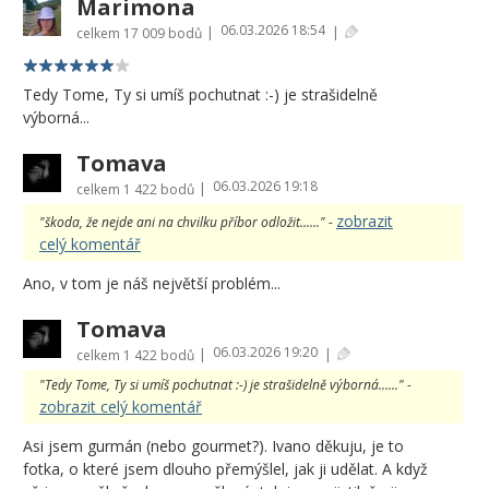
Marimona
06.03.2026 18:54
|
|
celkem
17 009 bodů
Tedy Tome, Ty si umíš pochutnat :-) je strašidelně
výborná...
Tomava
06.03.2026 19:18
|
celkem
1 422 bodů
zobrazit
"škoda, že nejde ani na chvilku příbor odložit......" -
celý komentář
Ano, v tom je náš největší problém...
Tomava
06.03.2026 19:20
|
|
celkem
1 422 bodů
"Tedy Tome, Ty si umíš pochutnat :-) je strašidelně výborná......" -
zobrazit celý komentář
Asi jsem gurmán (nebo gourmet?). Ivano děkuju, je to
fotka, o které jsem dlouho přemýšlel, jak ji udělat. A když