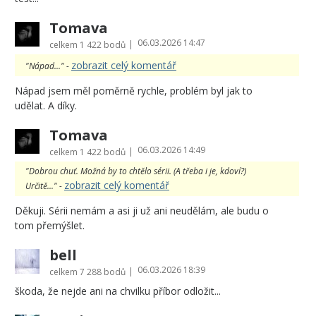
Tomava
06.03.2026 14:47
|
celkem
1 422 bodů
zobrazit celý komentář
"Nápad..." -
Nápad jsem měl poměrně rychle, problém byl jak to
udělat. A díky.
Tomava
06.03.2026 14:49
|
celkem
1 422 bodů
"Dobrou chuť. Možná by to chtělo sérii. (A třeba i je, kdoví?)
zobrazit celý komentář
Určitě..." -
Děkuji. Sérii nemám a asi ji už ani neudělám, ale budu o
tom přemýšlet.
bell
06.03.2026 18:39
|
celkem
7 288 bodů
škoda, že nejde ani na chvilku příbor odložit...