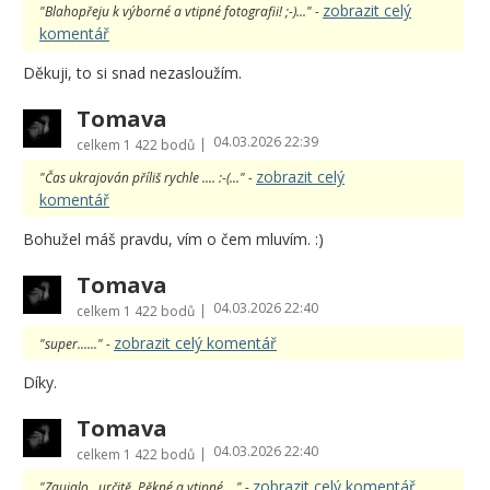
zobrazit celý
"Blahopřeju k výborné a vtipné fotografii! ;-)..." -
komentář
Děkuji, to si snad nezasloužím.
Tomava
04.03.2026 22:39
|
celkem
1 422 bodů
zobrazit celý
"Čas ukrajován příliš rychle .... :-(..." -
komentář
Bohužel máš pravdu, vím o čem mluvím. :)
Tomava
04.03.2026 22:40
|
celkem
1 422 bodů
zobrazit celý komentář
"super......" -
Díky.
Tomava
04.03.2026 22:40
|
celkem
1 422 bodů
zobrazit celý komentář
"Zaujalo...určitě. Pěkné a vtipné...." -