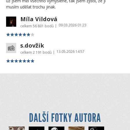
už jsem měl všechno vymyšlené, tak jsem zjistil, že ji
musím udělat trochu jinak.
Míla Vildová
09.03.2026 01:23
|
celkem
56 801 bodů
s.dovžik
13.05.2026 14:57
|
celkem
2 191 bodů
DALŠÍ FOTKY AUTORA