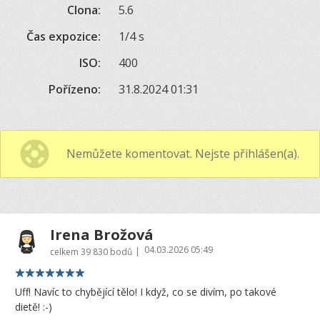
Clona:
5.6
Čas expozice:
1/4 s
ISO:
400
Pořízeno:
31.8.2024 01:31
Nemůžete komentovat. Nejste přihlášen(a).
Irena Brožová
04.03.2026 05:49
|
celkem
39 830 bodů
Uff! Navíc to chybějící tělo! I když, co se divím, po takové
dietě! :-)