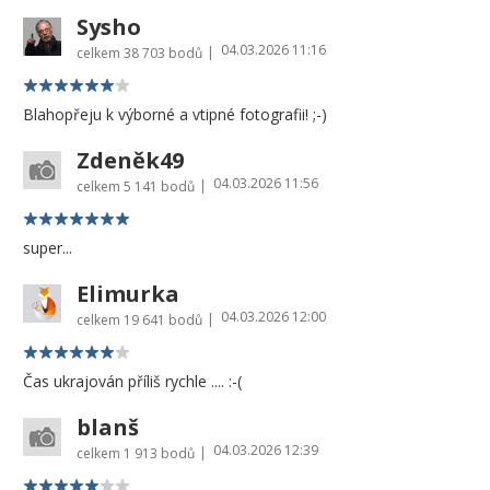
Sysho
04.03.2026 11:16
|
celkem
38 703 bodů
Blahopřeju k výborné a vtipné fotografii! ;-)
Zdeněk49
04.03.2026 11:56
|
celkem
5 141 bodů
super...
Elimurka
04.03.2026 12:00
|
celkem
19 641 bodů
Čas ukrajován příliš rychle .... :-(
blanš
04.03.2026 12:39
|
celkem
1 913 bodů