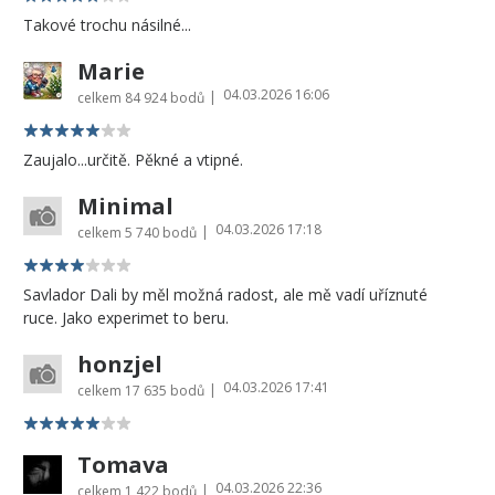
Takové trochu násilné...
Marie
04.03.2026 16:06
|
celkem
84 924 bodů
Zaujalo...určitě. Pěkné a vtipné.
Minimal
04.03.2026 17:18
|
celkem
5 740 bodů
Savlador Dali by měl možná radost, ale mě vadí uříznuté
ruce. Jako experimet to beru.
honzjel
04.03.2026 17:41
|
celkem
17 635 bodů
Tomava
04.03.2026 22:36
|
celkem
1 422 bodů