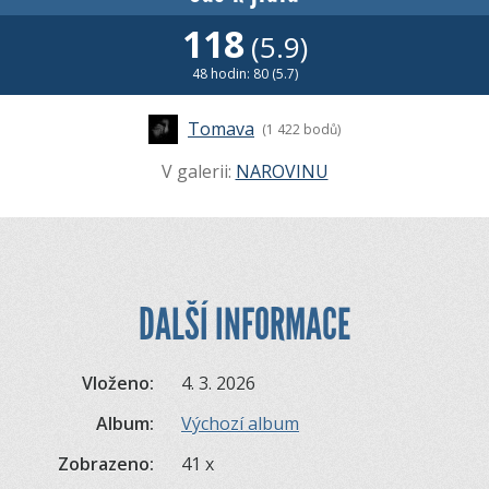
118
(5.9)
48 hodin: 80 (5.7)
Tomava
(1 422 bodů)
V galerii:
NAROVINU
DALŠÍ INFORMACE
Vloženo:
4. 3. 2026
Album:
Výchozí album
Zobrazeno:
41 x