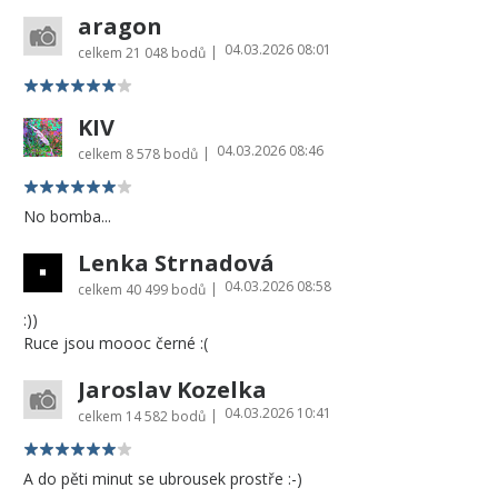
aragon
04.03.2026 08:01
|
celkem
21 048 bodů
KIV
04.03.2026 08:46
|
celkem
8 578 bodů
No bomba...
Lenka Strnadová
04.03.2026 08:58
|
celkem
40 499 bodů
:))
Ruce jsou moooc černé :(
Jaroslav Kozelka
04.03.2026 10:41
|
celkem
14 582 bodů
A do pěti minut se ubrousek prostře :-)