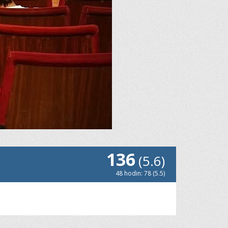
136
(5.6)
48 hodin: 78 (5.5)