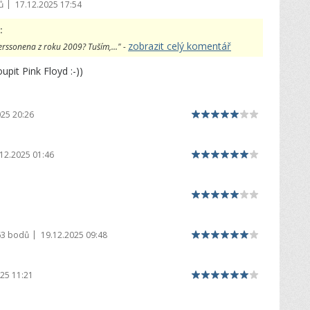
|
ů
17.12.2025 17:54
:
zobrazit celý komentář
erssonena z roku 2009? Tuším,..." -
upit Pink Floyd :-))
025 20:26
12.2025 01:46
|
63 bodů
19.12.2025 09:48
25 11:21