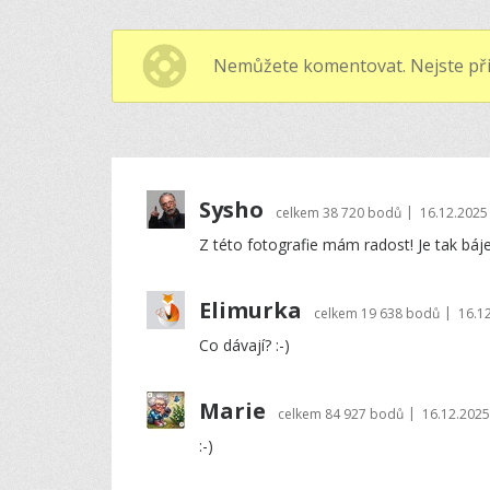
Nemůžete komentovat. Nejste při
Sysho
|
celkem
38 720 bodů
16.12.2025
Z této fotografie mám radost! Je tak báječ
Elimurka
|
celkem
19 638 bodů
16.1
Co dávají? :-)
Marie
|
celkem
84 927 bodů
16.12.2025
:-)