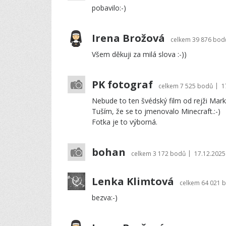
pobavilo:-)
Irena Brožová
celkem
39 876 bod
Všem děkuji za milá slova :-))
PK fotograf
|
celkem
7 525 bodů
1
Nebude to ten švédský film od rejži Mar
Tuším, že se to jmenovalo Minecraft.:-)
Fotka je to výborná.
bohan
|
celkem
3 172 bodů
17.12.2025
Lenka Klimtová
celkem
64 021 
bezva:-)