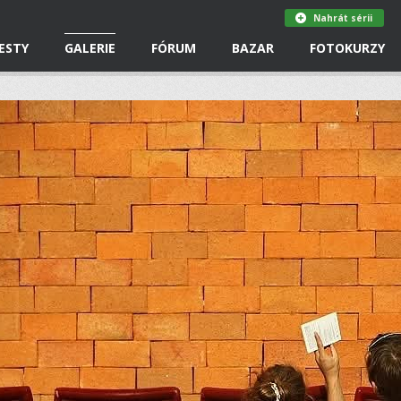
Nahrát sérii
ESTY
GALERIE
FÓRUM
BAZAR
FOTOKURZY