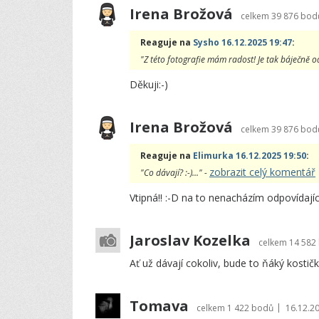
Irena Brožová
celkem
39 876 bod
Reaguje na
Sysho 16.12.2025 19:47
:
"Z této fotografie mám radost! Je tak báječně odli
Děkuji:-)
Irena Brožová
celkem
39 876 bod
Reaguje na
Elimurka 16.12.2025 19:50
:
zobrazit celý komentář
"Co dávají? :-)..." -
Vtipná!! :-D na to nenacházím odpovídají
Jaroslav Kozelka
celkem
14 582
Ať už dávají cokoliv, bude to ňáký kostičko
Tomava
|
celkem
1 422 bodů
16.12.2