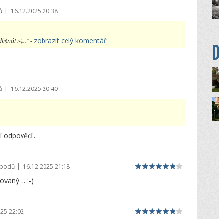
|
ů
16.12.2025 20:38
zobrazit celý komentář
šná! :-)..." -
D
|
ů
16.12.2025 20:40
cí odpověď..
|
 bodů
16.12.2025 21:18
vaný ... :-)
025 22:02