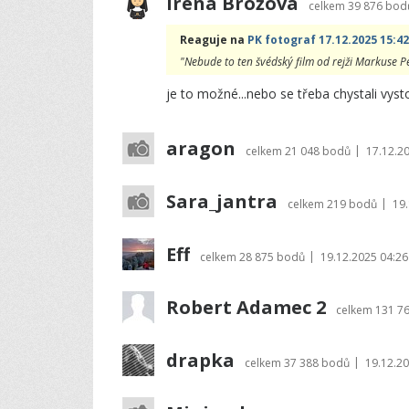
Irena Brožová
celkem
39 876 bod
Reaguje na
PK fotograf 17.12.2025 15:42
"Nebude to ten švédský film od rejži Markuse P
je to možné...nebo se třeba chystali vysto
aragon
|
celkem
21 048 bodů
17.12.2
Sara_jantra
|
celkem
219 bodů
19.
Eff
|
celkem
28 875 bodů
19.12.2025 04:26
Robert Adamec 2
celkem
131 7
drapka
|
celkem
37 388 bodů
19.12.20