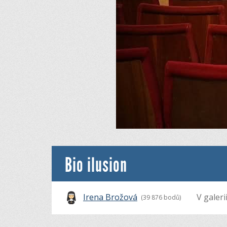
Bio ilusion
Irena Brožová
V galeri
(39 876 bodů)