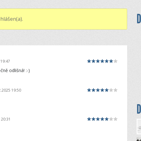
D
hlášen(a).
 19:47
ně odlišná! :-)
2.2025 19:50
D
 20:31