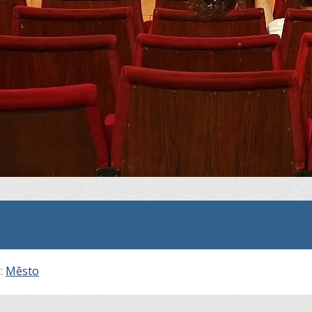
i:
Město