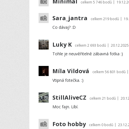
Minimal
|
celkem
5 746 bodů
19.12.2
Sara_jantra
|
celkem
219 bodů
19.
Co dávaj? :D
Luky K
|
celkem
2 693 bodů
20.12.2025
Tohle je neuvěřitelně zábavná fotka :)
Míla Vildová
|
celkem
56 801 bodů
Vtipná fotečka. :)
StillAliveCZ
|
celkem
21 bodů
20.1
Moc fajn. Líbí.
Foto hobby
|
celkem
0 bodů
23.12.