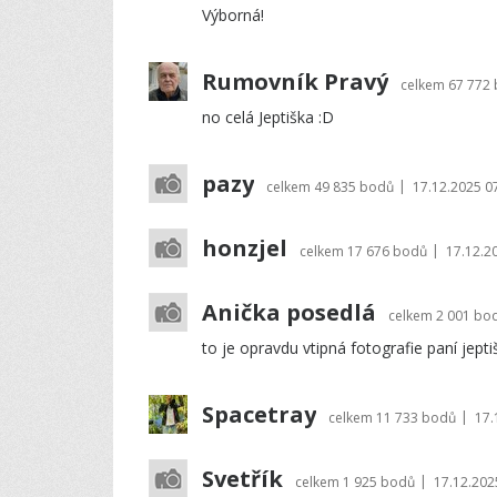
Výborná!
Rumovník Pravý
celkem
67 772
no celá Jeptiška :D
pazy
|
celkem
49 835 bodů
17.12.2025 0
honzjel
|
celkem
17 676 bodů
17.12.2
Anička posedlá
celkem
2 001 bo
to je opravdu vtipná fotografie paní jepti
Spacetray
|
celkem
11 733 bodů
17.
Svetřík
|
celkem
1 925 bodů
17.12.202