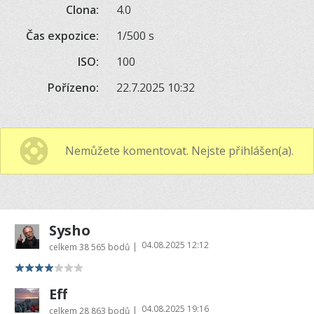
Clona:
4.0
Čas expozice:
1/500 s
ISO:
100
Pořízeno:
22.7.2025 10:32
Nemůžete komentovat. Nejste přihlášen(a).
Sysho
04.08.2025 12:12
|
celkem
38 565 bodů
Eff
04.08.2025 19:16
|
celkem
28 863 bodů