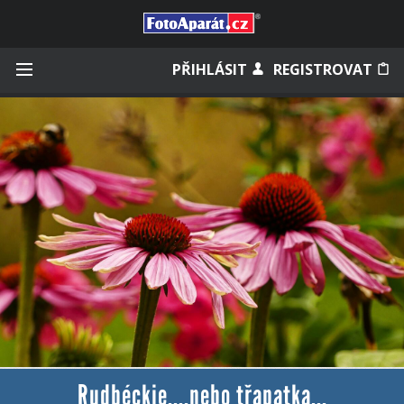
Přihlásit se
PŘIHLÁSIT
REGISTROVAT
Zapamatovat
Zapomněli jste heslo?
Měli jste účet na starém webu?
Rudbéckie....nebo třapatka...