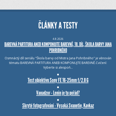
ČLÁNKY A TESTY
4.8.2026
BAREVNÁ PARTITURA ANEB KOMPONUJTE BAREVNĚ, 18. DÍL, ŠKOLA BARVY JANA
POHRIBNÉHO
Osmnáctý díl seriálu "Škola barvy od Mistra Jana Pohribného" je věnován
tématu BAREVNÁ PARTITURA ANEB KOMPONUJTE BAREVNĚ.Cvičení:
Vyberte si alespoň…
Test objektivu Sony FE 16-25mm f/2.8 G
Vanadzor - Lenin je tu pořád?
Skryté fotografování - Vysoká Svanetie, Kavkaz