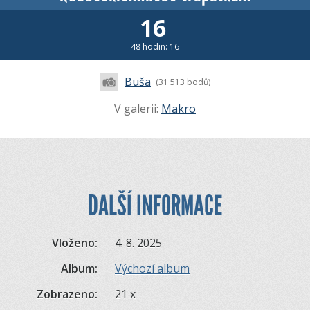
16
48 hodin: 16
Buša
(31 513 bodů)
V galerii:
Makro
DALŠÍ INFORMACE
Vloženo:
4. 8. 2025
Album:
Výchozí album
Zobrazeno:
21 x