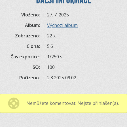
Vloženo:
27. 7. 2025
Album:
Výchozí album
Zobrazeno:
22 x
Clona:
5.6
Čas expozice:
1/250 s
ISO:
100
Pořízeno:
2.3.2025 09:02
Nemůžete komentovat. Nejste přihlášen(a).