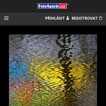
Přihlásit se
PŘIHLÁSIT
REGISTROVAT
Zapamatovat
Zapomněli jste heslo?
Měli jste účet na starém webu?