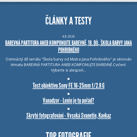
ČLÁNKY A TESTY
4.8.2026
BAREVNÁ PARTITURA ANEB KOMPONUJTE BAREVNĚ, 18. DÍL, ŠKOLA BARVY JANA
POHRIBNÉHO
Osmnáctý díl seriálu "Škola barvy od Mistra Jana Pohribného" je věnován
tématu BAREVNÁ PARTITURA ANEB KOMPONUJTE BAREVNĚ.Cvičení:
Vyberte si alespoň…
Test objektivu Sony FE 16-25mm f/2.8 G
Vanadzor - Lenin je tu pořád?
Skryté fotografování - Vysoká Svanetie, Kavkaz
TOP FOTOGRAFIE