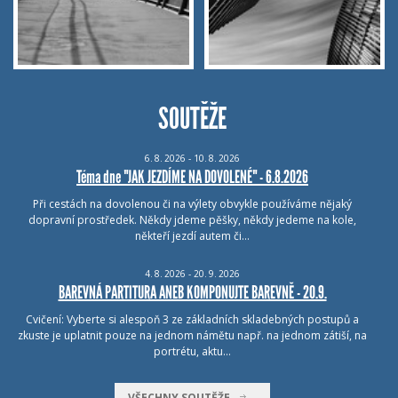
SOUTĚŽE
6.
8.
2026 - 10.
8.
2026
Téma dne "JAK JEZDÍME NA DOVOLENÉ" - 6.8.2026
Při cestách na dovolenou či na výlety obvykle používáme nějaký
dopravní prostředek. Někdy jdeme pěšky, někdy jedeme na kole,
někteří jezdí autem či…
4.
8.
2026 - 20.
9.
2026
BAREVNÁ PARTITURA ANEB KOMPONUJTE BAREVNĚ - 20.9.
Cvičení: Vyberte si alespoň 3 ze základních skladebných postupů a
zkuste je uplatnit pouze na jednom námětu např. na jednom zátiší, na
portrétu, aktu…
VŠECHNY SOUTĚŽE