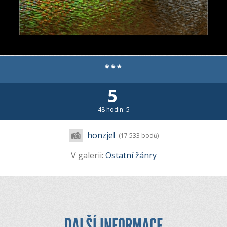
***
5
48 hodin: 5
honzjel
(17 533 bodů)
V galerii:
Ostatní žánry
DALŠÍ INFORMACE