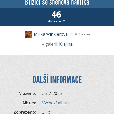
Blížící se sněhová nadílka
46
48 hodin: 41
Mirka Winklerová
(60 988 bodů)
V galerii:
Krajina
DALŠÍ INFORMACE
Vloženo:
25. 7. 2025
Album:
Výchozí album
Zobrazeno:
31 x