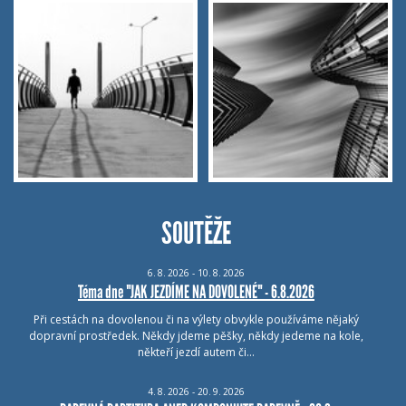
SOUTĚŽE
6.
8.
2026 - 10.
8.
2026
Téma dne "JAK JEZDÍME NA DOVOLENÉ" - 6.8.2026
Při cestách na dovolenou či na výlety obvykle používáme nějaký
dopravní prostředek. Někdy jdeme pěšky, někdy jedeme na kole,
někteří jezdí autem či…
4.
8.
2026 - 20.
9.
2026