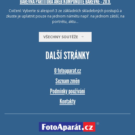
BAREVNÁ PARTITURA ANEB KOMPONUJTE BAREVNĚ - 20.9.
Cvičení: Vyberte si alespoň 3 ze základních skladebných postupů a
zkuste je uplatnit pouze na jednom námětu např. na jednom zátiší, na
portrétu, aktu…
VŠECHNY SOUTĚŽE
DALŠÍ STRÁNKY
O fotoaparat.cz
Seznam změn
Podmínky používání
Kontakty