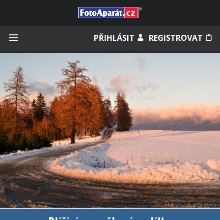
Přihlásit se
PŘIHLÁSIT
REGISTROVAT
Zapamatovat
Zapomněli jste heslo?
Měli jste účet na starém webu?