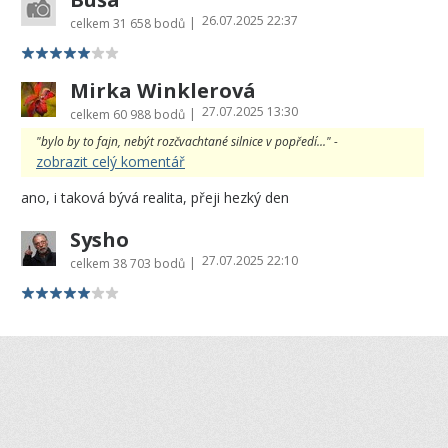
26.07.2025 22:37
|
celkem
31 658 bodů
Mirka Winklerová
27.07.2025 13:30
|
celkem
60 988 bodů
"bylo by to fajn, nebýt rozčvachtané silnice v popředí..." -
zobrazit celý komentář
ano, i taková bývá realita, přeji hezký den
Sysho
27.07.2025 22:10
|
celkem
38 703 bodů