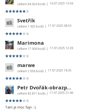
16.07.2025 13:56
|
celkem
84 924 bodů
Svetřík
17.07.2025 08:53
|
celkem
1 925 bodů
Marimona
17.07.2025 12:28
|
celkem
17 009 bodů
marwe
17.07.2025 18:35
|
celkem
2 056 bodů
Petr Dvořák-obrazprovas.cz
17.07.2025 21:46
|
celkem
83 811 bodů
Tam je moc fajn :-)