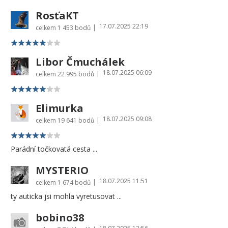
RosťaKT
17.07.2025 22:19
|
celkem
1 453 bodů
Libor Čmuchálek
18.07.2025 06:09
|
celkem
22 995 bodů
Elimurka
18.07.2025 09:08
|
celkem
19 641 bodů
Parádní točkovatá cesta ...
MYSTERIO
18.07.2025 11:51
|
celkem
1 674 bodů
ty auticka jsi mohla vyretusovat ...
bobino38