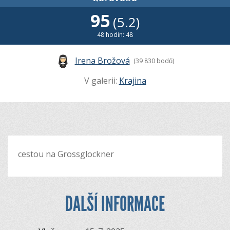
95
(5.2)
48 hodin: 48
Irena Brožová
(39 830 bodů)
V galerii:
Krajina
cestou na Grossglockner
DALŠÍ INFORMACE