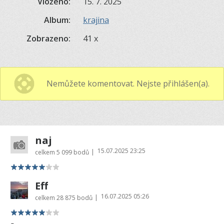
Vloženo:
15. 7. 2025
Album:
krajina
Zobrazeno:
41 x
Nemůžete komentovat. Nejste přihlášen(a).
naj
15.07.2025 23:25
|
celkem
5 099 bodů
Eff
16.07.2025 05:26
|
celkem
28 875 bodů