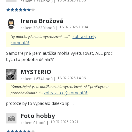
18.07.2025 12:56
|
celkem
7 714 bodů
Irena Brožová
18.07.2025 13:04
|
celkem
39 830 bodů
zobrazit celý
"ty auticka jsi mohla vyretusovat ......" -
komentář
Samozřejmě jsem autíčka mohla vyretušovat, ALE proč
bych to proboha dělala??
MYSTERIO
18.07.2025 14:36
|
celkem
1 674 bodů
"Samozřejmě jsem autíčka mohla vyretušovat, ALE proč bych to
zobrazit celý komentář
proboha dělala?..." -
protoze by to vypadalo daleko lip ....
Foto hobby
19.07.2025 20:21
|
celkem
0 bodů