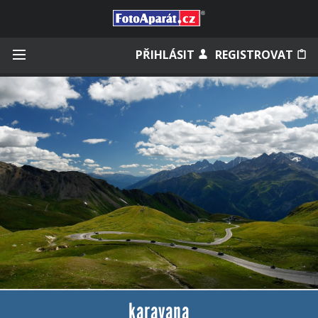
Přihlásit se
PŘIHLÁSIT
REGISTROVAT
Zapamatovat
Zapomněli jste heslo?
Měli jste účet na starém webu?
karavana