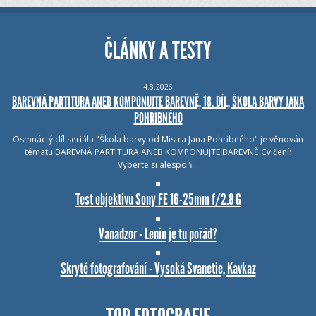
ČLÁNKY A TESTY
4.8.2026
BAREVNÁ PARTITURA ANEB KOMPONUJTE BAREVNĚ, 18. DÍL, ŠKOLA BARVY JANA
POHRIBNÉHO
Osmnáctý díl seriálu "Škola barvy od Mistra Jana Pohribného" je věnován
tématu BAREVNÁ PARTITURA ANEB KOMPONUJTE BAREVNĚ.Cvičení:
Vyberte si alespoň…
Test objektivu Sony FE 16-25mm f/2.8 G
Vanadzor - Lenin je tu pořád?
Skryté fotografování - Vysoká Svanetie, Kavkaz