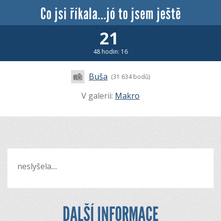
Co jsi říkala...jó to jsem ještě
21
48 hodin: 16
Buša
(31 634 bodů)
V galerii:
Makro
neslyšela....
DALŠÍ INFORMACE