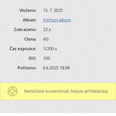
Vloženo:
15. 7. 2025
Album:
Výchozí album
Zobrazeno:
22 x
Clona:
4.0
Čas expozice:
1/200 s
ISO:
100
Pořízeno:
6.6.2025 18:08
Nemůžete komentovat. Nejste přihlášen(a).