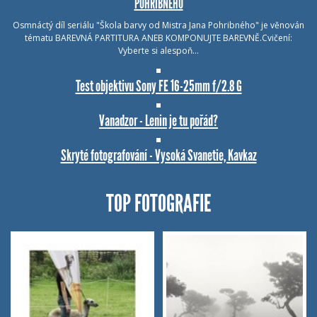
POHRIBNÉHO
Osmnáctý díl seriálu "Škola barvy od Mistra Jana Pohribného" je věnován
tématu BAREVNÁ PARTITURA ANEB KOMPONUJTE BAREVNĚ.Cvičení:
Vyberte si alespoň…
Test objektivu Sony FE 16-25mm f/2.8 G
Vanadzor - Lenin je tu pořád?
Skryté fotografování - Vysoká Svanetie, Kavkaz
TOP FOTOGRAFIE