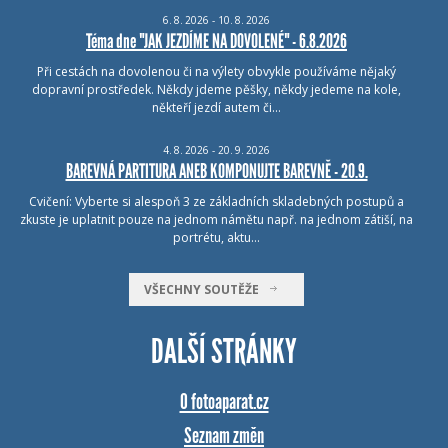
6.
8.
2026 - 10.
8.
2026
Téma dne "JAK JEZDÍME NA DOVOLENÉ" - 6.8.2026
Při cestách na dovolenou či na výlety obvykle používáme nějaký
dopravní prostředek. Někdy jdeme pěšky, někdy jedeme na kole,
někteří jezdí autem či…
4.
8.
2026 - 20.
9.
2026
BAREVNÁ PARTITURA ANEB KOMPONUJTE BAREVNĚ - 20.9.
Cvičení: Vyberte si alespoň 3 ze základních skladebných postupů a
zkuste je uplatnit pouze na jednom námětu např. na jednom zátiší, na
portrétu, aktu…
VŠECHNY SOUTĚŽE
DALŠÍ STRÁNKY
O fotoaparat.cz
Seznam změn