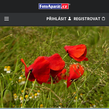
Přihlásit se
PŘIHLÁSIT
REGISTROVAT
Zapamatovat
Zapomněli jste heslo?
Měli jste účet na starém webu?