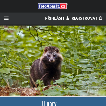
Přihlásit se
PŘIHLÁSIT
REGISTROVAT
Zapamatovat
Zapomněli jste heslo?
Měli jste účet na starém webu?
U nory ....