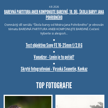
4.8.2026
BAREVNÁ PARTITURA ANEB KOMPONUJTE BAREVNĚ, 18. DÍL, ŠKOLA BARVY JANA
POHRIBNÉHO
Osmnáctý díl seriálu "Škola barvy od Mistra Jana Pohribného" je věnován
tématu BAREVNÁ PARTITURA ANEB KOMPONUJTE BAREVNĚ.Cvičení:
Vyberte si alespoň…
Test objektivu Sony FE 16-25mm f/2.8 G
Vanadzor - Lenin je tu pořád?
Skryté fotografování - Vysoká Svanetie, Kavkaz
TOP FOTOGRAFIE