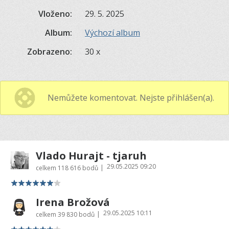
Vloženo:
29. 5. 2025
Album:
Výchozí album
Zobrazeno:
30 x
Nemůžete komentovat. Nejste přihlášen(a).
Vlado Hurajt - tjaruh
29.05.2025 09:20
|
celkem
118 616 bodů
Irena Brožová
29.05.2025 10:11
|
celkem
39 830 bodů