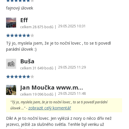
fajnový úlovek
Eff
29.05.2025 10:31
|
celkem
28 875 bodů
Tý jo, myslela jsem, že je to noční lovec , to se ti povedl
parádní úlovek :)
Buša
29.05.2025 11:29
|
celkem
31 649 bodů
Jan Moučka www.moucka.cz
29.05.2025 11:48
|
celkem
19 096 bodů
"Tý jo, myslela jsem, že je to noční lovec , to se ti povedl parádní
zobrazit celý komentář
úlovek ..." -
Dík! A je to noční lovec. Jen vylézá z nory o něco dřív než
jezevci, ještě za slušného světla. Tenhle byl venku už