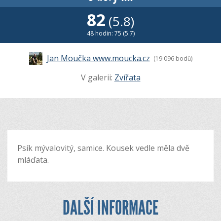
82
(5.8)
48 hodin: 75 (5.7)
Jan Moučka www.moucka.cz
(19 096 bodů)
V galerii:
Zvířata
Psík mývalovitý, samice. Kousek vedle měla dvě
mláďata.
DALŠÍ INFORMACE