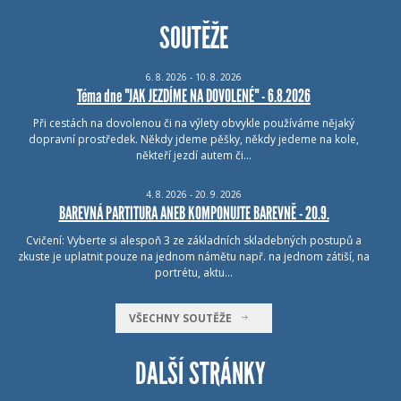
SOUTĚŽE
6.
8.
2026 - 10.
8.
2026
Téma dne "JAK JEZDÍME NA DOVOLENÉ" - 6.8.2026
Při cestách na dovolenou či na výlety obvykle používáme nějaký
dopravní prostředek. Někdy jdeme pěšky, někdy jedeme na kole,
někteří jezdí autem či…
4.
8.
2026 - 20.
9.
2026
BAREVNÁ PARTITURA ANEB KOMPONUJTE BAREVNĚ - 20.9.
Cvičení: Vyberte si alespoň 3 ze základních skladebných postupů a
zkuste je uplatnit pouze na jednom námětu např. na jednom zátiší, na
portrétu, aktu…
VŠECHNY SOUTĚŽE
DALŠÍ STRÁNKY