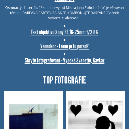
Osmnáctý díl seriálu "Škola barvy od Mistra Jana Pohribného" je věnován
tématu BAREVNÁ PARTITURA ANEB KOMPONUJTE BAREVNĚ.Cvičení:
Vyberte si alespoň…
Test objektivu Sony FE 16-25mm f/2.8 G
Vanadzor - Lenin je tu pořád?
Skryté fotografování - Vysoká Svanetie, Kavkaz
TOP FOTOGRAFIE