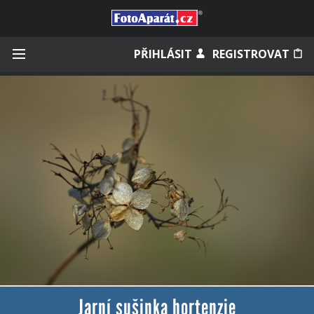
Přihlásit se
PŘIHLÁSIT
REGISTROVAT
Zapamatovat
Zapomněli jste heslo?
Měli jste účet na starém webu?
Jarní sušinka hortenzie