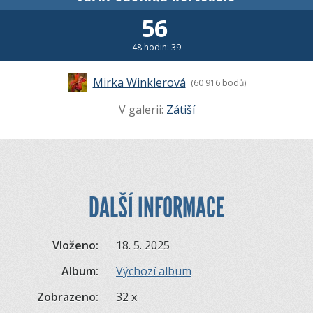
56
48 hodin: 39
Mirka Winklerová
(60 916 bodů)
V galerii:
Zátiší
DALŠÍ INFORMACE
Vloženo:
18. 5. 2025
Album:
Výchozí album
Zobrazeno:
32 x