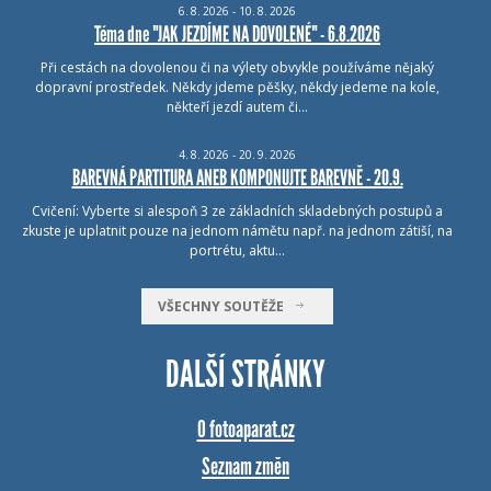
6.
8.
2026 - 10.
8.
2026
Téma dne "JAK JEZDÍME NA DOVOLENÉ" - 6.8.2026
Při cestách na dovolenou či na výlety obvykle používáme nějaký
dopravní prostředek. Někdy jdeme pěšky, někdy jedeme na kole,
někteří jezdí autem či…
4.
8.
2026 - 20.
9.
2026
BAREVNÁ PARTITURA ANEB KOMPONUJTE BAREVNĚ - 20.9.
Cvičení: Vyberte si alespoň 3 ze základních skladebných postupů a
zkuste je uplatnit pouze na jednom námětu např. na jednom zátiší, na
portrétu, aktu…
VŠECHNY SOUTĚŽE
DALŠÍ STRÁNKY
O fotoaparat.cz
Seznam změn