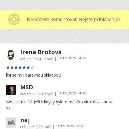
Nemůžete komentovat. Nejste přihlášen(a).
Irena Brožová
18.05.2025 14:39
|
celkem
39 813 bodů
líbí se mi i barevnou skladbou
MSD
18.05.2025 14:40
|
celkem
25 604 bodů
Moc se mi líbí. Ještě kdyby bylo o maličko víc místa shora
:-)
naj
18.05.2025 16:07
|
celkem
5 099 bodů