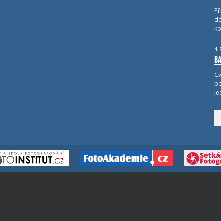
Př
do
ko
4.
BA
Cv
po
je