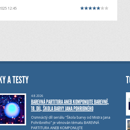
2025 12:45
KY A TESTY
T
4.8.2026
BAREVNÁ PARTITURA ANEB KOMPONUJTE BAREVNĚ,
18. DÍL, ŠKOLA BARVY JANA POHRIBNÉHO
Osmnáctý díl seriálu "Škola barvy od Mistra Jana
Pohribného" je věnován tématu BAREVNÁ
PARTITURA ANEB KOMPONUJTE