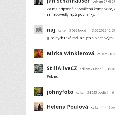
Jan Schafhauser
celkem
27 636
Za mě příjemná a vyvážená kompozice, což
se nepovedly lepší podmínky.
naj
|
celkem
5 099 bodů
13.05.2025 12:09
JJ, to bych také rád, ale jen s plechovými 
Mirka Winklerová
celkem
60 
StillAliveCZ
|
celkem
21 bodů
15.0
Pěkné.
johnyfoto
|
celkem
34 555 bodů
16.
Helena Poulová
celkem
1 449 b