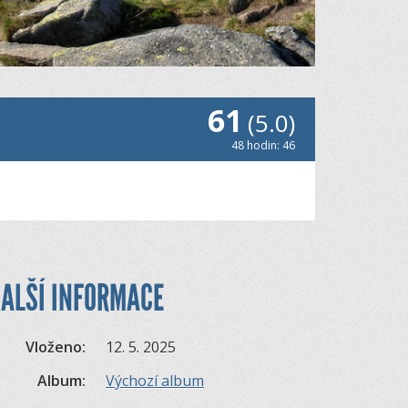
61
(5.0)
48 hodin: 46
ALŠÍ INFORMACE
Vloženo:
12. 5. 2025
Album:
Výchozí album