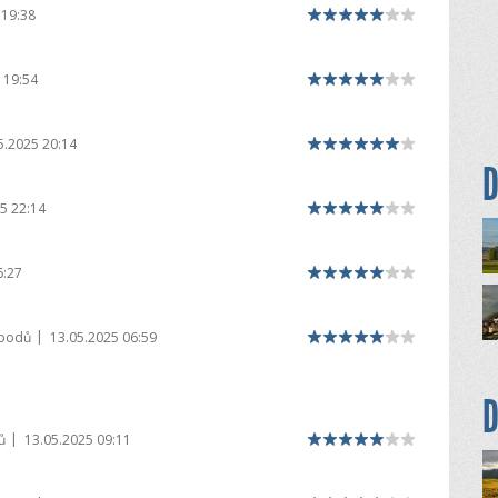
 19:38
 19:54
5.2025 20:14
D
5 22:14
6:27
|
 bodů
13.05.2025 06:59
D
|
ů
13.05.2025 09:11