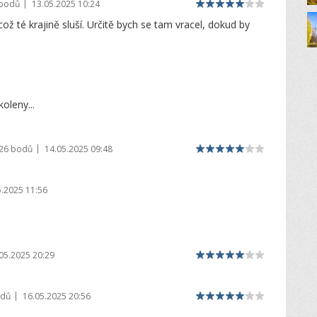
|
 bodů
13.05.2025 10:24
 té krajině sluší. Určitě bych se tam vracel, dokud by
koleny...
|
926 bodů
14.05.2025 09:48
5.2025 11:56
05.2025 20:29
|
odů
16.05.2025 20:56