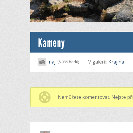
Kameny
naj
V galerii:
Krajina
(5 099 bodů)
Nemůžete komentovat. Nejste při