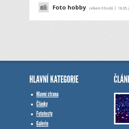
Foto hobby
|
celkem
0 bodů
18.05.
HLAVNÍ KATEGORIE
ČLÁN
Hlavní strana
Články
Fototesty
Galerie