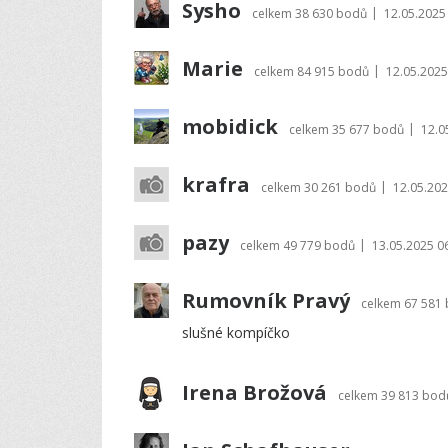
Sysho
|
celkem
38 630 bodů
12.05.2025
Marie
|
celkem
84 915 bodů
12.05.2025
mobidick
|
celkem
35 677 bodů
12.0
krafra
|
celkem
30 261 bodů
12.05.202
pazy
|
celkem
49 779 bodů
13.05.2025 0
Rumovník Pravý
celkem
67 581
slušné kompíčko
Irena Brožová
celkem
39 813 bod