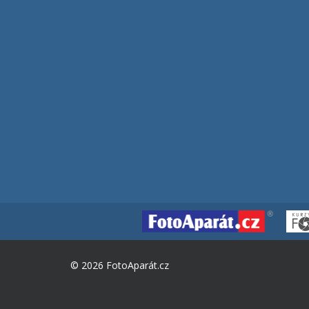
© 2026 FotoAparát.cz