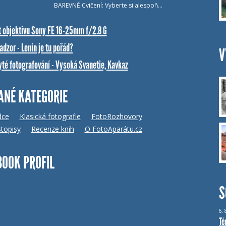
BAREVNĚ.Cvičení: Vyberte si alespoň…
t objektivu Sony FE 16-25mm f/2.8 G
dzor - Lenin je tu pořád?
V
yté fotografování - Vysoká Svanetie, Kavkaz
ANÉ KATEGORIE
dce
Klasická fotografie
FotoRozhovory
topisy
Recenze knih
O FotoAparátu.cz
BOOK PROFIL
S
6.
Té