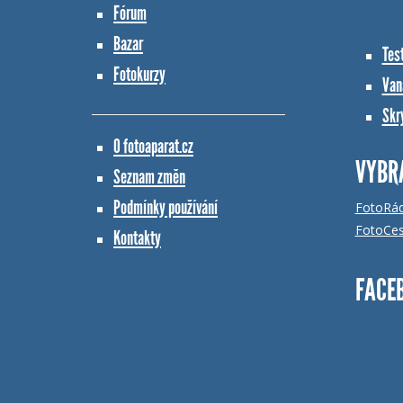
Fórum
Bazar
Tes
Fotokurzy
Vana
Skr
O fotoaparat.cz
VYBR
Seznam změn
Podmínky používání
FotoRá
FotoCes
Kontakty
FACE