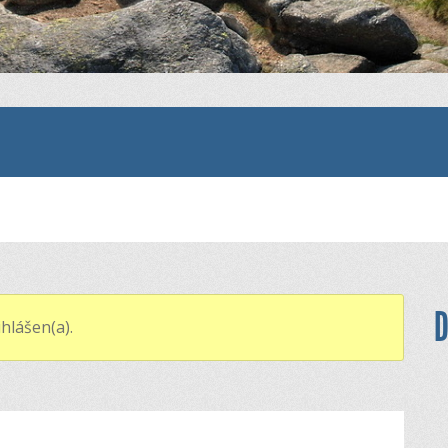
D
hlášen(a).