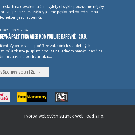
i cestách na dovolenou či na výlety obvykle používáme nějaký
pravní prostředek. Někdy jdeme pěšky, někdy jedeme na
le, někteří jezdí autem či…
8.
2026 - 20.
9.
2026
REVNÁ PARTITURA ANEB KOMPONUJTE BAREVNĚ - 20.9.
ičení: Vyberte si alespoň 3 ze základních skladebných
stupů a zkuste je uplatnit pouze na jednom námětu např. na
dnom zátiší, na portrétu, aktu…
VŠECHNY SOUTĚŽE
Tvorba webových stránek
WebToad s.r.o.