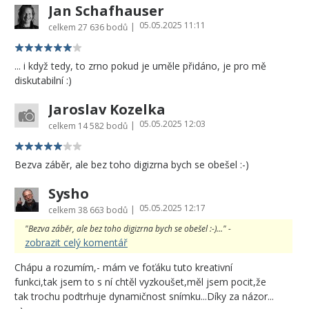
Jan Schafhauser
05.05.2025 11:11
|
celkem
27 636 bodů
... i když tedy, to zrno pokud je uměle přidáno, je pro mě
diskutabilní :)
Jaroslav Kozelka
05.05.2025 12:03
|
celkem
14 582 bodů
Bezva záběr, ale bez toho digizrna bych se obešel :-)
Sysho
05.05.2025 12:17
|
celkem
38 663 bodů
"Bezva záběr, ale bez toho digizrna bych se obešel :-)..." -
zobrazit celý komentář
Chápu a rozumím,- mám ve foťáku tuto kreativní
funkci,tak jsem to s ní chtěl vyzkoušet,měl jsem pocit,že
tak trochu podtrhuje dynamičnost snímku...Díky za názor...