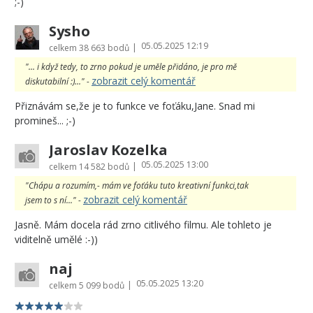
;-)
Sysho
05.05.2025 12:19
|
celkem
38 663 bodů
"... i když tedy, to zrno pokud je uměle přidáno, je pro mě
zobrazit celý komentář
diskutabilní :)..." -
Přiznávám se,že je to funkce ve foťáku,Jane. Snad mi
promineš... ;-)
Jaroslav Kozelka
05.05.2025 13:00
|
celkem
14 582 bodů
"Chápu a rozumím,- mám ve foťáku tuto kreativní funkci,tak
zobrazit celý komentář
jsem to s ní..." -
Jasně. Mám docela rád zrno citlivého filmu. Ale tohleto je
viditelně umělé :-))
naj
05.05.2025 13:20
|
celkem
5 099 bodů