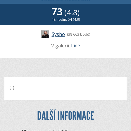
73
(4.8)
48 hodin: 54 (4.9)
Sysho
(38 663 bodů)
V galerii:
Lidé
;-)
DALŠÍ INFORMACE