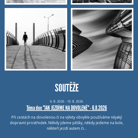
SOUTĚŽE
6.
8.
2026 - 10.
8.
2026
Téma dne "JAK JEZDÍME NA DOVOLENÉ" - 6.8.2026
Při cestách na dovolenou či na výlety obvykle používáme nějaký
dopravní prostředek. Někdy jdeme pěšky, někdy jedeme na kole,
někteří jezdí autem či…