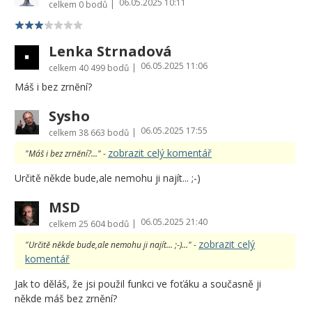
06.05.2025 10:11
|
celkem
0 bodů
Lenka Strnadová
06.05.2025 11:06
|
celkem
40 499 bodů
Máš i bez zrnĕní?
Sysho
06.05.2025 17:55
|
celkem
38 663 bodů
zobrazit celý komentář
"Máš i bez zrnĕní?..." -
Určitě někde bude,ale nemohu ji najít... ;-)
MSD
06.05.2025 21:40
|
celkem
25 604 bodů
zobrazit celý
"Určitě někde bude,ale nemohu ji najít... ;-)..." -
komentář
Jak to děláš, že jsi použil funkci ve foťáku a současně ji
někde máš bez zrnění?