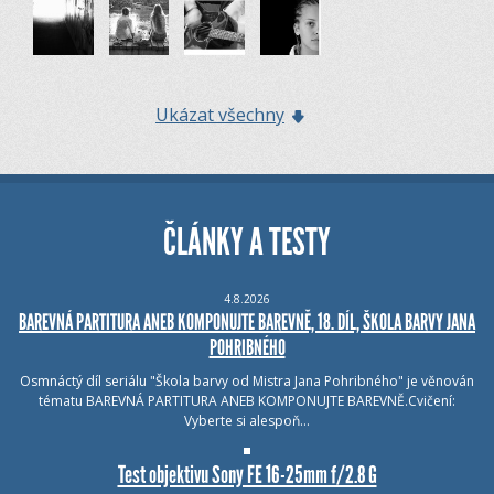
Ukázat všechny
ČLÁNKY A TESTY
4.8.2026
BAREVNÁ PARTITURA ANEB KOMPONUJTE BAREVNĚ, 18. DÍL, ŠKOLA BARVY JANA
POHRIBNÉHO
Osmnáctý díl seriálu "Škola barvy od Mistra Jana Pohribného" je věnován
tématu BAREVNÁ PARTITURA ANEB KOMPONUJTE BAREVNĚ.Cvičení:
Vyberte si alespoň…
Test objektivu Sony FE 16-25mm f/2.8 G