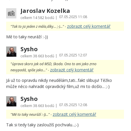
Jaroslav Kozelka
07.05.2025 11:08
|
celkem
14 582 bodů
zobrazit celý komentář
"Tak to jsi jeden z mála,díky... ;-)..." -
Mě to taky neuráží :-))
Sysho
07.05.2025 12:07
|
celkem
38 663 bodů
"úprava skoro jak od MSD, škoda. Ono to ani jako zrno
zobrazit celý komentář
nevypadá, spíše jako..." -
Já už to opravdu nikdy neudělám,tati...fakt slibuju! Těžko
může něco nahradit opravdický film,už mi to došlo... ;-)
Sysho
07.05.2025 12:08
|
celkem
38 663 bodů
zobrazit celý komentář
"Mě to taky neuráží :-))..." -
Tak si tedy taky zasloužíš pochvalu...;-)