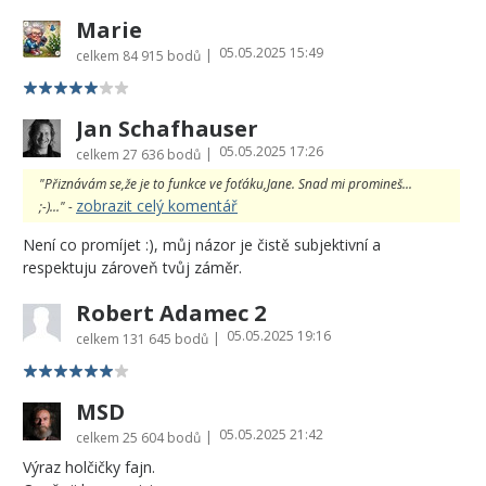
Marie
05.05.2025 15:49
|
celkem
84 915 bodů
Jan Schafhauser
05.05.2025 17:26
|
celkem
27 636 bodů
"Přiznávám se,že je to funkce ve foťáku,Jane. Snad mi promineš...
zobrazit celý komentář
;-)..." -
Není co promíjet :), můj názor je čistě subjektivní a
respektuju zároveň tvůj záměr.
Robert Adamec 2
05.05.2025 19:16
|
celkem
131 645 bodů
MSD
05.05.2025 21:42
|
celkem
25 604 bodů
Výraz holčičky fajn.