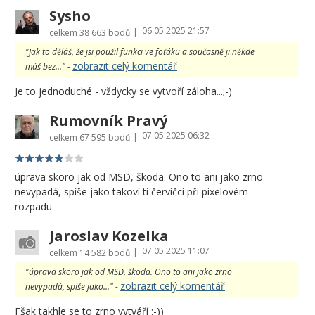
Sysho
06.05.2025 21:57
|
celkem
38 663 bodů
"Jak to děláš, že jsi použil funkci ve foťáku a současně ji někde
zobrazit celý komentář
máš bez..." -
Je to jednoduché - vždycky se vytvoří záloha...;-)
Rumovník Pravý
07.05.2025 06:32
|
celkem
67 595 bodů
úprava skoro jak od MSD, škoda. Ono to ani jako zrno
nevypadá, spíše jako takoví ti červíčci při pixelovém
rozpadu
Jaroslav Kozelka
07.05.2025 11:07
|
celkem
14 582 bodů
"úprava skoro jak od MSD, škoda. Ono to ani jako zrno
zobrazit celý komentář
nevypadá, spíše jako..." -
Fšak takhle se to zrno vytváří :-))