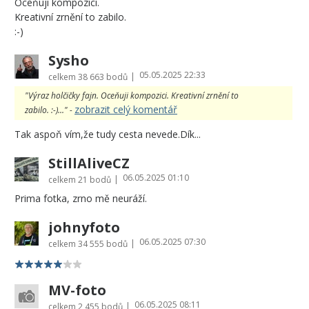
Oceňuji kompozici.
Kreativní zrnění to zabilo.
:-)
Sysho
05.05.2025 22:33
|
celkem
38 663 bodů
"Výraz holčičky fajn. Oceňuji kompozici. Kreativní zrnění to
zobrazit celý komentář
zabilo. :-)..." -
Tak aspoň vím,že tudy cesta nevede.Dík...
StillAliveCZ
06.05.2025 01:10
|
celkem
21 bodů
Prima fotka, zrno mě neuráží.
johnyfoto
06.05.2025 07:30
|
celkem
34 555 bodů
MV-foto
06.05.2025 08:11
|
celkem
2 455 bodů