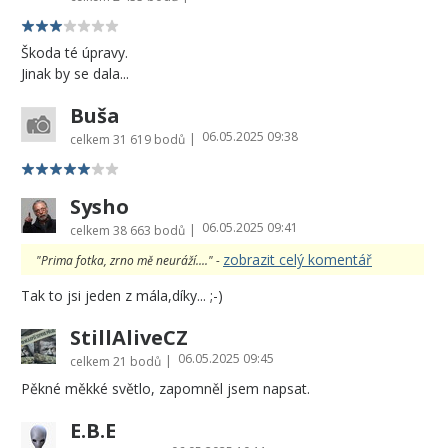
Škoda té úpravy.
Jinak by se dala...
Buša
06.05.2025 09:38
|
celkem
31 619 bodů
Sysho
06.05.2025 09:41
|
celkem
38 663 bodů
zobrazit celý komentář
"Prima fotka, zrno mě neuráží...." -
Tak to jsi jeden z mála,díky... ;-)
StillAliveCZ
06.05.2025 09:45
|
celkem
21 bodů
Pěkné měkké světlo, zapomněl jsem napsat.
E.B.E