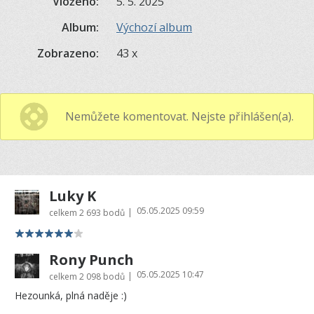
Vloženo:
5. 5. 2025
Album:
Výchozí album
Zobrazeno:
43 x
Nemůžete komentovat. Nejste přihlášen(a).
Luky K
05.05.2025 09:59
|
celkem
2 693 bodů
Rony Punch
05.05.2025 10:47
|
celkem
2 098 bodů
Hezounká, plná naděje :)