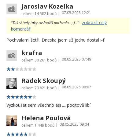
Jaroslav Kozelka
07.05.2025 12:21
|
celkem
14 582 bodů
zobrazit celý
"Tak si tedy taky zasloužíš pochvalu...;-)..." -
komentář
Pochvalami šetři. Dneska jsem už jednu dostal :-P
krafra
08.05.2025 07:49
|
celkem
30 261 bodů
Radek Skoupý
08.05.2025 08:07
|
celkem
79 821 bodů
Vyzkoušet sem všechno asi .... pocitově líbí
Helena Poulová
08.05.2025 09:04
|
celkem
1 449 bodů