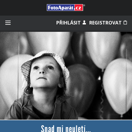
Přihlásit se
PŘIHLÁSIT
REGISTROVAT
Zapamatovat
Zapomněli jste heslo?
Měli jste účet na starém webu?
Snad mi neuletí...