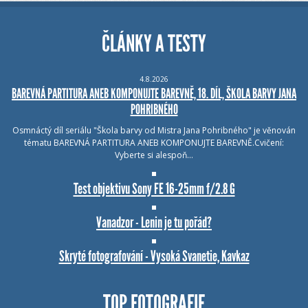
ČLÁNKY A TESTY
4.8.2026
BAREVNÁ PARTITURA ANEB KOMPONUJTE BAREVNĚ, 18. DÍL, ŠKOLA BARVY JANA
POHRIBNÉHO
Osmnáctý díl seriálu "Škola barvy od Mistra Jana Pohribného" je věnován
tématu BAREVNÁ PARTITURA ANEB KOMPONUJTE BAREVNĚ.Cvičení:
Vyberte si alespoň…
Test objektivu Sony FE 16-25mm f/2.8 G
Vanadzor - Lenin je tu pořád?
Skryté fotografování - Vysoká Svanetie, Kavkaz
TOP FOTOGRAFIE