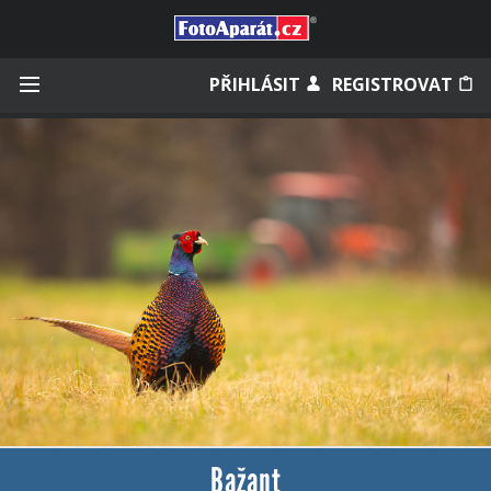
Přihlásit se
PŘIHLÁSIT
REGISTROVAT
Zapamatovat
Zapomněli jste heslo?
Měli jste účet na starém webu?
Bažant