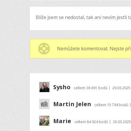
Blíže jsem se nedostal, tak ani nevím jestl
Nemůžete komentovat. Nejste při
Sysho
|
celkem
38 691 bodů
29.03.2025
Martin Jelen
celkem
15 794 bodů
Marie
|
celkem
84 924 bodů
30.03.2025