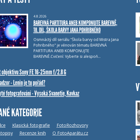
4.8.2026
BAREVNÁ PARTITURA ANEB KOMPONUJTE BAREVNĚ,
18. DÍL, ŠKOLA BARVY JANA POHRIBNÉHO
Osmnáctý díl seriálu "Škola barvy od Mistra Jana
Pohribného" je věnován tématu BAREVNÁ
PARTITURA ANEB KOMPONUJTE
BAREVNĚ.Cvičení: Vyberte si alespoň…
t objektivu Sony FE 16-25mm f/2.8 G
dzor - Lenin je tu pořád?
V
yté fotografování - Vysoká Svanetie, Kavkaz
ANÉ KATEGORIE
dce
Klasická fotografie
FotoRozhovory
topisy
Recenze knih
O FotoAparátu.cz