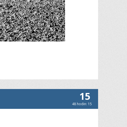
15
48 hodin: 15