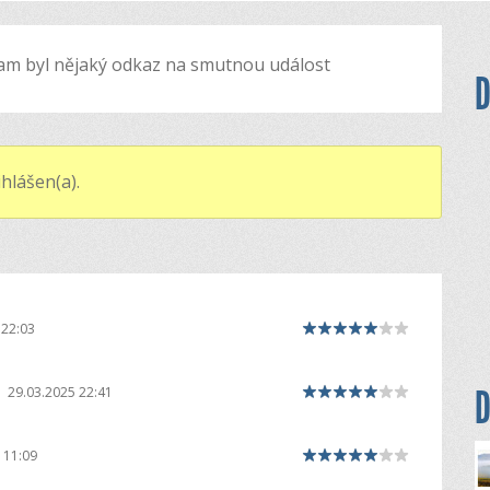
i tam byl nějaký odkaz na smutnou událost
D
hlášen(a).
 22:03
|
D
29.03.2025 22:41
 11:09