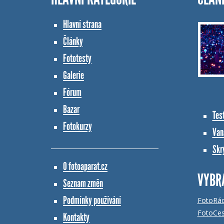
Hlavní strana
Články
Fototesty
Galerie
Fórum
Bazar
Tes
Fotokurzy
Vana
Skr
O fotoaparat.cz
VYBR
Seznam změn
Podmínky používání
FotoRá
FotoCes
Kontakty