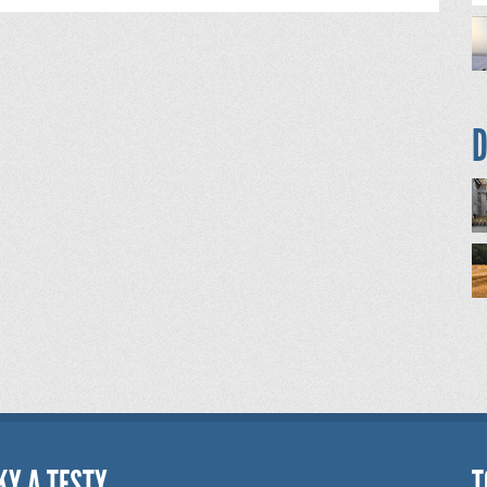
D
KY A TESTY
T