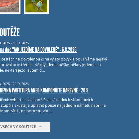
OUTĚŽE
8.
2026 - 10.
8.
2026
ma dne "JAK JEZDÍME NA DOVOLENÉ" - 6.8.2026
i cestách na dovolenou či na výlety obvykle používáme nějaký
pravní prostředek. Někdy jdeme pěšky, někdy jedeme na
le, někteří jezdí autem či…
8.
2026 - 20.
9.
2026
REVNÁ PARTITURA ANEB KOMPONUJTE BAREVNĚ - 20.9.
ičení: Vyberte si alespoň 3 ze základních skladebných
stupů a zkuste je uplatnit pouze na jednom námětu např. na
dnom zátiší, na portrétu, aktu…
VŠECHNY SOUTĚŽE