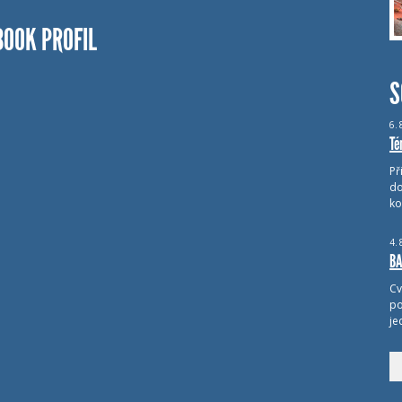
BOOK PROFIL
S
6.
Té
Př
do
ko
4.
BA
Cv
po
je