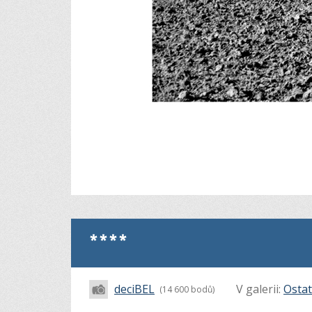
****
deciBEL
V galerii:
Ostat
(14 600 bodů)