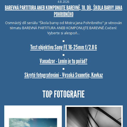
4.8.2026
BAREVNÁ PARTITURA ANEB KOMPONUJTE BAREVNĚ, 18. DÍL, ŠKOLA BARVY JANA
POHRIBNÉHO
Osmnáctý díl seriálu "Škola barvy od Mistra Jana Pohribného" je věnován
tématu BAREVNÁ PARTITURA ANEB KOMPONUJTE BAREVNĚ.Cvičení:
Vyberte si alespoň…
Test objektivu Sony FE 16-25mm f/2.8 G
Vanadzor - Lenin je tu pořád?
Skryté fotografování - Vysoká Svanetie, Kavkaz
TOP FOTOGRAFIE