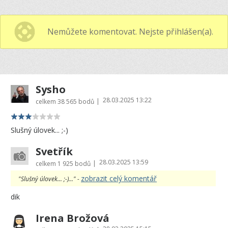
Nemůžete komentovat. Nejste přihlášen(a).
Sysho
28.03.2025 13:22
|
celkem
38 565 bodů
Slušný úlovek... ;-)
Svetřík
28.03.2025 13:59
|
celkem
1 925 bodů
zobrazit celý komentář
"Slušný úlovek... ;-)..." -
dik
Irena Brožová