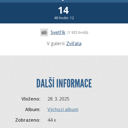
14
48 hodin: 12
Svetřík
(1 925 bodů)
V galerii:
Zvířata
DALŠÍ INFORMACE
Vloženo:
28. 3. 2025
Album:
Výchozí album
Zobrazeno:
44 x