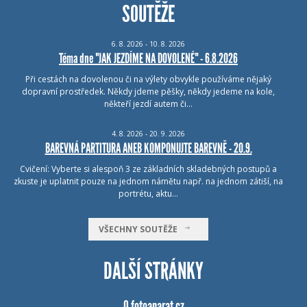
SOUTĚŽE
6.
8.
2026 - 10.
8.
2026
Téma dne "JAK JEZDÍME NA DOVOLENÉ" - 6.8.2026
Při cestách na dovolenou či na výlety obvykle používáme nějaký
dopravní prostředek. Někdy jdeme pěšky, někdy jedeme na kole,
někteří jezdí autem či…
4.
8.
2026 - 20.
9.
2026
BAREVNÁ PARTITURA ANEB KOMPONUJTE BAREVNĚ - 20.9.
Cvičení: Vyberte si alespoň 3 ze základních skladebných postupů a
zkuste je uplatnit pouze na jednom námětu např. na jednom zátiší, na
portrétu, aktu…
VŠECHNY SOUTĚŽE
DALŠÍ STRÁNKY
O fotoaparat.cz