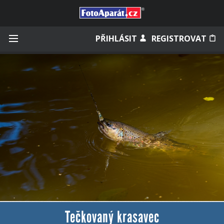
Přihlásit se
PŘIHLÁSIT
REGISTROVAT
Zapamatovat
Zapomněli jste heslo?
Měli jste účet na starém webu?
Tečkovaný krasavec