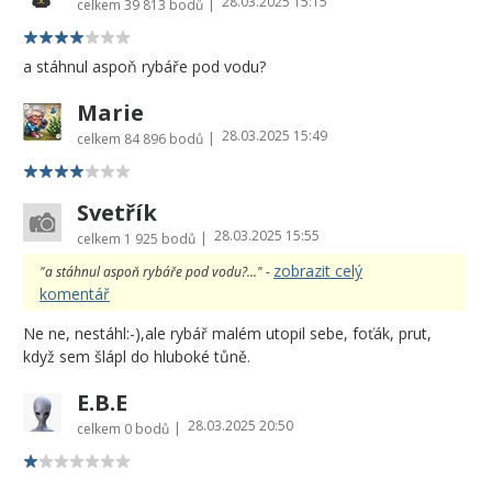
28.03.2025 15:15
|
celkem
39 813 bodů
a stáhnul aspoň rybáře pod vodu?
Marie
28.03.2025 15:49
|
celkem
84 896 bodů
Svetřík
28.03.2025 15:55
|
celkem
1 925 bodů
zobrazit celý
"a stáhnul aspoň rybáře pod vodu?..." -
komentář
Ne ne, nestáhl:-),ale rybář malém utopil sebe, foťák, prut,
když sem šlápl do hluboké tůně.
E.B.E
28.03.2025 20:50
|
celkem
0 bodů