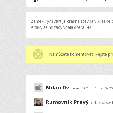
Zámek Kynžvart je krásná stavba v krásné p
A taky se mi tady vdala dcera :-D
Nemůžete komentovat. Nejste při
Milan Dv
|
celkem
502 bodů
26.02.20
Rumovník Pravý
celkem
67 506