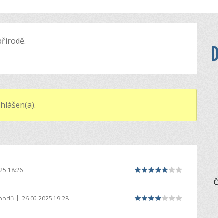
řírodě.
D
hlášen(a).
25 18:26
Č
|
 bodů
26.02.2025 19:28