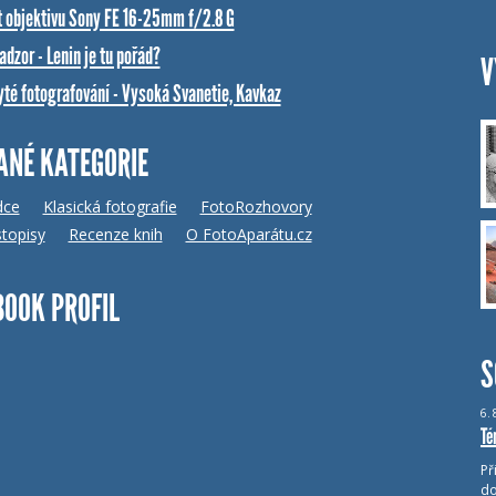
t objektivu Sony FE 16-25mm f/2.8 G
dzor - Lenin je tu pořád?
V
yté fotografování - Vysoká Svanetie, Kavkaz
ANÉ KATEGORIE
dce
Klasická fotografie
FotoRozhovory
topisy
Recenze knih
O FotoAparátu.cz
BOOK PROFIL
S
6.
Té
Př
do