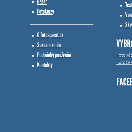
Bazar
Tes
Fotokurzy
Vana
Skr
O fotoaparat.cz
VYBR
Seznam změn
Podmínky používání
FotoRá
FotoCes
Kontakty
FACE