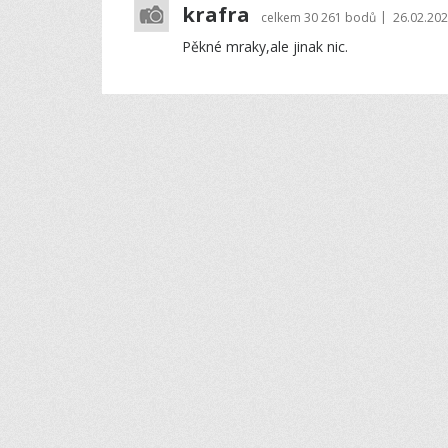
krafra
|
celkem
30 261 bodů
26.02.202
Pěkné mraky,ale jinak nic.