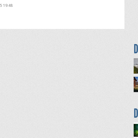
5 19:48
D
D