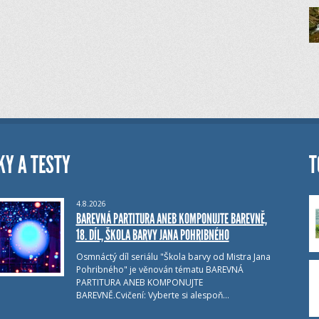
KY A TESTY
T
4.8.2026
BAREVNÁ PARTITURA ANEB KOMPONUJTE BAREVNĚ,
18. DÍL, ŠKOLA BARVY JANA POHRIBNÉHO
Osmnáctý díl seriálu "Škola barvy od Mistra Jana
Pohribného" je věnován tématu BAREVNÁ
PARTITURA ANEB KOMPONUJTE
BAREVNĚ.Cvičení: Vyberte si alespoň…