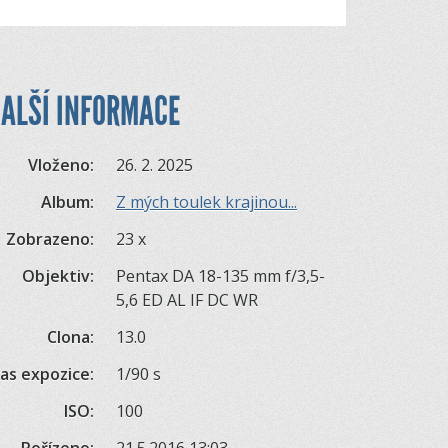
ALŠÍ INFORMACE
Vloženo:
26. 2. 2025
Album:
Z mých toulek krajinou...
Zobrazeno:
23 x
Objektiv:
Pentax DA 18-135 mm f/3,5-
5,6 ED AL IF DC WR
Clona:
13.0
as expozice:
1/90 s
ISO:
100