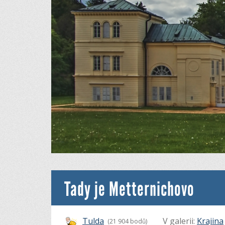
Tady je Metternichovo
Tulda
V galerii:
Krajina
(21 904 bodů)