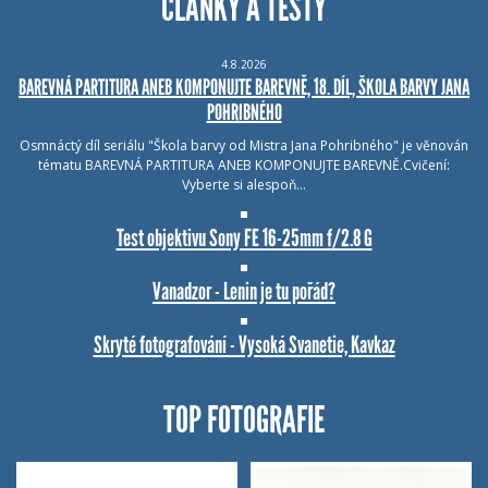
ČLÁNKY A TESTY
4.8.2026
BAREVNÁ PARTITURA ANEB KOMPONUJTE BAREVNĚ, 18. DÍL, ŠKOLA BARVY JANA
POHRIBNÉHO
Osmnáctý díl seriálu "Škola barvy od Mistra Jana Pohribného" je věnován
tématu BAREVNÁ PARTITURA ANEB KOMPONUJTE BAREVNĚ.Cvičení:
Vyberte si alespoň…
Test objektivu Sony FE 16-25mm f/2.8 G
Vanadzor - Lenin je tu pořád?
Skryté fotografování - Vysoká Svanetie, Kavkaz
TOP FOTOGRAFIE