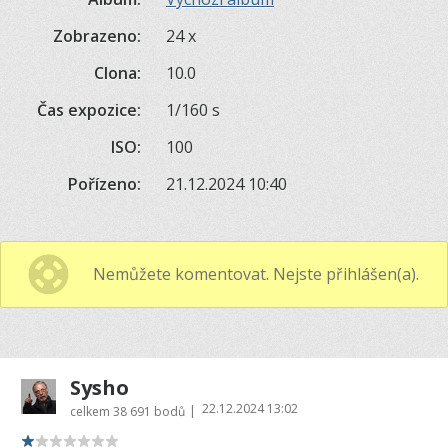
Zobrazeno:
24 x
Clona:
10.0
Čas expozice:
1/160 s
ISO:
100
Pořízeno:
21.12.2024 10:40
Nemůžete komentovat. Nejste přihlášen(a).
Sysho
22.12.2024 13:02
|
celkem
38 691 bodů