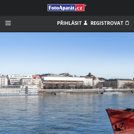
Přihlásit se
PŘIHLÁSIT
REGISTROVAT
Zapamatovat
Zapomněli jste heslo?
Měli jste účet na starém webu?