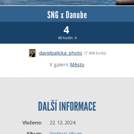
SNG x Danube
4
48 hodin: 4
davidpalicka_photo
(7 968 bodů)
V galerii:
Město
DALŠÍ INFORMACE
Vloženo:
22. 12. 2024
Album:
Výchozí album