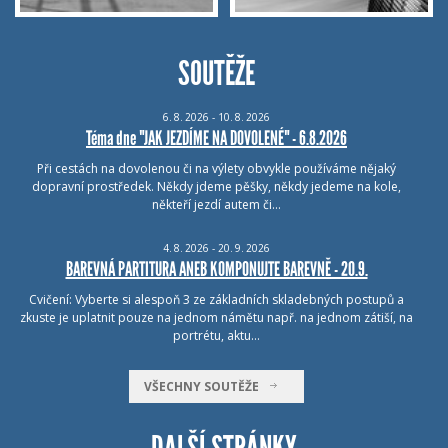
SOUTĚŽE
6.
8.
2026 - 10.
8.
2026
Téma dne "JAK JEZDÍME NA DOVOLENÉ" - 6.8.2026
Při cestách na dovolenou či na výlety obvykle používáme nějaký
dopravní prostředek. Někdy jdeme pěšky, někdy jedeme na kole,
někteří jezdí autem či…
4.
8.
2026 - 20.
9.
2026
BAREVNÁ PARTITURA ANEB KOMPONUJTE BAREVNĚ - 20.9.
Cvičení: Vyberte si alespoň 3 ze základních skladebných postupů a
zkuste je uplatnit pouze na jednom námětu např. na jednom zátiší, na
portrétu, aktu…
VŠECHNY SOUTĚŽE