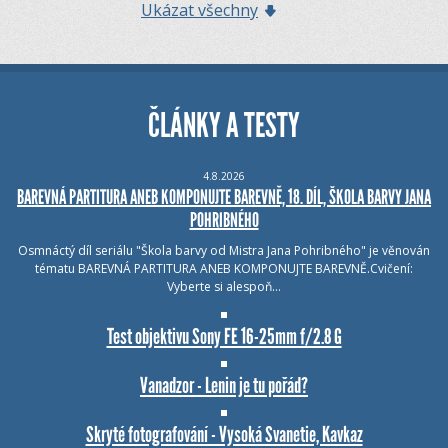
Ukázat všechny
ČLÁNKY A TESTY
4.8.2026
BAREVNÁ PARTITURA ANEB KOMPONUJTE BAREVNĚ, 18. DÍL, ŠKOLA BARVY JANA
POHRIBNÉHO
Osmnáctý díl seriálu "Škola barvy od Mistra Jana Pohribného" je věnován
tématu BAREVNÁ PARTITURA ANEB KOMPONUJTE BAREVNĚ.Cvičení:
Vyberte si alespoň…
Test objektivu Sony FE 16-25mm f/2.8 G
Vanadzor - Lenin je tu pořád?
Skryté fotografování - Vysoká Svanetie, Kavkaz