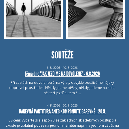
SOUTĚŽE
6.
8.
2026 - 10.
8.
2026
Téma dne "JAK JEZDÍME NA DOVOLENÉ" - 6.8.2026
Při cestách na dovolenou či na výlety obvykle používáme nějaký
dopravní prostředek. Někdy jdeme pěšky, někdy jedeme na kole,
někteří jezdí autem či…
4.
8.
2026 - 20.
9.
2026
BAREVNÁ PARTITURA ANEB KOMPONUJTE BAREVNĚ - 20.9.
Cvičení: Vyberte si alespoň 3 ze základních skladebných postupů a
zkuste je uplatnit pouze na jednom námětu např. na jednom zátiší, na