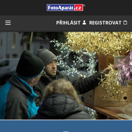
Přihlásit se
PŘIHLÁSIT
REGISTROVAT
Zapamatovat
Zapomněli jste heslo?
Měli jste účet na starém webu?
...