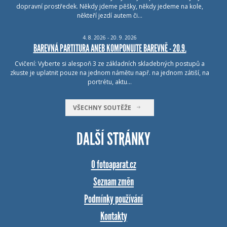
dopravní prostředek. Někdy jdeme pěšky, někdy jedeme na kole,
někteří jezdí autem či…
4.
8.
2026 - 20.
9.
2026
BAREVNÁ PARTITURA ANEB KOMPONUJTE BAREVNĚ - 20.9.
Cvičení: Vyberte si alespoň 3 ze základních skladebných postupů a
zkuste je uplatnit pouze na jednom námětu např. na jednom zátiší, na
portrétu, aktu…
VŠECHNY SOUTĚŽE
DALŠÍ STRÁNKY
O fotoaparat.cz
Seznam změn
Podmínky používání
Kontakty