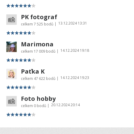
PK fotograf
13.12.2024 13:31
|
celkem
7 525 bodů
Marimona
14.12.2024 19:18
|
celkem
17 009 bodů
Paťka K
14.12.2024 19:23
|
celkem
47 622 bodů
Foto hobby
20.12.2024 20:14
|
celkem
0 bodů