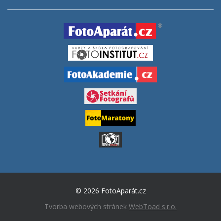
© 2026 FotoAparát.cz
Tvorba webových stránek
WebToad s.r.o.