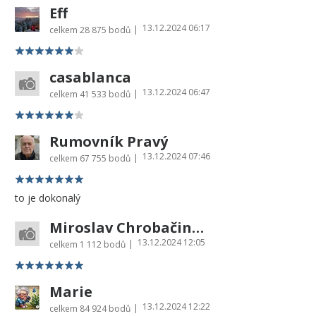
Eff
13.12.2024 06:17
|
celkem
28 875 bodů
casablanca
13.12.2024 06:47
|
celkem
41 533 bodů
Rumovník Pravý
13.12.2024 07:46
|
celkem
67 755 bodů
to je dokonalý
Miroslav Chrobačinský
13.12.2024 12:05
|
celkem
1 112 bodů
Marie
13.12.2024 12:22
|
celkem
84 924 bodů