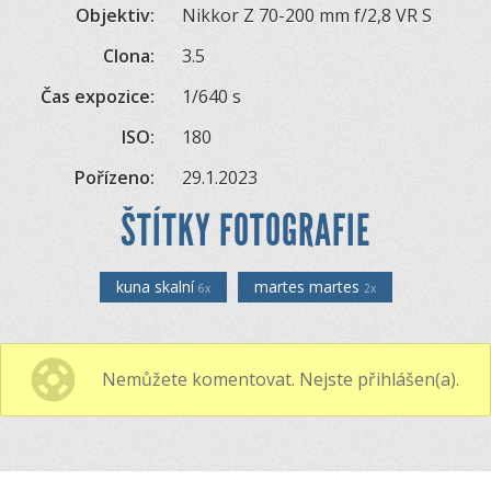
Objektiv:
Nikkor Z 70-200 mm f/2,8 VR S
Clona:
3.5
Čas expozice:
1/640 s
ISO:
180
Pořízeno:
29.1.2023
ŠTÍTKY FOTOGRAFIE
kuna skalní
martes martes
6x
2x
Nemůžete komentovat. Nejste přihlášen(a).