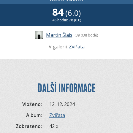
84
(6.0)
48 hodin: 78 (6.0)
Martin Šlais
(39 038 bodů)
V galerii:
Zvířata
DALŠÍ INFORMACE
Vloženo:
12. 12. 2024
Album:
Zvířata
Zobrazeno:
42 x