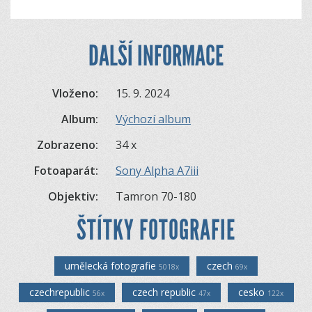
DALŠÍ INFORMACE
Vloženo:
15. 9. 2024
Album:
Výchozí album
Zobrazeno:
34 x
Fotoaparát:
Sony Alpha A7iii
Objektiv:
Tamron 70-180
ŠTÍTKY FOTOGRAFIE
umělecká fotografie
czech
5018x
69x
czechrepublic
czech republic
cesko
56x
47x
122x