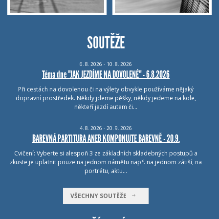
SOUTĚŽE
6.
8.
2026 - 10.
8.
2026
Téma dne "JAK JEZDÍME NA DOVOLENÉ" - 6.8.2026
Při cestách na dovolenou či na výlety obvykle používáme nějaký
dopravní prostředek. Někdy jdeme pěšky, někdy jedeme na kole,
někteří jezdí autem či…
4.
8.
2026 - 20.
9.
2026
BAREVNÁ PARTITURA ANEB KOMPONUJTE BAREVNĚ - 20.9.
Cvičení: Vyberte si alespoň 3 ze základních skladebných postupů a
zkuste je uplatnit pouze na jednom námětu např. na jednom zátiší, na
portrétu, aktu…
VŠECHNY SOUTĚŽE