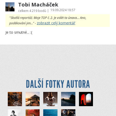
Tobi Macháček
19.09.2024 18:57
|
celkem
4 219 bodů
"Skvělá reportáž. Moje TOP č. 2. Je vidět ta únava... Ano,
zobrazit celý komentář
poděkování jim..." -
Je to smutné... :(
DALŠÍ FOTKY AUTORA