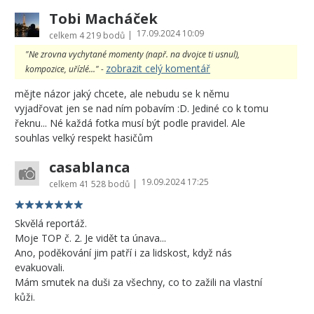
Tobi Macháček
17.09.2024 10:09
|
celkem
4 219 bodů
"Ne zrovna vychytané momenty (např. na dvojce ti usnul),
zobrazit celý komentář
kompozice, uřízlé..." -
mějte názor jaký chcete, ale nebudu se k němu
vyjadřovat jen se nad ním pobavím :D. Jediné co k tomu
řeknu... Né každá fotka musí být podle pravidel. Ale
souhlas velký respekt hasičům
casablanca
19.09.2024 17:25
|
celkem
41 528 bodů
Skvělá reportáž.
Moje TOP č. 2. Je vidět ta únava...
Ano, poděkování jim patří i za lidskost, když nás
evakuovali.
Mám smutek na duši za všechny, co to zažili na vlastní
kůži.