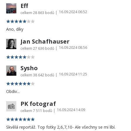
Eff
16.09.2024 06:52
|
celkem
28 863 bodů
Ano, díky
Jan Schafhauser
16.09.2024 08:56
|
celkem
27 636 bodů
Sysho
16.09.2024 11:25
|
celkem
38 642 bodů
Obdiv...
PK fotograf
16.09.2024 14:09
|
celkem
7 511 bodů
Skvělá reportáž. Top fotky 2,6,7,10- Ale všechny se mi líbí.