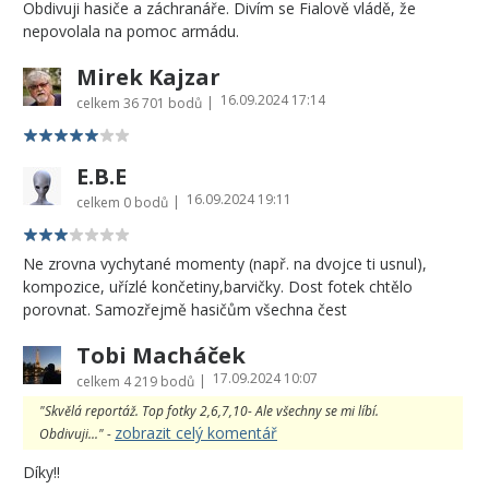
Obdivuji hasiče a záchranáře. Divím se Fialově vládě, že
nepovolala na pomoc armádu.
Mirek Kajzar
16.09.2024 17:14
|
celkem
36 701 bodů
E.B.E
16.09.2024 19:11
|
celkem
0 bodů
Ne zrovna vychytané momenty (např. na dvojce ti usnul),
kompozice, uřízlé končetiny,barvičky. Dost fotek chtělo
porovnat. Samozřejmě hasičům všechna čest
Tobi Macháček
17.09.2024 10:07
|
celkem
4 219 bodů
"Skvělá reportáž. Top fotky 2,6,7,10- Ale všechny se mi líbí.
zobrazit celý komentář
Obdivuji..." -
Díky!!