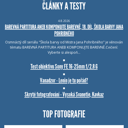
ČLÁNKY A TESTY
4.8.2026
BAREVNÁ PARTITURA ANEB KOMPONUJTE BAREVNĚ, 18. DÍL, ŠKOLA BARVY JANA
POHRIBNÉHO
Osmnáctý díl seriálu "Škola barvy od Mistra Jana Pohribného" je věnován
tématu BAREVNÁ PARTITURA ANEB KOMPONUJTE BAREVNĚ.Cvičení:
Vyberte si alespoň…
Test objektivu Sony FE 16-25mm f/2.8 G
Vanadzor - Lenin je tu pořád?
Skryté fotografování - Vysoká Svanetie, Kavkaz
TOP FOTOGRAFIE