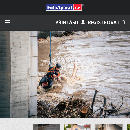
Přihlásit se
PŘIHLÁSIT
REGISTROVAT
Zapamatovat
Zapomněli jste heslo?
Měli jste účet na starém webu?