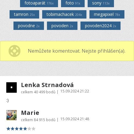
fotoaparát
foto
sony
176x
91x
113x
tamron
tobimachacek
megapixel
25x
204x
78x
povodne
povoden
povoden2024
2x
2x
2x
Nemůžete komentovat. Nejste přihlášen(a).
Lenka Strnadová
15.09.2024 21:22
|
celkem
40 499 bodů
:)
Marie
15.09.2024 21:48
|
celkem
84 915 bodů