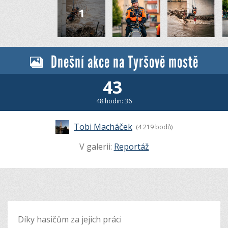
Dnešní akce na Tyršově mostě
43
48 hodin: 36
Tobi Macháček
(4 219 bodů)
V galerii:
Reportáž
Díky hasičům za jejich práci