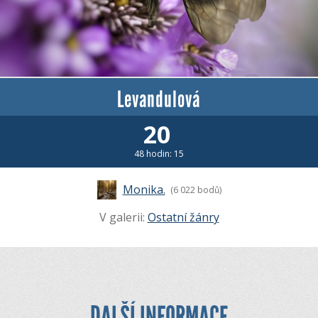
Levandulová
20
48 hodin: 15
Monika.
(6 022 bodů)
V galerii:
Ostatní žánry
DALŠÍ INFORMACE