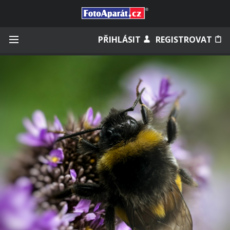
Přihlásit se
PŘIHLÁSIT
REGISTROVAT
Zapamatovat
Zapomněli jste heslo?
Měli jste účet na starém webu?