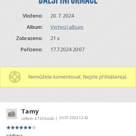
Vloženo:
20. 7. 2024
Album:
Výchozí album
Zobrazeno:
21 x
Pořízeno:
17.7.2024 20:07
Nemůžete komentovat. Nejste přihlášen(a).
Tamy
20.07.2024 12:42
|
celkem
4 720 bodů
nádhera