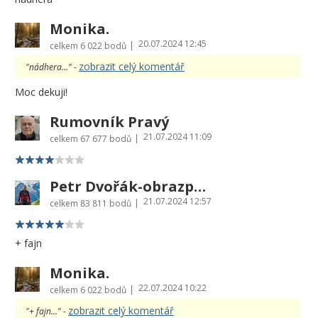
Monika.
20.07.2024 12:45
|
celkem
6 022 bodů
zobrazit celý komentář
"nádhera..." -
Moc dekuji!
Rumovník Pravý
21.07.2024 11:09
|
celkem
67 677 bodů
Petr Dvořák-obrazprovas.cz
21.07.2024 12:57
|
celkem
83 811 bodů
+ fajn
Monika.
22.07.2024 10:22
|
celkem
6 022 bodů
zobrazit celý komentář
"+ fajn..." -