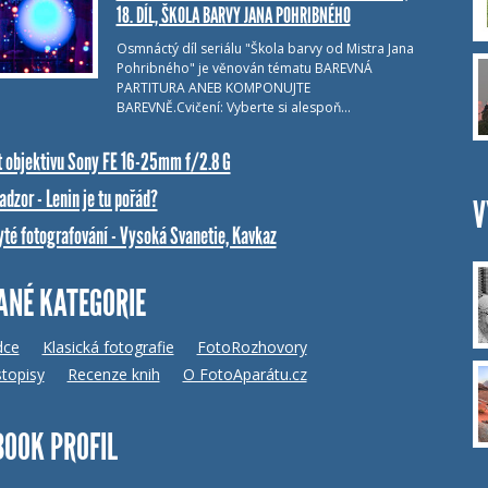
18. DÍL, ŠKOLA BARVY JANA POHRIBNÉHO
Osmnáctý díl seriálu "Škola barvy od Mistra Jana
Pohribného" je věnován tématu BAREVNÁ
PARTITURA ANEB KOMPONUJTE
BAREVNĚ.Cvičení: Vyberte si alespoň…
t objektivu Sony FE 16-25mm f/2.8 G
dzor - Lenin je tu pořád?
V
yté fotografování - Vysoká Svanetie, Kavkaz
ANÉ KATEGORIE
dce
Klasická fotografie
FotoRozhovory
topisy
Recenze knih
O FotoAparátu.cz
BOOK PROFIL