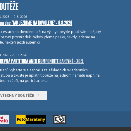
OUTĚŽE
8.
2026 - 10.
8.
2026
ma dne "JAK JEZDÍME NA DOVOLENÉ" - 6.8.2026
i cestách na dovolenou či na výlety obvykle používáme nějaký
pravní prostředek. Někdy jdeme pěšky, někdy jedeme na
le, někteří jezdí autem či…
8.
2026 - 20.
9.
2026
REVNÁ PARTITURA ANEB KOMPONUJTE BAREVNĚ - 20.9.
ičení: Vyberte si alespoň 3 ze základních skladebných
stupů a zkuste je uplatnit pouze na jednom námětu např. na
dnom zátiší, na portrétu, aktu…
VŠECHNY SOUTĚŽE