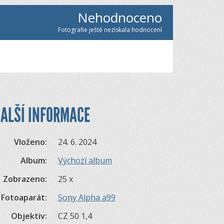
Nehodnoceno
Fotografie ještě nezískala hodnocení
ALŠÍ INFORMACE
Vloženo:
24. 6. 2024
Album:
Výchozí album
Zobrazeno:
25 x
Fotoaparát:
Sony Alpha a99
Objektiv:
CZ 50 1,4