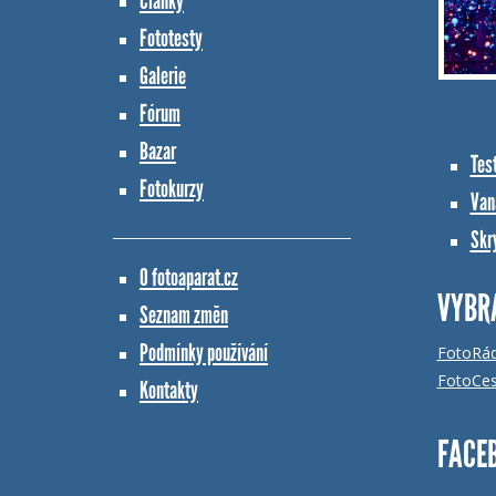
Články
Fototesty
Galerie
Fórum
Bazar
Tes
Fotokurzy
Vana
Skr
O fotoaparat.cz
VYBR
Seznam změn
Podmínky používání
FotoRá
FotoCes
Kontakty
FACE