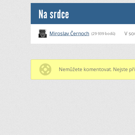
Na srdce
Miroslav Černoch
V so
(29 939 bodů)
Nemůžete komentovat. Nejste při