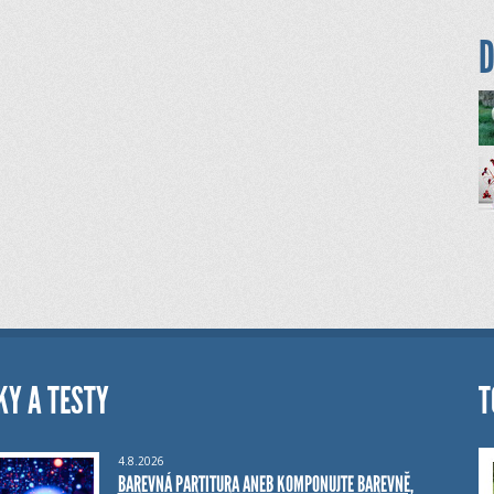
D
KY A TESTY
T
4.8.2026
BAREVNÁ PARTITURA ANEB KOMPONUJTE BAREVNĚ,