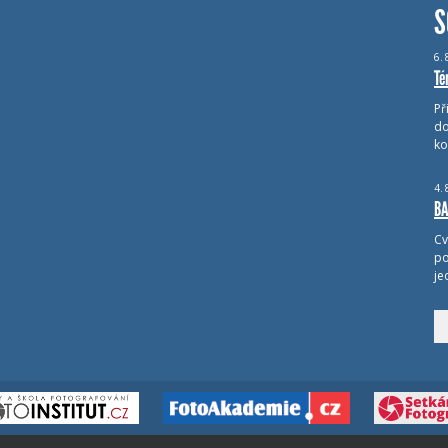
S
6.
Té
Př
do
ko
4.
BA
Cv
po
je