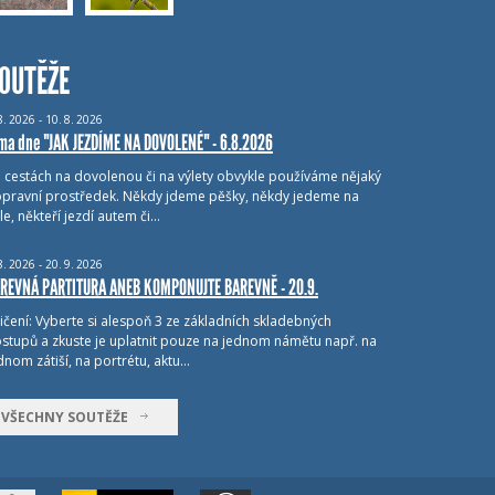
OUTĚŽE
8.
2026 - 10.
8.
2026
ma dne "JAK JEZDÍME NA DOVOLENÉ" - 6.8.2026
i cestách na dovolenou či na výlety obvykle používáme nějaký
pravní prostředek. Někdy jdeme pěšky, někdy jedeme na
le, někteří jezdí autem či…
8.
2026 - 20.
9.
2026
REVNÁ PARTITURA ANEB KOMPONUJTE BAREVNĚ - 20.9.
ičení: Vyberte si alespoň 3 ze základních skladebných
stupů a zkuste je uplatnit pouze na jednom námětu např. na
dnom zátiší, na portrétu, aktu…
VŠECHNY SOUTĚŽE