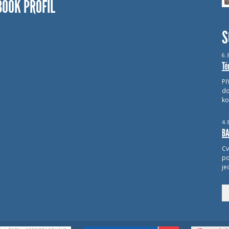
BOOK PROFIL
S
6.
Té
Př
do
ko
4.
BA
Cv
po
je