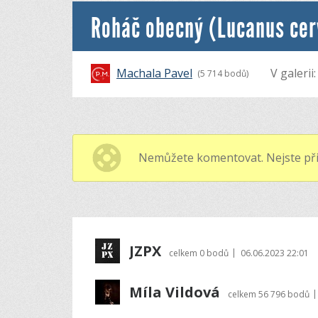
Roháč obecný (Lucanus cer
Machala Pavel
V galerii
(5 714 bodů)
Nemůžete komentovat. Nejste při
JZPX
|
celkem
0 bodů
06.06.2023 22:01
Míla Vildová
|
celkem
56 796 bodů