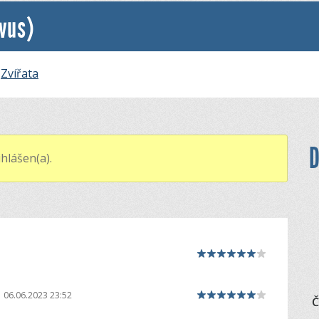
vus)
:
Zvířata
D
hlášen(a).
06.06.2023 23:52
Č