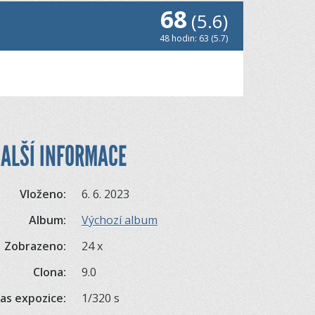
68
(5.6)
48 hodin: 63 (5.7)
ALŠÍ INFORMACE
Vloženo:
6. 6. 2023
Album:
Výchozí album
Zobrazeno:
24 x
Clona:
9.0
as expozice:
1/320 s