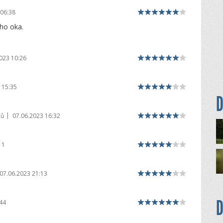
 06:38
ho oka.
023 10:26
 15:35
D
|
dů
07.06.2023 16:32
11
07.06.2023 21:13
D
44