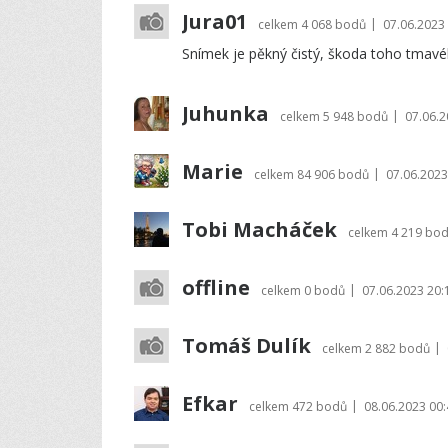
Jura01
|
celkem
4 068 bodů
07.06.2023
Snímek je pěkný čistý, škoda toho tmavé
Juhunka
|
celkem
5 948 bodů
07.06.2
Marie
|
celkem
84 906 bodů
07.06.2023
Tobi Macháček
celkem
4 219 bo
offline
|
celkem
0 bodů
07.06.2023 20:
Tomáš Dulík
|
celkem
2 882 bodů
Efkar
|
celkem
472 bodů
08.06.2023 00: