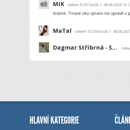
MIK
|
celkem
9 337 bodů
08.06.2023 12:1
Krásné. Tmavé oko vpravo lze upravit v p
MaTal
|
celkem
10 238 bodů
08.06.202
Dagmar Stříbrná - Sharon
celk
HLAVNÍ KATEGORIE
ČLÁN