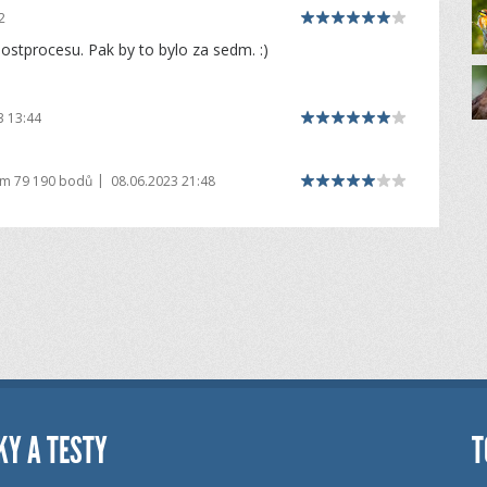
2
ostprocesu. Pak by to bylo za sedm. :)
3 13:44
|
em
79 190 bodů
08.06.2023 21:48
KY A TESTY
T