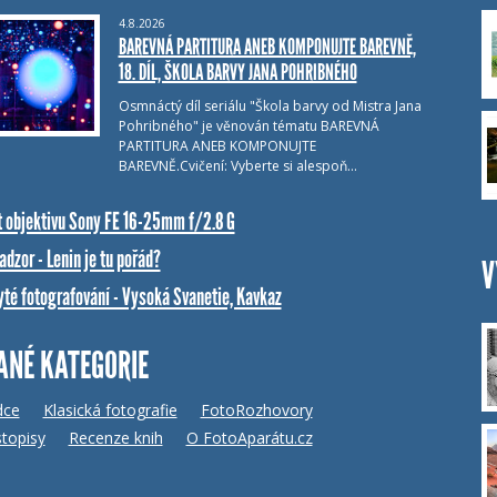
4.8.2026
BAREVNÁ PARTITURA ANEB KOMPONUJTE BAREVNĚ,
18. DÍL, ŠKOLA BARVY JANA POHRIBNÉHO
Osmnáctý díl seriálu "Škola barvy od Mistra Jana
Pohribného" je věnován tématu BAREVNÁ
PARTITURA ANEB KOMPONUJTE
BAREVNĚ.Cvičení: Vyberte si alespoň…
t objektivu Sony FE 16-25mm f/2.8 G
dzor - Lenin je tu pořád?
V
yté fotografování - Vysoká Svanetie, Kavkaz
ANÉ KATEGORIE
dce
Klasická fotografie
FotoRozhovory
topisy
Recenze knih
O FotoAparátu.cz