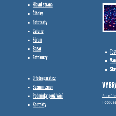
Hlavní strana
Články
Fototesty
Galerie
Fórum
Bazar
Tes
Fotokurzy
Vana
Skr
O fotoaparat.cz
VYBR
Seznam změn
Podmínky používání
FotoRá
FotoCes
Kontakty