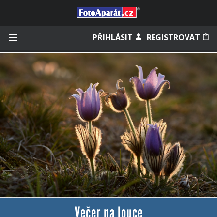
Přihlásit se
PŘIHLÁSIT
REGISTROVAT
Zapamatovat
Zapomněli jste heslo?
Měli jste účet na starém webu?
Večer na louce