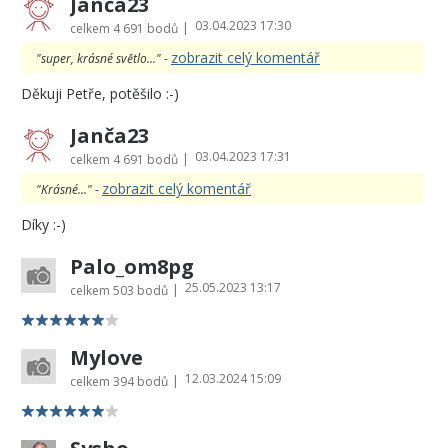
Janča23
03.04.2023 17:30
|
celkem
4 691 bodů
zobrazit celý komentář
"super, krásné světlo..." -
Děkuji Petře, potěšilo :-)
Janča23
03.04.2023 17:31
|
celkem
4 691 bodů
zobrazit celý komentář
"Krásné..." -
Díky :-)
Palo_om8pg
25.05.2023 13:17
|
celkem
503 bodů
Mylove
12.03.2024 15:09
|
celkem
394 bodů