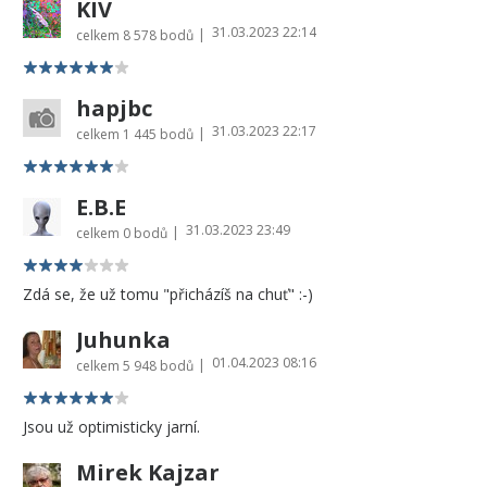
KIV
31.03.2023 22:14
|
celkem
8 578 bodů
hapjbc
31.03.2023 22:17
|
celkem
1 445 bodů
E.B.E
31.03.2023 23:49
|
celkem
0 bodů
Zdá se, že už tomu "přicházíš na chuť" :-)
Juhunka
01.04.2023 08:16
|
celkem
5 948 bodů
Jsou už optimisticky jarní.
Mirek Kajzar