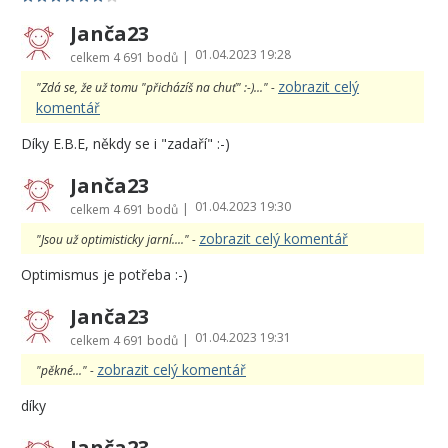
Janča23
01.04.2023 19:28
|
celkem
4 691 bodů
zobrazit celý
"Zdá se, že už tomu "přicházíš na chuť" :-)..." -
komentář
Díky E.B.E, někdy se i "zadaří" :-)
Janča23
01.04.2023 19:30
|
celkem
4 691 bodů
zobrazit celý komentář
"Jsou už optimisticky jarní...." -
Optimismus je potřeba :-)
Janča23
01.04.2023 19:31
|
celkem
4 691 bodů
zobrazit celý komentář
"pěkné..." -
díky
Janča23