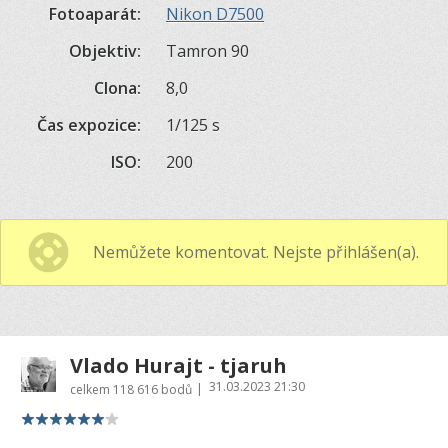
Fotoaparát:
Nikon D7500
Objektiv:
Tamron 90
Clona:
8,0
Čas expozice:
1/125 s
ISO:
200
Nemůžete komentovat. Nejste přihlášen(a).
Vlado Hurajt - tjaruh
31.03.2023 21:30
|
celkem
118 616 bodů