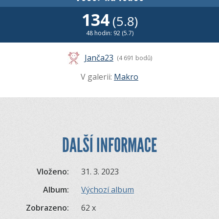
134
(5.8)
48 hodin: 92 (5.7)
Janča23
(4 691 bodů)
V galerii:
Makro
DALŠÍ INFORMACE
Vloženo:
31. 3. 2023
Album:
Výchozí album
Zobrazeno:
62 x