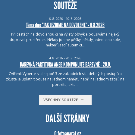
SOUTĚŽE
6.
8.
2026 - 10.
8.
2026
Téma dne "JAK JEZDÍME NA DOVOLENÉ" - 6.8.2026
Při cestách na dovolenou či na výlety obvykle používáme nějaký
dopravní prostředek. Někdy jdeme pěšky, někdy jedeme na kole,
někteří jezdí autem či…
4.
8.
2026 - 20.
9.
2026
BAREVNÁ PARTITURA ANEB KOMPONUJTE BAREVNĚ - 20.9.
Cvičení: Vyberte si alespoň 3 ze základních skladebných postupů a
zkuste je uplatnit pouze na jednom námětu např. na jednom zátiší, na
portrétu, aktu…
VŠECHNY SOUTĚŽE
DALŠÍ STRÁNKY
O fotoaparat.cz