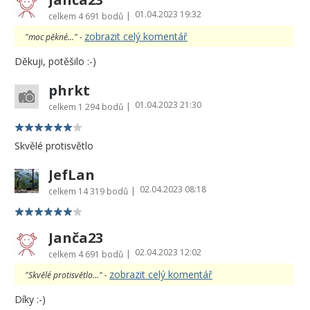
01.04.2023 19:32
|
celkem
4 691 bodů
zobrazit celý komentář
"moc pěkné..." -
Děkuji, potěšilo :-)
phrkt
01.04.2023 21:30
|
celkem
1 294 bodů
Skvělé protisvětlo
JefLan
02.04.2023 08:18
|
celkem
14 319 bodů
Janča23
02.04.2023 12:02
|
celkem
4 691 bodů
zobrazit celý komentář
"Skvělé protisvětlo..." -
Díky :-)