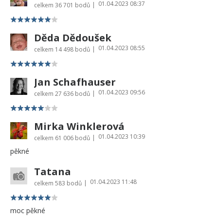
01.04.2023 08:37
|
celkem
36 701 bodů
Děda Dědoušek
01.04.2023 08:55
|
celkem
14 498 bodů
Jan Schafhauser
01.04.2023 09:56
|
celkem
27 636 bodů
Mirka Winklerová
01.04.2023 10:39
|
celkem
61 006 bodů
pěkné
Tatana
01.04.2023 11:48
|
celkem
583 bodů
moc pěkné