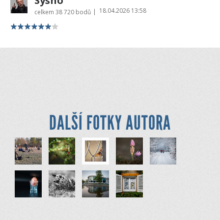
Sysho
18.04.2026 13:58
|
celkem
38 720 bodů
DALŠÍ FOTKY AUTORA