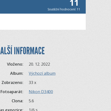
11
Soutěžní hodnocení: 11
ALŠÍ INFORMACE
Vloženo:
20. 12. 2022
Album:
Výchozí album
Zobrazeno:
33 x
Fotoaparát:
Nikon D3400
Clona:
5.6
as expozice:
1/6 s