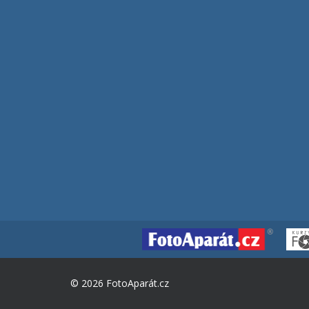
© 2026 FotoAparát.cz