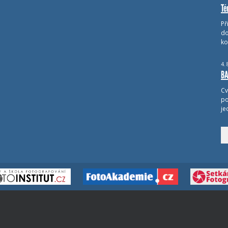
Té
Př
do
ko
4.
BA
Cv
po
je