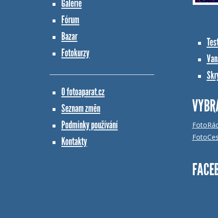
Galerie
Fórum
Bazar
Tes
Fotokurzy
Vana
Skr
O fotoaparat.cz
VYBR
Seznam změn
Podmínky používání
FotoRá
FotoCes
Kontakty
FACE