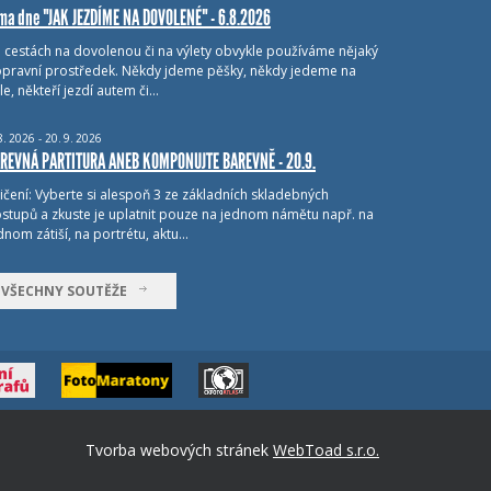
ma dne "JAK JEZDÍME NA DOVOLENÉ" - 6.8.2026
i cestách na dovolenou či na výlety obvykle používáme nějaký
pravní prostředek. Někdy jdeme pěšky, někdy jedeme na
le, někteří jezdí autem či…
8.
2026 - 20.
9.
2026
REVNÁ PARTITURA ANEB KOMPONUJTE BAREVNĚ - 20.9.
ičení: Vyberte si alespoň 3 ze základních skladebných
stupů a zkuste je uplatnit pouze na jednom námětu např. na
dnom zátiší, na portrétu, aktu…
VŠECHNY SOUTĚŽE
Tvorba webových stránek
WebToad s.r.o.