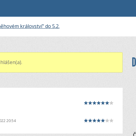
něhovém království" do 5.2.
D
hlášen(a).
022 20:54
Č