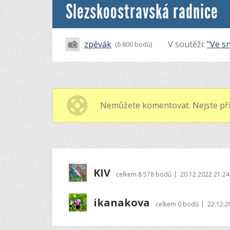
Slezskoostravská radnice
zpěvák
V soutěži:
"Ve s
(6 800 bodů)
Nemůžete komentovat. Nejste při
KIV
|
celkem
8 578 bodů
20.12.2022 21:24
ikanakova
|
celkem
0 bodů
22.12.2