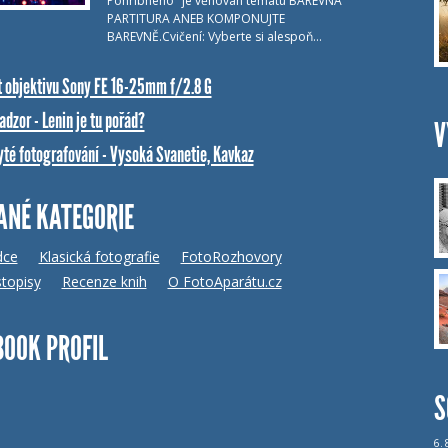
Pohribného" je věnován tématu BAREVNÁ
PARTITURA ANEB KOMPONUJTE
BAREVNĚ.Cvičení: Vyberte si alespoň…
t objektivu Sony FE 16-25mm f/2.8 G
dzor - Lenin je tu pořád?
V
yté fotografování - Vysoká Svanetie, Kavkaz
ANÉ KATEGORIE
dce
Klasická fotografie
FotoRozhovory
topisy
Recenze knih
O FotoAparátu.cz
BOOK PROFIL
S
6.