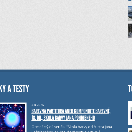
KY A TESTY
T
4.8.2026
BAREVNÁ PARTITURA ANEB KOMPONUJTE BAREVNĚ,
18. DÍL, ŠKOLA BARVY JANA POHRIBNÉHO
Osmnáctý díl seriálu "Škola barvy od Mistra Jana