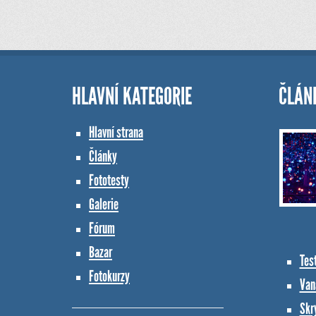
HLAVNÍ KATEGORIE
ČLÁN
Hlavní strana
Články
Fototesty
Galerie
Fórum
Bazar
Tes
Fotokurzy
Vana
Skr