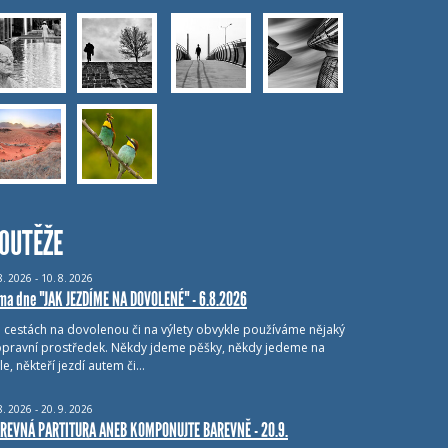
OUTĚŽE
8.
2026 - 10.
8.
2026
ma dne "JAK JEZDÍME NA DOVOLENÉ" - 6.8.2026
i cestách na dovolenou či na výlety obvykle používáme nějaký
pravní prostředek. Někdy jdeme pěšky, někdy jedeme na
le, někteří jezdí autem či…
8.
2026 - 20.
9.
2026
REVNÁ PARTITURA ANEB KOMPONUJTE BAREVNĚ - 20.9.