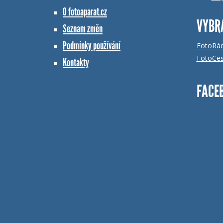
O fotoaparat.cz
VYBR
Seznam změn
Podmínky používání
FotoRá
FotoCes
Kontakty
FACE