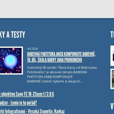
KY A TESTY
T
4.8.2026
BAREVNÁ PARTITURA ANEB KOMPONUJTE BAREVNĚ,
18. DÍL, ŠKOLA BARVY JANA POHRIBNÉHO
Osmnáctý díl seriálu "Škola barvy od Mistra Jana
Pohribného" je věnován tématu BAREVNÁ
PARTITURA ANEB KOMPONUJTE
BAREVNĚ.Cvičení: Vyberte si alespoň…
t objektivu Sony FE 16-25mm f/2.8 G
dzor - Lenin je tu pořád?
V
yté fotografování - Vysoká Svanetie, Kavkaz