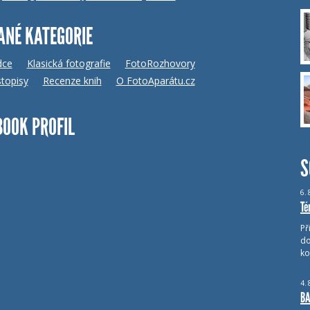
ANÉ KATEGORIE
dce
Klasická fotografie
FotoRozhovory
topisy
Recenze knih
O FotoAparátu.cz
BOOK PROFIL
S
6.
Té
Př
do
ko
4.
BA