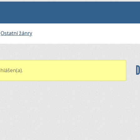
:
Ostatní žánry
D
hlášen(a).