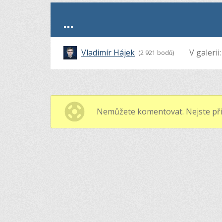
...
Vladimír Hájek
V galerii
(2 921 bodů)
Nemůžete komentovat. Nejste při