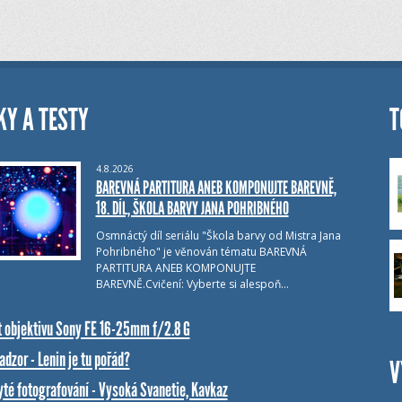
KY A TESTY
T
4.8.2026
BAREVNÁ PARTITURA ANEB KOMPONUJTE BAREVNĚ,
18. DÍL, ŠKOLA BARVY JANA POHRIBNÉHO
Osmnáctý díl seriálu "Škola barvy od Mistra Jana
Pohribného" je věnován tématu BAREVNÁ
PARTITURA ANEB KOMPONUJTE
BAREVNĚ.Cvičení: Vyberte si alespoň…
t objektivu Sony FE 16-25mm f/2.8 G
dzor - Lenin je tu pořád?
V
yté fotografování - Vysoká Svanetie, Kavkaz