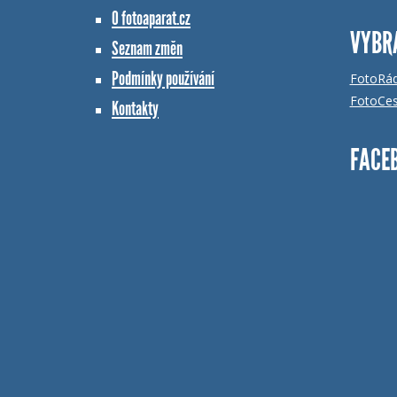
O fotoaparat.cz
VYBR
Seznam změn
Podmínky používání
FotoRá
FotoCes
Kontakty
FACE