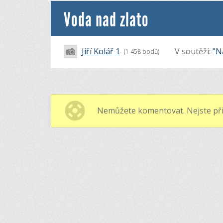
Voda nad zlato
Jiří Kolář 1
V soutěži:
"N
(1 458 bodů)
Nemůžete komentovat. Nejste při