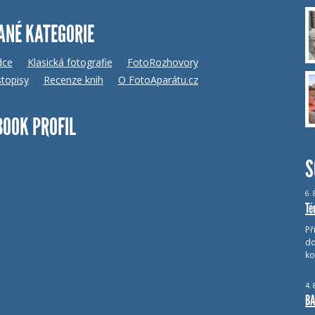
ANÉ KATEGORIE
dce
Klasická fotografie
FotoRozhovory
topisy
Recenze knih
O FotoAparátu.cz
BOOK PROFIL
S
6.
Té
Př
do
ko
4.
BA