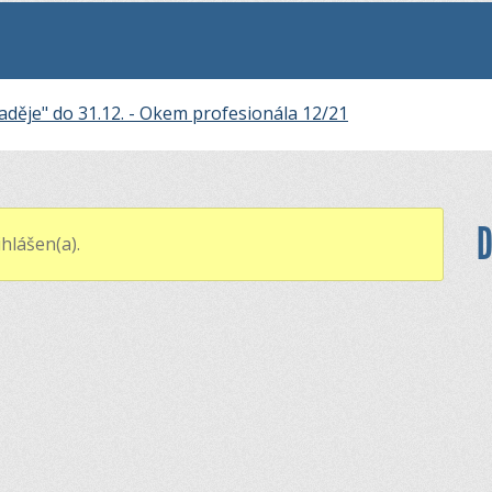
aděje" do 31.12. - Okem profesionála 12/21
D
hlášen(a).