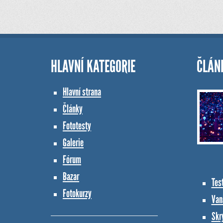
HLAVNÍ KATEGORIE
ČLÁN
Hlavní strana
Články
Fototesty
Galerie
Fórum
Bazar
Tes
Fotokurzy
Vana
Skr