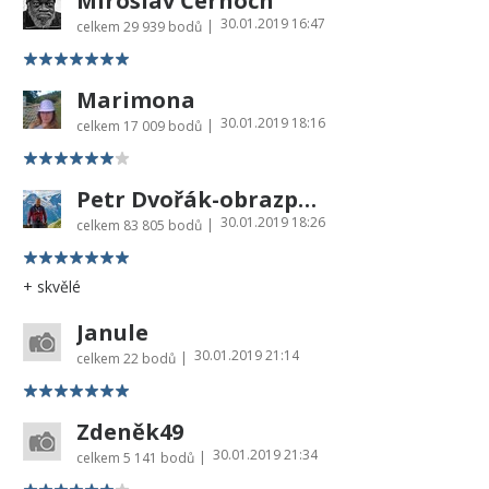
Miroslav Černoch
30.01.2019 16:47
|
celkem
29 939 bodů
Marimona
30.01.2019 18:16
|
celkem
17 009 bodů
Petr Dvořák-obrazprovas.cz
30.01.2019 18:26
|
celkem
83 805 bodů
+ skvělé
Janule
30.01.2019 21:14
|
celkem
22 bodů
Zdeněk49
30.01.2019 21:34
|
celkem
5 141 bodů