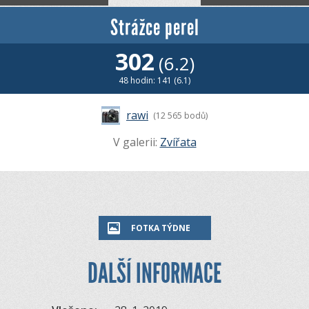
Strážce perel
302
(6.2)
48 hodin: 141 (6.1)
rawi
(12 565 bodů)
V galerii:
Zvířata
FOTKA TÝDNE
DALŠÍ INFORMACE