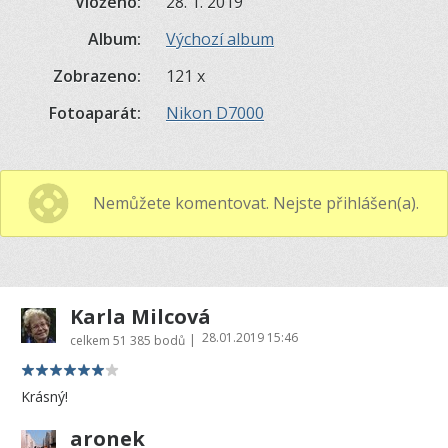
Vloženo:
28. 1. 2019
Album:
Výchozí album
Zobrazeno:
121 x
Fotoaparát:
Nikon D7000
Nemůžete komentovat. Nejste přihlášen(a).
Karla Milcová
28.01.2019 15:46
|
celkem
51 385 bodů
Krásný!
aronek