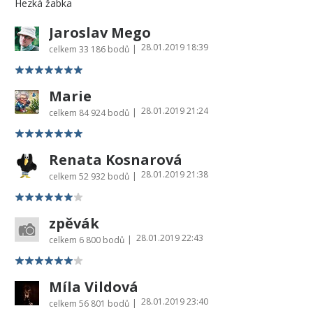
Hezká žabka
Jaroslav Mego
28.01.2019 18:39
|
celkem
33 186 bodů
Marie
28.01.2019 21:24
|
celkem
84 924 bodů
Renata Kosnarová
28.01.2019 21:38
|
celkem
52 932 bodů
zpěvák
28.01.2019 22:43
|
celkem
6 800 bodů
Míla Vildová
28.01.2019 23:40
|
celkem
56 801 bodů