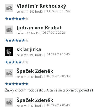
Vladimír Rathouský
13.05.2019 19:58
|
celkem
1 640 bodů
Jadran von Krabat
06.07.2019 22:26
|
celkem
20 bodů
sklarjirka
04.09.2019 16:40
|
celkem
1 395 bodů
Špaček Zdeněk
16.09.2019 06:38
|
celkem
3 163 bodů
Žabky chodím fotit často... A tahle se ti opravdu povedla!!!
Špaček Zdeněk
16.09.2019 06:40
|
celkem
3 163 bodů