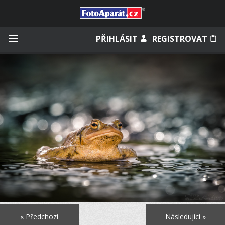
Přihlásit se
PŘIHLÁSIT
REGISTROVAT
Zapamatovat
Zapomněli jste heslo?
Měli jste účet na starém webu?
« Předchozí
Následující »