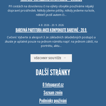
Při cestách na dovolenou či na výlety obvykle používáme nějaký
dopravní prostředek. Někdy jdeme pěšky, někdy jedeme na kole,
někteří jezdí autem či…
4.
8.
2026 - 20.
9.
2026
BAREVNÁ PARTITURA ANEB KOMPONUJTE BAREVNĚ - 20.9.
Cvičení: Vyberte si alespoň 3 ze základních skladebných postupů a
zkuste je uplatnit pouze na jednom námětu např. na jednom zátiší, na
portrétu, aktu…
VŠECHNY SOUTĚŽE
DALŠÍ STRÁNKY
O fotoaparat.cz
Seznam změn
Podmínky používání