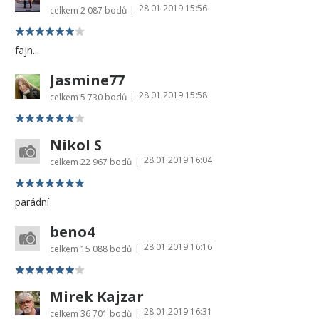
28.01.2019 15:56
|
celkem
2 087 bodů
fajn...
Jasmine77
28.01.2019 15:58
|
celkem
5 730 bodů
Nikol S
28.01.2019 16:04
|
celkem
22 967 bodů
parádní
beno4
28.01.2019 16:16
|
celkem
15 088 bodů
Mirek Kajzar
28.01.2019 16:31
|
celkem
36 701 bodů