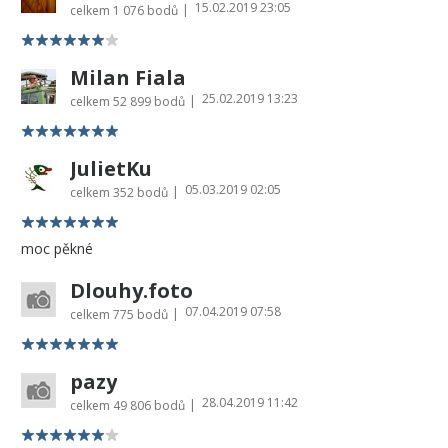
15.02.2019 23:05
|
celkem
1 076 bodů
Milan Fiala
25.02.2019 13:23
|
celkem
52 899 bodů
JulietKu
05.03.2019 02:05
|
celkem
352 bodů
moc pěkné
Dlouhy.foto
07.04.2019 07:58
|
celkem
775 bodů
pazy
28.04.2019 11:42
|
celkem
49 806 bodů