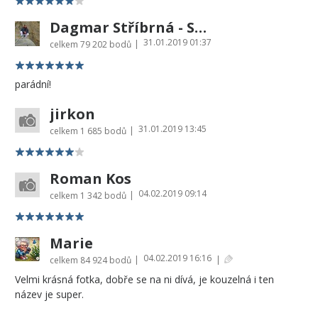
Dagmar Stříbrná - Sharon
31.01.2019 01:37
|
celkem
79 202 bodů
parádní!
jirkon
31.01.2019 13:45
|
celkem
1 685 bodů
Roman Kos
04.02.2019 09:14
|
celkem
1 342 bodů
Marie
04.02.2019 16:16
|
|
celkem
84 924 bodů
Velmi krásná fotka, dobře se na ni dívá, je kouzelná i ten
název je super.