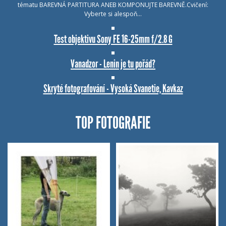
tématu BAREVNÁ PARTITURA ANEB KOMPONUJTE BAREVNĚ.Cvičení:
Vyberte si alespoň…
Test objektivu Sony FE 16-25mm f/2.8 G
Vanadzor - Lenin je tu pořád?
Skryté fotografování - Vysoká Svanetie, Kavkaz
TOP FOTOGRAFIE