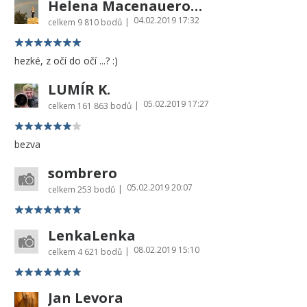
Helena Macenauerová
04.02.2019 17:32
|
celkem
9 810 bodů
hezké, z očí do očí ...? :)
LUMÍR K.
05.02.2019 17:27
|
celkem
161 863 bodů
bezva
sombrero
05.02.2019 20:07
|
celkem
253 bodů
LenkaLenka
08.02.2019 15:10
|
celkem
4 621 bodů
Jan Levora