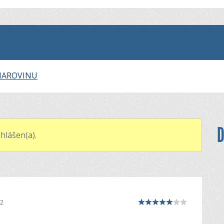
NAROVINU
D
hlášen(a).
12