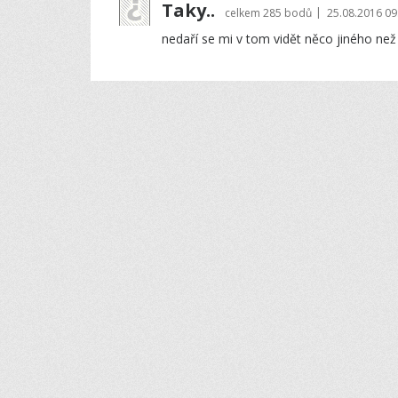
Taky..
|
celkem
285 bodů
25.08.2016 09
nedaří se mi v tom vidět něco jiného ne