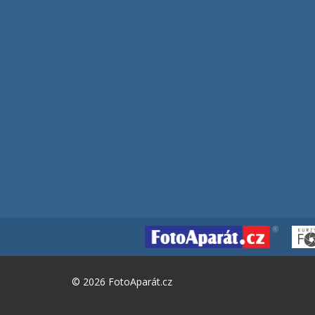
© 2026 FotoAparát.cz