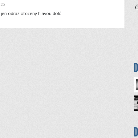
:25
Č
ž jen odraz otočený hlavou dolů
D
D