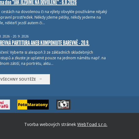
ma dne "JAK JEZDÍME NA DOVOLENÉ" - 6.8.2026
i cestách na dovolenou či na výlety obvykle používáme nějaký
pravní prostředek. Někdy jdeme pěšky, někdy jedeme na
le, někteří jezdí autem či…
8.
2026 - 20.
9.
2026
REVNÁ PARTITURA ANEB KOMPONUJTE BAREVNĚ - 20.9.
ičení: Vyberte si alespoň 3 ze základních skladebných
stupů a zkuste je uplatnit pouze na jednom námětu např. na
dnom zátiší, na portrétu, aktu…
VŠECHNY SOUTĚŽE
Tvorba webových stránek
WebToad s.r.o.