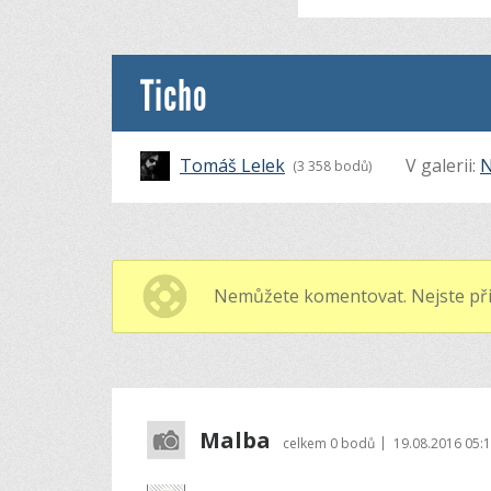
Ticho
Tomáš Lelek
V galerii:
(3 358 bodů)
Nemůžete komentovat. Nejste při
Malba
|
celkem
0 bodů
19.08.2016 05: