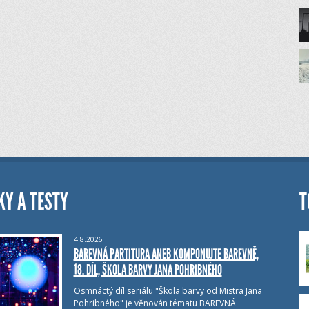
KY A TESTY
T
4.8.2026
BAREVNÁ PARTITURA ANEB KOMPONUJTE BAREVNĚ,
18. DÍL, ŠKOLA BARVY JANA POHRIBNÉHO
Osmnáctý díl seriálu "Škola barvy od Mistra Jana
Pohribného" je věnován tématu BAREVNÁ