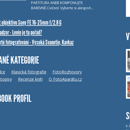
PARTITURA ANEB KOMPONUJTE
BAREVNĚ.Cvičení: Vyberte si alespoň…
t objektivu Sony FE 16-25mm f/2.8 G
dzor - Lenin je tu pořád?
V
yté fotografování - Vysoká Svanetie, Kavkaz
ANÉ KATEGORIE
dce
Klasická fotografie
FotoRozhovory
topisy
Recenze knih
O FotoAparátu.cz
BOOK PROFIL
S
6.