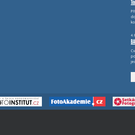
Té
Př
do
ko
4.
BA
Cv
po
je