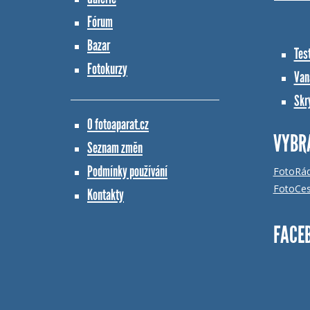
Fórum
Bazar
Tes
Fotokurzy
Vana
Skr
O fotoaparat.cz
VYBR
Seznam změn
Podmínky používání
FotoRá
FotoCes
Kontakty
FACE