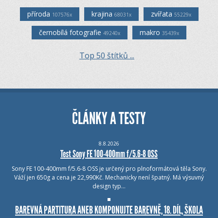
příroda
krajina
zvířata
107576x
68031x
55229x
černobílá fotografie
makro
49240x
35439x
Top 50 štítků ...
ČLÁNKY A TESTY
8.8.2026
Test Sony FE 100-400mm f/5.6-8 OSS
Sony FE 100-400mm f/5.6-8 OSS je určený pro plnoformátová těla Sony.
Váží jen 650g a cena je 22,990Kč. Mechanicky není špatný. Má výsuvný
design typ…
BAREVNÁ PARTITURA ANEB KOMPONUJTE BAREVNĚ, 18. DÍL, ŠKOLA