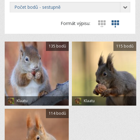
počet bodů - sestupně
Formát výpisu:
135 bodů
115 bodů
Klaatu
Klaatu
114 bodů