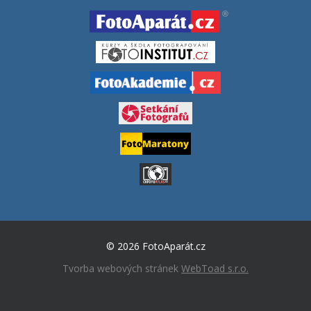
© 2026 FotoAparát.cz
Tvorba webových stránek
WebToad s.r.o.