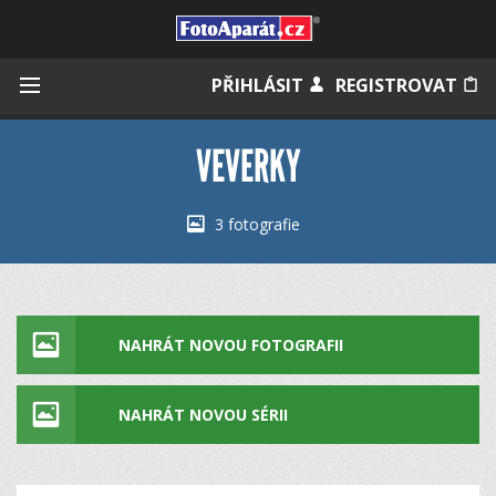
Přihlásit se
PŘIHLÁSIT
REGISTROVAT
VEVERKY
Zapamatovat
3 fotografie
Zapomněli jste heslo?
Měli jste účet na starém webu?
NAHRÁT NOVOU FOTOGRAFII
NAHRÁT NOVOU SÉRII