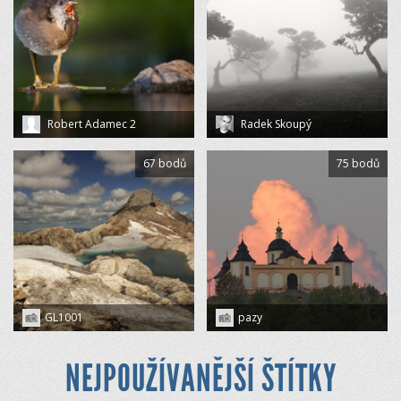
Robert Adamec 2
Radek Skoupý
67 bodů
75 bodů
GL1001
pazy
NEJPOUŽÍVANĚJŠÍ ŠTÍTKY